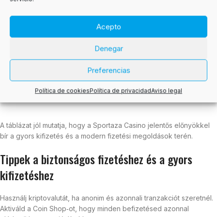
Coin Shop
Igen,
Nem elérhető
rendszer
bónuszokkal
Acepto
Denegar
Élő kaszinó +
Egy fiók, egy
Külön platformok
sportfogadás
platform
Preferencias
VIP
24/7 élő chat,
Általában csak e‑mail
ügyfélszolgálat
gyorsított
Política de cookies
Política de privacidad
Aviso legal
A táblázat jól mutatja, hogy a Sportaza Casino jelentős előnyökkel
bír a gyors kifizetés és a modern fizetési megoldások terén.
Tippek a biztonságos fizetéshez és a gyors
kifizetéshez
Használj kriptovalutát, ha anonim és azonnali tranzakciót szeretnél.
Aktiváld a Coin Shop‑ot, hogy minden befizetésed azonnal