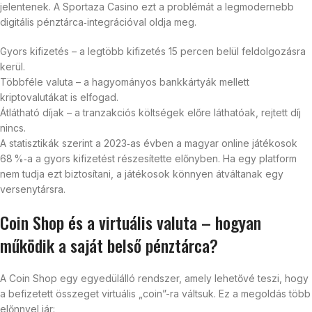
jelentenek. A Sportaza Casino ezt a problémát a legmodernebb
digitális pénztárca‑integrációval oldja meg.
Gyors kifizetés – a legtöbb kifizetés 15 percen belül feldolgozásra
kerül.
Többféle valuta – a hagyományos bankkártyák mellett
kriptovalutákat is elfogad.
Átlátható díjak – a tranzakciós költségek előre láthatóak, rejtett díj
nincs.
A statisztikák szerint a 2023‑as évben a magyar online játékosok
68 %‑a a gyors kifizetést részesítette előnyben. Ha egy platform
nem tudja ezt biztosítani, a játékosok könnyen átváltanak egy
versenytársra.
Coin Shop és a virtuális valuta – hogyan
működik a saját belső pénztárca?
A Coin Shop egy egyedülálló rendszer, amely lehetővé teszi, hogy
a befizetett összeget virtuális „coin”-ra váltsuk. Ez a megoldás több
előnnyel jár: