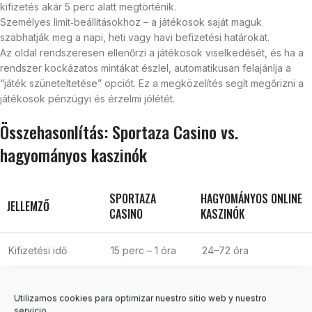
kifizetés akár 5 perc alatt megtörténik.
Személyes limit‑beállításokhoz – a játékosok saját maguk
szabhatják meg a napi, heti vagy havi befizetési határokat.
Az oldal rendszeresen ellenőrzi a játékosok viselkedését, és ha a
rendszer kockázatos mintákat észlel, automatikusan felajánlja a
“játék szüneteltetése” opciót. Ez a megközelítés segít megőrizni a
játékosok pénzügyi és érzelmi jólétét.
Összehasonlítás: Sportaza Casino vs.
hagyományos kaszinók
SPORTAZA
HAGYOMÁNYOS ONLINE
JELLEMZŐ
CASINO
KASZINÓK
Kifizetési idő
15 perc – 1 óra
24–72 óra
Kriptovaluta
Bitcoin,
Ritkán vagy
támogatás
Ethereum
egyáltalán nem
Utilizamos cookies para optimizar nuestro sitio web y nuestro
servicio.