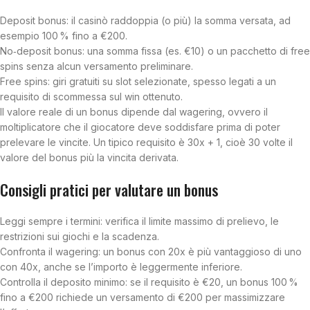
Deposit bonus: il casinò raddoppia (o più) la somma versata, ad
esempio 100 % fino a €200.
No‑deposit bonus: una somma fissa (es. €10) o un pacchetto di free
spins senza alcun versamento preliminare.
Free spins: giri gratuiti su slot selezionate, spesso legati a un
requisito di scommessa sul win ottenuto.
Il valore reale di un bonus dipende dal wagering, ovvero il
moltiplicatore che il giocatore deve soddisfare prima di poter
prelevare le vincite. Un tipico requisito è 30x + 1, cioè 30 volte il
valore del bonus più la vincita derivata.
Consigli pratici per valutare un bonus
Leggi sempre i termini: verifica il limite massimo di prelievo, le
restrizioni sui giochi e la scadenza.
Confronta il wagering: un bonus con 20x è più vantaggioso di uno
con 40x, anche se l’importo è leggermente inferiore.
Controlla il deposito minimo: se il requisito è €20, un bonus 100 %
fino a €200 richiede un versamento di €200 per massimizzare