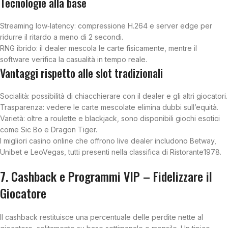
Tecnologie alla base
Streaming low‑latency: compressione H.264 e server edge per
ridurre il ritardo a meno di 2 secondi.
RNG ibrido: il dealer mescola le carte fisicamente, mentre il
software verifica la casualità in tempo reale.
Vantaggi rispetto alle slot tradizionali
Socialità: possibilità di chiacchierare con il dealer e gli altri giocatori.
Trasparenza: vedere le carte mescolate elimina dubbi sull’equità.
Varietà: oltre a roulette e blackjack, sono disponibili giochi esotici
come Sic Bo e Dragon Tiger.
I migliori casino online che offrono live dealer includono Betway,
Unibet e LeoVegas, tutti presenti nella classifica di Ristorante1978.
7. Cashback e Programmi VIP – Fidelizzare il
Giocatore
Il cashback restituisce una percentuale delle perdite nette al