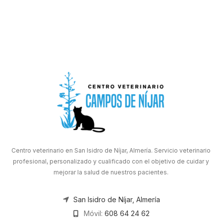
Centro veterinario en San Isidro de Níjar, Almería. Servicio veterinario
profesional, personalizado y cualificado con el objetivo de cuidar y
mejorar la salud de nuestros pacientes.
San Isidro de Níjar, Almería
Móvil:
608 64 24 62