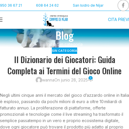
950 36 67 21
608 64 24 62
San Isidro de Níjar
CITA PREV
Blog
Inicio
Sin categoría
SIN CATEGORÍA
Il Dizionario dei Giocatori: Guida
Completa ai Termini del Gioco Online
0
wanna
On junio 28, 2025
Negli ultimi cinque anni il mercato del gioco d’azzardo online in Italia
è esploso, passando da pochi milioni di euro a oltre 10 miliardi di
fatturato annuo. La proliferazione di piattaforme, offerte
promozionali e tecnologie come il live streaming ha trasformato il
semplice passatempo in un vero e proprio ecosistema digitale,
dove ogni giocatore può trovare il prodotto più adatto al proprio