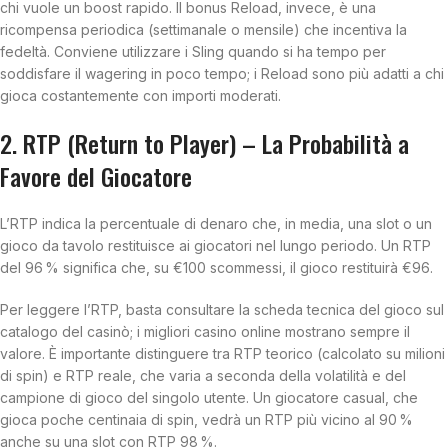
chi vuole un boost rapido. Il bonus Reload, invece, è una
ricompensa periodica (settimanale o mensile) che incentiva la
fedeltà. Conviene utilizzare i Sling quando si ha tempo per
soddisfare il wagering in poco tempo; i Reload sono più adatti a chi
gioca costantemente con importi moderati.
2. RTP (Return to Player) – La Probabilità a
Favore del Giocatore
L’RTP indica la percentuale di denaro che, in media, una slot o un
gioco da tavolo restituisce ai giocatori nel lungo periodo. Un RTP
del 96 % significa che, su €100 scommessi, il gioco restituirà €96.
Per leggere l’RTP, basta consultare la scheda tecnica del gioco sul
catalogo del casinò; i migliori casino online mostrano sempre il
valore. È importante distinguere tra RTP teorico (calcolato su milioni
di spin) e RTP reale, che varia a seconda della volatilità e del
campione di gioco del singolo utente. Un giocatore casual, che
gioca poche centinaia di spin, vedrà un RTP più vicino al 90 %
anche su una slot con RTP 98 %.