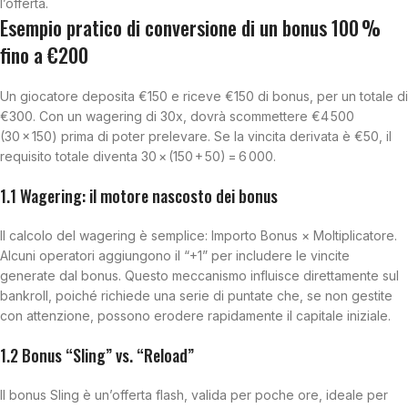
l’offerta.
Esempio pratico di conversione di un bonus 100 %
fino a €200
Un giocatore deposita €150 e riceve €150 di bonus, per un totale di
€300. Con un wagering di 30x, dovrà scommettere €4 500
(30 × 150) prima di poter prelevare. Se la vincita derivata è €50, il
requisito totale diventa 30 × (150 + 50) = 6 000.
1.1 Wagering: il motore nascosto dei bonus
Il calcolo del wagering è semplice: Importo Bonus × Moltiplicatore.
Alcuni operatori aggiungono il “+1” per includere le vincite
generate dal bonus. Questo meccanismo influisce direttamente sul
bankroll, poiché richiede una serie di puntate che, se non gestite
con attenzione, possono erodere rapidamente il capitale iniziale.
1.2 Bonus “Sling” vs. “Reload”
Il bonus Sling è un’offerta flash, valida per poche ore, ideale per