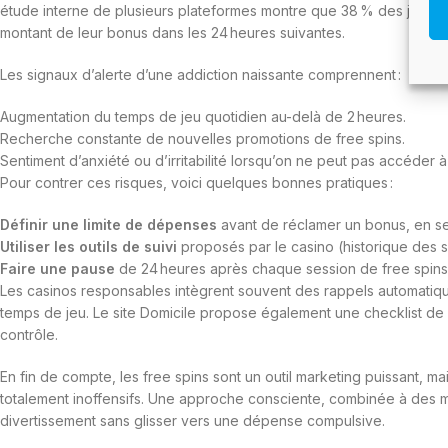
étude interne de plusieurs plateformes montre que 38 % des joueurs q
montant de leur bonus dans les 24 heures suivantes.
Les signaux d’alerte d’une addiction naissante comprennent :
Augmentation du temps de jeu quotidien au-delà de 2 heures.
Recherche constante de nouvelles promotions de free spins.
Sentiment d’anxiété ou d’irritabilité lorsqu’on ne peut pas accéder 
Pour contrer ces risques, voici quelques bonnes pratiques :
Définir une limite de dépenses
avant de réclamer un bonus, en se 
Utiliser les outils de suivi
proposés par le casino (historique des s
Faire une pause
de 24 heures après chaque session de free spins
Les casinos responsables intègrent souvent des rappels automatiq
temps de jeu. Le site Domicile propose également une checklist de
contrôle.
En fin de compte, les free spins sont un outil marketing puissant, m
totalement inoffensifs. Une approche consciente, combinée à des m
divertissement sans glisser vers une dépense compulsive.