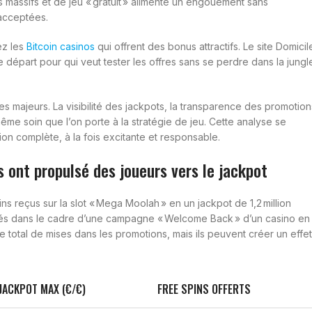
s massifs et de jeu « gratuit » alimente un engouement sans
 acceptées.
ez les
Bitcoin casinos
qui offrent des bonus attractifs. Le site Domicil
e départ pour qui veut tester les offres sans se perdre dans la jungl
s majeurs. La visibilité des jackpots, la transparence des promotion
me soin que l’on porte à la stratégie de jeu. Cette analyse se
on complète, à la fois excitante et responsable.
s ont propulsé des joueurs vers le jackpot
s reçus sur la slot « Mega Moolah » en un jackpot de 1,2 million
rdés dans le cadre d’une campagne « Welcome Back » d’un casino en
 total de mises dans les promotions, mais ils peuvent créer un effet
JACKPOT MAX (€/€)
FREE SPINS OFFERTS