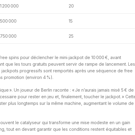
1 200 000
20
500 000
15
750 000
25
 free spins pour déclencher le mini‑jackpot de 10 000 €, avant
ant que les tours gratuits peuvent servir de rampe de lancement. Les
es jackpots progressifs sont remportés après une séquence de free
ns promotion (environ 4 %).
ue ». Un joueur de Berlin raconte : « Je n’aurais jamais misé 5 € de
ssaire pour rester en jeu et, finalement, toucher le jackpot. » Cett
ester plus longtemps sur la même machine, augmentant le volume de
 souvent le catalyseur qui transforme une mise modeste en un gain
g, tout en devant garantir que les conditions restent équitables et