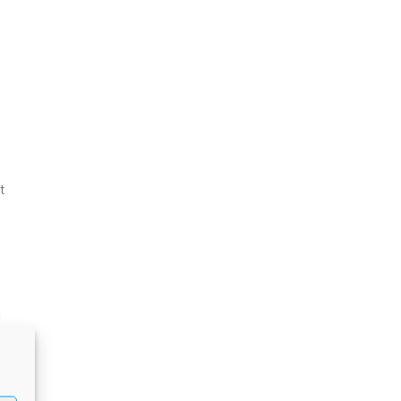
t
n
.
s