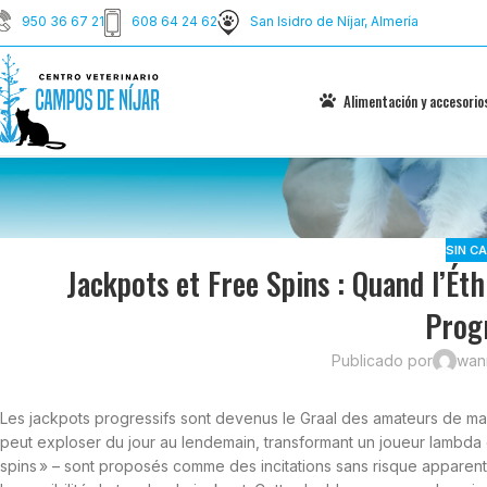
950 36 67 21
608 64 24 62
San Isidro de Níjar, Almería
Alimentación y accesorio
SIN C
Jackpots et Free Spins : Quand l’Ét
Prog
Publicado por
wan
Les jackpots progressifs sont devenus le Graal des amateurs de m
peut exploser du jour au lendemain, transformant un joueur lambda en 
spins » – sont proposés comme des incitations sans risque apparent 