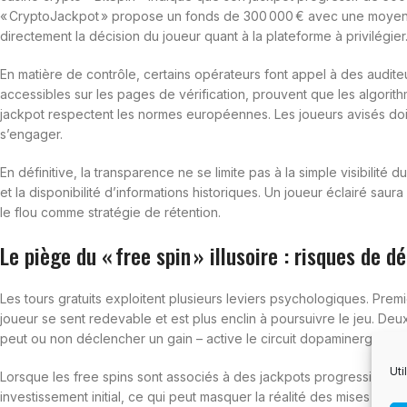
« CryptoJackpot » propose un fonds de 300 000 € avec une moyenne 
directement la décision du joueur quant à la plateforme à privilégier
En matière de contrôle, certains opérateurs font appel à des aud
accessibles sur les pages de vérification, prouvent que les algorit
jackpot respectent les normes européennes. Les joueurs avisés doiv
s’engager.
En définitive, la transparence ne se limite pas à la simple visibilité 
et la disponibilité d’informations historiques. Un joueur éclairé saura 
le flou comme stratégie de rétention.
Le piège du « free spin » illusoire : risques de
Les tours gratuits exploitent plusieurs leviers psychologiques. Premiè
joueur se sent redevable et est plus enclin à poursuivre le jeu. D
peut ou non déclencher un gain – active le circuit dopaminergique, 
Uti
Lorsque les free spins sont associés à des jackpots progressifs, l’ef
investissement initial, ce qui peut masquer la réalité des mises ult