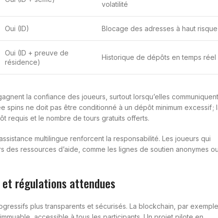
volatilité
Oui (ID)
Blocage des adresses à haut risque
Oui (ID + preuve de
Historique de dépôts en temps réel
résidence)
gagnent la confiance des joueurs, surtout lorsqu’elles communiquen
e spins ne doit pas être conditionné à un dépôt minimum excessif ; 
t requis et le nombre de tours gratuits offerts.
assistance multilingue renforcent la responsabilité. Les joueurs qui
vers des ressources d’aide, comme les lignes de soutien anonymes o
s et régulations attendues
ressifs plus transparents et sécurisés. La blockchain, par exemple
immuable, accessible à tous les participants. Un projet pilote en