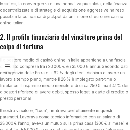
In sintesi, la convergenza di una normativa più solida, della finanza
decentralizzata e di strategie di acquisizione aggressive ha reso
possibile la comparsa di jackpot da un milione di euro nei casinò
online italiani.
2. Il profilo finanziario del vincitore prima del
colpo di fortuna
Il giocatore medio di casinò online in Italia appartiene a una fascia
di reddito compresa tra i 20 000 € e i 35 000 € annui. Secondo dati
dell’Agenzia delle Entrate, il 62 % degli utenti dichiara di avere un
lavoro a tempo pieno, mentre il 28 % è impiegato part‑time o
freelance. Il risparmio medio mensile è di circa 250 €, ma il 41 % dei
giocatori riferisce di avere debiti, spesso legati a carte di credito o
prestiti personali.
Il nostro vincitore, “Luca”, rientrava perfettamente in questi
parametri. Lavorava come tecnico informatico con un salario di
28 000 € l’anno, aveva un mutuo sulla prima casa (300 € al mese) e
un debito di 5 000 € su una carta di credito con tasso d’interesse