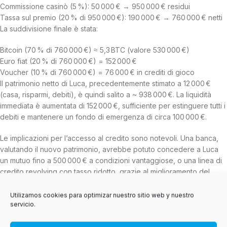
Commissione casinò (5 %): 50 000 € → 950 000 € residui
Tassa sul premio (20 % di 950 000 €): 190 000 € → 760 000 € netti
La suddivisione finale è stata:
Bitcoin (70 % di 760 000 €) ≈ 5,3 BTC (valore 530 000 €)
Euro fiat (20 % di 760 000 €) = 152 000 €
Voucher (10 % di 760 000 €) = 76 000 € in crediti di gioco
Il patrimonio netto di Luca, precedentemente stimato a 12 000 €
(casa, risparmi, debiti), è quindi salito a ~ 938 000 €. La liquidità
immediata è aumentata di 152 000 €, sufficiente per estinguere tutti i
debiti e mantenere un fondo di emergenza di circa 100 000 €.
Le implicazioni per l’accesso al credito sono notevoli. Una banca,
valutando il nuovo patrimonio, avrebbe potuto concedere a Luca
un mutuo fino a 500 000 € a condizioni vantaggiose, o una linea di
credito revolving con tasso ridotto, grazie al miglioramento del
rapporto debito‑reddito (da 0,18 a 0,02). Inoltre, la presenza di un
asset digitale (BTC) ha aumentato la sua capacità di ottenere
Utilizamos cookies para optimizar nuestro sitio web y nuestro
servicio.
finanziamenti tramite piattaforme di lending crypto, dove il tasso di
interesse medio è del 4‑6 % annuo.