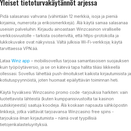
Yleiset tietoturvakäytännöt arjessa
Pidä salasanasi vahvana (vähintään 12 merkkiä, isoja ja pieniä
kirjaimia, numeroita ja erikoismerkkejä). Älä käytä samaa salasanaa
useisiin palveluihin. Kirjaudu ainoastaan Winzcasinon viralliselle
verkkosivustolle – tarkista osoiteriviltä, että https-protokolla ja
lukkokuvake ovat näkyvissä. Vältä julkisia Wi-Fi-verkkoja; käytä
tarvittaessa VPN:ää.
Lataa
Winz app
– mobiilisovellus tarjoaa samantasoisen suojauksen
kuin työpöytäversio, ja se on kätevä tapa hallita tiliäsi liikkeellä
ollessasi. Sovellus lähettää push-ilmoitukset kaikista kirjautumisista ja
kotiutuspyynnöistä, joten huomaat epäilyttävän toiminnan heti.
Käytä hyväksesi Winzcasino promo code -tarjouksia harkiten: vain
luotettavista lähteistä (kuten kumppanisivustoilta tai kasinon
uutiskirjeestä) saatuja koodeja. Älä koskaan napsauta sähköpostin
linkkejä, jotka väittävät tarjoavansa Winzcasino free spins -
tarjouksia ilman kirjautumista – nämä ovat tyypillisiä
tietojenkalasteluyrityksiä.