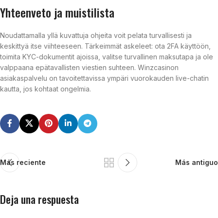
Yhteenveto ja muistilista
Noudattamalla yllä kuvattuja ohjeita voit pelata turvallisesti ja
keskittyä itse viihteeseen. Tärkeimmät askeleet: ota 2FA käyttöön,
toimita KYC-dokumentit ajoissa, valitse turvallinen maksutapa ja ole
valppaana epätavallisten viestien suhteen. Winzcasinon
asiakaspalvelu on tavoitettavissa ympäri vuorokauden live-chatin
kautta, jos kohtaat ongelmia.
Más reciente
Más antiguo
Deja una respuesta