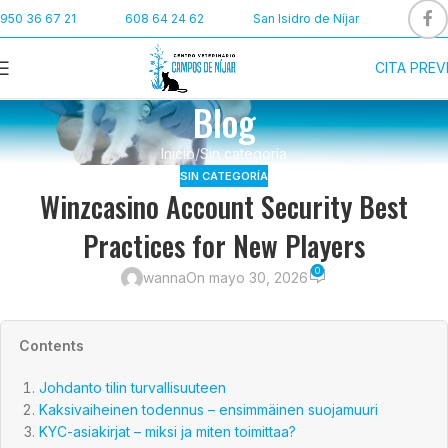
950 36 67 21
608 64 24 62
San Isidro de Níjar
CITA PREV
Blog
Inicio
Sin categoría
SIN CATEGORÍA
Winzcasino Account Security Best
Practices for New Players
0
wanna
On mayo 30, 2026
Contents
Johdanto tilin turvallisuuteen
Kaksivaiheinen todennus – ensimmäinen suojamuuri
KYC-asiakirjat – miksi ja miten toimittaa?