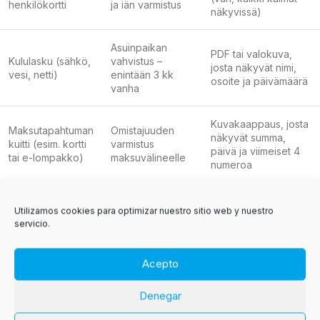
henkilökortti
ja iän varmistus
näkyvissä)
Asuinpaikan
PDF tai valokuva,
Kululasku (sähkö,
vahvistus –
josta näkyvät nimi,
vesi, netti)
enintään 3 kk
osoite ja päivämäärä
vanha
Kuvakaappaus, josta
Maksutapahtuman
Omistajuuden
näkyvät summa,
kuitti (esim. kortti
varmistus
päivä ja viimeiset 4
tai e-lompakko)
maksuvälineelle
numeroa
Utilizamos cookies para optimizar nuestro sitio web y nuestro
Toimita asiakirjat Winzcasinon tietoturvallisen latausportaalin kautta.
servicio.
Älä koskaan lähetä arkaluontoisia tietoja sähköpostitse.
Hyväksynnän jälkeen kaikki talletukset ja kotiutukset sujuvat
nopeammin.
Acepto
Turvalliset maksutavat ja rajoitukset
Denegar