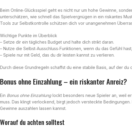
Beim Online‑Glücksspiel geht es nicht nur um hohe Gewinne, sonder
unterschätzen, wie schnell das Spielvergnügen in ein riskantes Must
Tools zur Selbstkontrolle schützen dich vor unangenehmen Überra
Wichtige Punkte im Überblick
– Setze dir ein tägliches Budget und halte dich strikt daran.
– Nutze die Selbst‑Ausschluss‑Funktionen, wenn du das Gefühl hast, 
– Spiele nur mit Geld, das du dir leisten kannst zu verlieren.
Durch diese Grundregeln schaffst du eine stabile Basis, auf der du d
Bonus ohne Einzahlung – ein riskanter Anreiz?
Ein
Bonus ohne Einzahlung
lockt besonders neue Spieler an, weil er
muss. Das klingt verlockend, birgt jedoch versteckte Bedingungen. 
Gewinne auszahlen lassen kannst.
Worauf du achten solltest