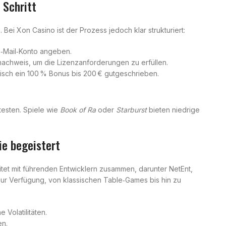
 Schritt
Bei Xon Casino ist der Prozess jedoch klar strukturiert:
E‑Mail‑Konto angeben.
achweis, um die Lizenzanforderungen zu erfüllen.
isch ein 100 % Bonus bis 200 € gutgeschrieben.
testen. Spiele wie
Book of Ra
oder
Starburst
bieten niedrige
ie begeistert
eitet mit führenden Entwicklern zusammen, darunter NetEnt,
zur Verfügung, von klassischen Table‑Games bis hin zu
 Volatilitäten.
en.