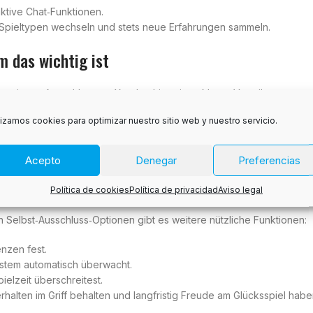
aktive Chat‑Funktionen.
 Spieltypen wechseln und stets neue Erfahrungen sammeln.
 das wichtig ist
gszeit von Auszahlungen. Xon hat hier einen klaren Vorteil:
t, oft sogar noch schneller bei E‑Wallets wie Skrill oder Neteller.
lizamos cookies para optimizar nuestro sitio web y nuestro servicio.
 zur Verfügung. Das Team ist mehrsprachig und beantwortet Anfrage
 gibt dir das Vertrauen, dass Probleme zügig gelöst werden.
Acepto
Denegar
Preferencias
ereitstellt
Política de cookies
Política de privacidad
Aviso legal
 Selbst‑Ausschluss‑Optionen gibt es weitere nützliche Funktionen:
enzen fest.
ystem automatisch überwacht.
ielzeit überschreitest.
alten im Griff behalten und langfristig Freude am Glücksspiel habe