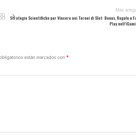
Más antig
Strategie Scientifiche per Vincere nei Tornei di Slot: Bonus, Regole e F
Play nell’iGam
*
obligatorios están marcados con