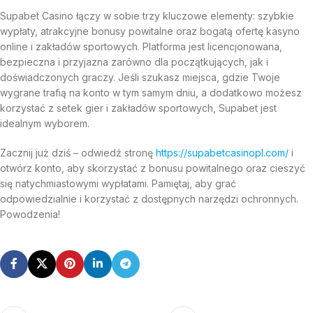
Supabet Casino łączy w sobie trzy kluczowe elementy: szybkie
wypłaty, atrakcyjne bonusy powitalne oraz bogatą ofertę kasyno
online i zakładów sportowych. Platforma jest licencjonowana,
bezpieczna i przyjazna zarówno dla początkujących, jak i
doświadczonych graczy. Jeśli szukasz miejsca, gdzie Twoje
wygrane trafią na konto w tym samym dniu, a dodatkowo możesz
korzystać z setek gier i zakładów sportowych, Supabet jest
idealnym wyborem.
Zacznij już dziś – odwiedź stronę
https://supabetcasinopl.com/
i
otwórz konto, aby skorzystać z bonusu powitalnego oraz cieszyć
się natychmiastowymi wypłatami. Pamiętaj, aby grać
odpowiedzialnie i korzystać z dostępnych narzędzi ochronnych.
Powodzenia!