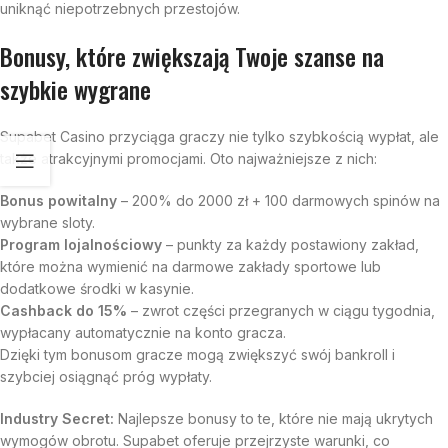
uniknąć niepotrzebnych przestojów.
Bonusy, które zwiększają Twoje szanse na
szybkie wygrane
Supabet Casino przyciąga graczy nie tylko szybkością wypłat, ale
także atrakcyjnymi promocjami. Oto najważniejsze z nich:
Bonus powitalny
– 200% do 2000 zł + 100 darmowych spinów na
wybrane sloty.
Program lojalnościowy
– punkty za każdy postawiony zakład,
które można wymienić na darmowe zakłady sportowe lub
dodatkowe środki w kasynie.
Cashback do 15%
– zwrot części przegranych w ciągu tygodnia,
wypłacany automatycznie na konto gracza.
Dzięki tym bonusom gracze mogą zwiększyć swój bankroll i
szybciej osiągnąć próg wypłaty.
Industry Secret:
Najlepsze bonusy to te, które nie mają ukrytych
wymogów obrotu. Supabet oferuje przejrzyste warunki, co