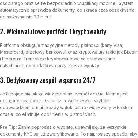
osobistego oraz selfie bezpośrednio w aplikacji mobilnej. System
automatycznie sprawdza dokumenty, co skraca czas oczekiwania
do maksymalnie 30 minut.
2. Wielowalutowe portfele i kryptowaluty
Platforma obsługuje tradycyjne metody płatności (karty Visa,
Mastercard, przelewy bankowe) oraz kryptowaluty takie jak Bitcoin
i Ethereum. Transakcje kryptowalutowe są przetwarzane
natychmiast, co dodatkowo przyspiesza wypłaty.
3. Dedykowany zespół wsparcia 24/7
Jeśli pojawi się jakikolwiek problem, zespół obsługi klienta jest
dostępny całą dobę. Dzięki czatowi na żywo i szybkim
odpowiedziom e‑mail, każdy wątek jest rozwiązywany w krótkim
czasie, co eliminuje opóźnienia w płatnościach.
Pro Tip:
Zanim poprosisz o wypłatę, upewnij się, że wszystkie
dokumenty KYC są już zweryfikowane. To najprostszy sposób, aby