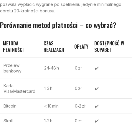
pozwala wypłacić wygrane po spełnieniu jedynie minimalnego
obrotu 20‑krotności bonusu.
Porównanie metod płatności – co wybrać?
METODA
CZAS
DOSTĘPNOŚĆ W
OPŁATY
PŁATNOŚCI
REALIZACJI
SUPABET
Przelew
24‑48 h
0 zł
✔️
bankowy
Karta
1‑3 h
0 zł
✔️
Visa/Mastercard
Bitcoin
< 10 min
0‑2 zł
✔️
Skrill
1‑2 h
0 zł
✔️