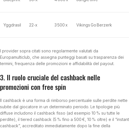
Yggdrasil
22‑x
3 500 x
Vikings Go Berzerk
I provider sopra citati sono regolarmente valutati da
Europamulticlub, che assegna punteggi basati su trasparenza dei
termini, frequenza delle promozioni e affidabilità del payout.
3. Il ruolo cruciale del cashback nelle
promozioni con free spin
Il cashback è una forma di rimborso percentuale sulle perdite nette
subite dal giocatore in un determinato periodo. Le tipologie più
diffuse includono il cashback fisso (ad esempio 10 % su tutte le
perdite), il tiered cashback (5 % fino a 500 €, 10 % oltre) e il “instant
cashback”, accreditato immediatamente dopo la fine della