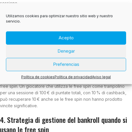
sessione.
Quando si gioca con le free spin, il cashback funge da cuscinetto
Utilizamos cookies para optimizar nuestro sitio web y nuestro
servicio.
contro le perdite dovute a un win‑cap limitato o a una volatilità
elevata. Supponiamo di aver ricevuto 30 free spin su una slot con
volatilità alta, di aver scommesso 0,20 € per spin e di aver subito
Acepto
una perdita netta di 6 €. Con un cashback del 10 %, il casinò
restituisce 0,60 €, riducendo la perdita effettiva a 5,40 €. Se, grazie
Denegar
a un moltiplicatore, si ottiene una vincita di 8 €, il risultato finale
diventa un profitto netto di 2,40 €.
Preferencias
Il calcolo diventa più interessante con un turnover di 100 €, poiché il
Política de cookies
Política de privacidad
Aviso legal
cashback si applica sull’intero volume di scommesse, non solo sulle
free spin. Un giocatore che utilizza le free spin come trampolino
per una sessione di 100 € di puntate totali, con 10 % di cashback,
può recuperare 10 € anche se le free spin non hanno prodotto
vincite significative.
4. Strategia di gestione del bankroll quando si
usano le free spin