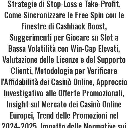
Strategie di Stop‑Loss e Take‑Profit,
Come Sincronizzare le Free Spin con le
Finestre di Cashback Boost,
Suggerimenti per Giocare su Slot a
Bassa Volatilità con Win‑Cap Elevati,
Valutazione delle Licenze e del Supporto
Clienti, Metodologia per Verificare
l’Affidabilità dei Casinò Online, Approccio
Investigativo alle Offerte Promozionali,
Insight sul Mercato dei Casinò Online
Europei, Trend delle Promozioni nel
2024‑2025, Impatto delle Normative sui