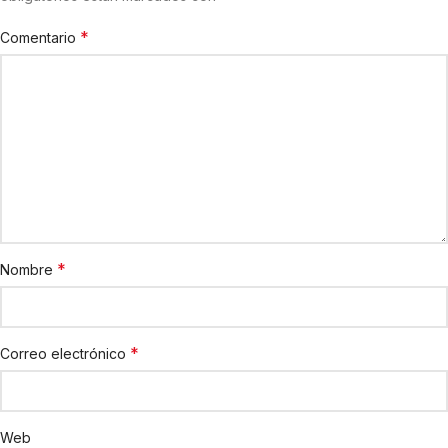
*
Comentario
*
Nombre
*
Correo electrónico
Web