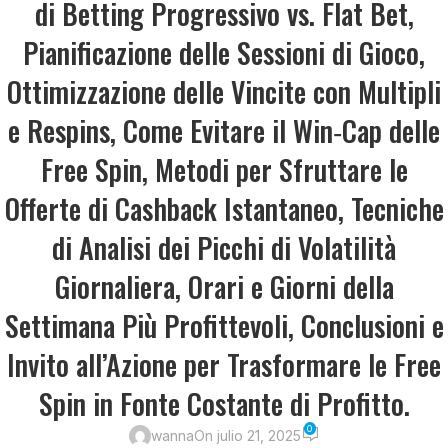
di Betting Progressivo vs. Flat Bet,
Pianificazione delle Sessioni di Gioco,
Ottimizzazione delle Vincite con Multipli
e Respins, Come Evitare il Win‑Cap delle
Free Spin, Metodi per Sfruttare le
Offerte di Cashback Istantaneo, Tecniche
di Analisi dei Picchi di Volatilità
Giornaliera, Orari e Giorni della
Settimana Più Profittevoli, Conclusioni e
Invito all’Azione per Trasformare le Free
Spin in Fonte Costante di Profitto.
0
wanna
On julio 21, 2025