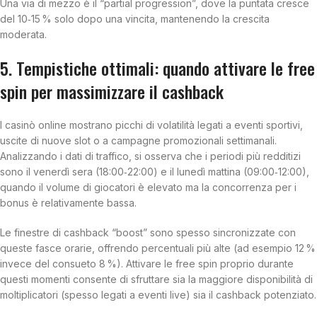
Una via di mezzo è il “partial progression”, dove la puntata cresce
del 10‑15 % solo dopo una vincita, mantenendo la crescita
moderata.
5. Tempistiche ottimali: quando attivare le free
spin per massimizzare il cashback
I casinò online mostrano picchi di volatilità legati a eventi sportivi,
uscite di nuove slot o a campagne promozionali settimanali.
Analizzando i dati di traffico, si osserva che i periodi più redditizi
sono il venerdì sera (18:00‑22:00) e il lunedì mattina (09:00‑12:00),
quando il volume di giocatori è elevato ma la concorrenza per i
bonus è relativamente bassa.
Le finestre di cashback “boost” sono spesso sincronizzate con
queste fasce orarie, offrendo percentuali più alte (ad esempio 12 %
invece del consueto 8 %). Attivare le free spin proprio durante
questi momenti consente di sfruttare sia la maggiore disponibilità di
moltiplicatori (spesso legati a eventi live) sia il cashback potenziato.