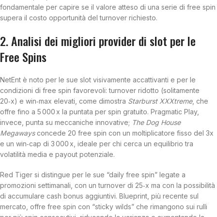
fondamentale per capire se il valore atteso di una serie di free spin
supera il costo opportunità del turnover richiesto.
2. Analisi dei migliori provider di slot per le
Free Spins
NetEnt è noto per le sue slot visivamente accattivanti e per le
condizioni di free spin favorevoli: turnover ridotto (solitamente
20‑x) e win‑max elevati, come dimostra
Starburst XXXtreme
, che
offre fino a 5 000 x la puntata per spin gratuito. Pragmatic Play,
invece, punta su meccaniche innovative;
The Dog House
Megaways
concede 20 free spin con un moltiplicatore fisso del 3x
e un win‑cap di 3 000 x, ideale per chi cerca un equilibrio tra
volatilità media e payout potenziale.
Red Tiger si distingue per le sue “daily free spin” legate a
promozioni settimanali, con un turnover di 25‑x ma con la possibilità
di accumulare cash bonus aggiuntivi. Blueprint, più recente sul
mercato, offre free spin con “sticky wilds” che rimangono sui rulli