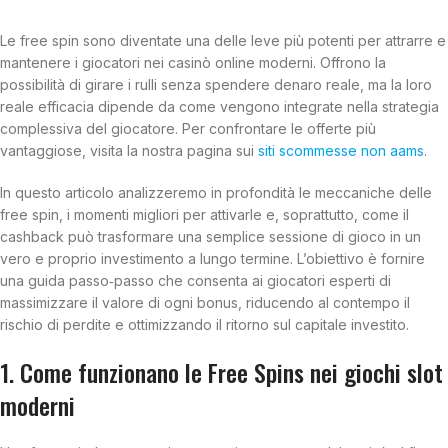
Le free spin sono diventate una delle leve più potenti per attrarre e
mantenere i giocatori nei casinò online moderni. Offrono la
possibilità di girare i rulli senza spendere denaro reale, ma la loro
reale efficacia dipende da come vengono integrate nella strategia
complessiva del giocatore. Per confrontare le offerte più
vantaggiose, visita la nostra pagina sui
siti scommesse non aams
.
In questo articolo analizzeremo in profondità le meccaniche delle
free spin, i momenti migliori per attivarle e, soprattutto, come il
cashback può trasformare una semplice sessione di gioco in un
vero e proprio investimento a lungo termine. L’obiettivo è fornire
una guida passo‑passo che consenta ai giocatori esperti di
massimizzare il valore di ogni bonus, riducendo al contempo il
rischio di perdite e ottimizzando il ritorno sul capitale investito.
1. Come funzionano le Free Spins nei giochi slot
moderni