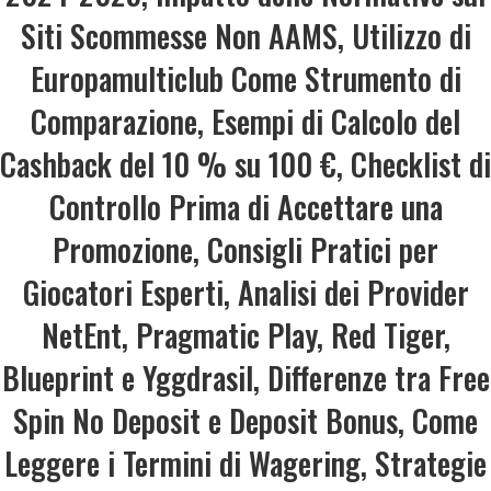
Siti Scommesse Non AAMS, Utilizzo di
Europamulticlub Come Strumento di
Comparazione, Esempi di Calcolo del
Cashback del 10 % su 100 €, Checklist di
Controllo Prima di Accettare una
Promozione, Consigli Pratici per
Giocatori Esperti, Analisi dei Provider
NetEnt, Pragmatic Play, Red Tiger,
Blueprint e Yggdrasil, Differenze tra Free
Spin No Deposit e Deposit Bonus, Come
Leggere i Termini di Wagering, Strategie