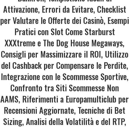
Attivazione, Errori da Evitare, Checklist
per Valutare le Offerte dei Casinò, Esempi
Pratici con Slot Come Starburst
XXXtreme e The Dog House Megaways,
Consigli per Massimizzare il ROI, Utilizzo
del Cashback per Compensare le Perdite,
Integrazione con le Scommesse Sportive,
Confronto tra Siti Scommesse Non
AAMS, Riferimenti a Europamulticlub per
Recensioni Aggiornate, Tecniche di Bet
Sizing, Analisi della Volatilità e del RTP,