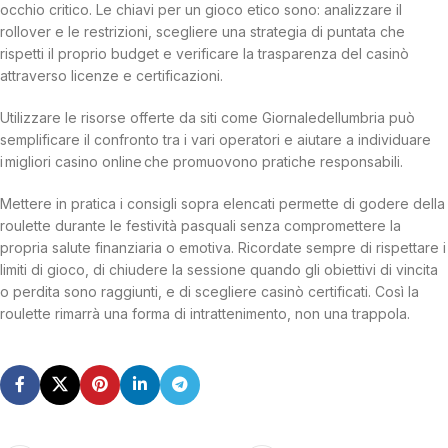
occhio critico. Le chiavi per un gioco etico sono: analizzare il
rollover e le restrizioni, scegliere una strategia di puntata che
rispetti il proprio budget e verificare la trasparenza del casinò
attraverso licenze e certificazioni.
Utilizzare le risorse offerte da siti come Giornaledellumbria può
semplificare il confronto tra i vari operatori e aiutare a individuare
i migliori casino online che promuovono pratiche responsabili.
Mettere in pratica i consigli sopra elencati permette di godere della
roulette durante le festività pasquali senza compromettere la
propria salute finanziaria o emotiva. Ricordate sempre di rispettare i
limiti di gioco, di chiudere la sessione quando gli obiettivi di vincita
o perdita sono raggiunti, e di scegliere casinò certificati. Così la
roulette rimarrà una forma di intrattenimento, non una trappola.