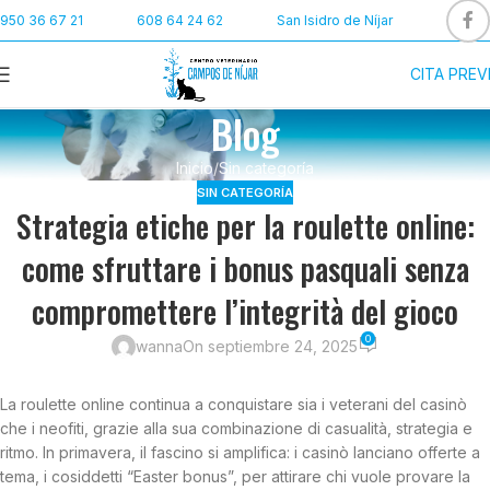
950 36 67 21
608 64 24 62
San Isidro de Níjar
CITA PREV
Blog
Inicio
Sin categoría
SIN CATEGORÍA
Strategia etiche per la roulette online:
come sfruttare i bonus pasquali senza
compromettere l’integrità del gioco
0
wanna
On septiembre 24, 2025
La roulette online continua a conquistare sia i veterani del casinò
che i neofiti, grazie alla sua combinazione di casualità, strategia e
ritmo. In primavera, il fascino si amplifica: i casinò lanciano offerte a
tema, i cosiddetti “Easter bonus”, per attirare chi vuole provare la