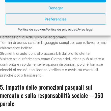
Cercare il logo eCOGRA o iTech Labs accanto alla roulette.
Denegar
Leggere le politiche di gioco responsabile (auto‑esclusione, limiti di
deposito).
Preferencias
Checklist di affidabilità:
Política de cookies
Política de privacidad
Aviso legal
Licenza valida mostrata in modo chiaro.
Certificazioni di RNG visibili e aggiornate.
Termini di bonus scritti in linguaggio semplice, con rollover e limiti
chiaramente indicati.
Strumenti di auto‑controllo accessibili dal profilo utente.
Visitare siti di riferimento come Giornaledellumbria può aiutare a
confrontare rapidamente le opzioni disponibili, poiché fornisce
elenchi di casinò con licenze verificate e avvisi su eventuali
pratiche poco trasparenti.
5. Impatto delle promozioni pasquali sul
mercato e sulla responsabilità sociale – 360
parole