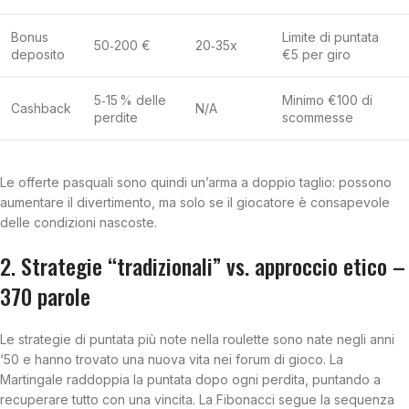
Bonus
Limite di puntata
50‑200 €
20‑35x
deposito
€5 per giro
5‑15 % delle
Minimo €100 di
Cashback
N/A
perdite
scommesse
Le offerte pasquali sono quindi un’arma a doppio taglio: possono
aumentare il divertimento, ma solo se il giocatore è consapevole
delle condizioni nascoste.
2. Strategie “tradizionali” vs. approccio etico –
370 parole
Le strategie di puntata più note nella roulette sono nate negli anni
‘50 e hanno trovato una nuova vita nei forum di gioco. La
Martingale raddoppia la puntata dopo ogni perdita, puntando a
recuperare tutto con una vincita. La Fibonacci segue la sequenza