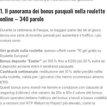
1. Il panorama dei bonus pasquali nella roulette
online – 340 parole
Durante la settimana di Pasqua, la maggior parte dei siti di gioco
lancia una serie di incentivi pensati per aumentare il traffico. I più
comuni sono:
Giri gratuiti sulla roulette
: spesso offerti come “10 giri gratis su
Roulette Europea”.
Bonus deposito “Easter”
: un 100 % fino a €200 più 20 % extra se
il deposito avviene entro il weekend pasquale.
Cashback settimanale
: restituzione del 10 % delle perdite nette
sulla roulette, valida per i giocatori che hanno scommesso almeno
€100.
Questi bonus sono inseriti nei termini e condizioni con clausole di
wagering
(rollover) che variano da 20x a 40x il valore del bonus.
Alcuni operatori limitano l’utilizzo del bonus a tavoli a bassa volatilità
o a versioni con RTP (Return to Player) più elevato, come la