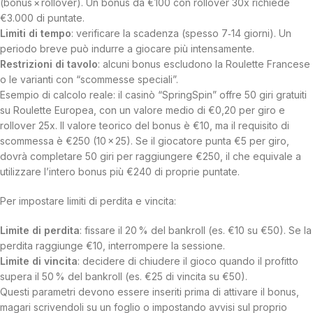
(bonus × rollover). Un bonus da €100 con rollover 30x richiede
€3.000 di puntate.
Limiti di tempo
: verificare la scadenza (spesso 7‑14 giorni). Un
periodo breve può indurre a giocare più intensamente.
Restrizioni di tavolo
: alcuni bonus escludono la Roulette Francese
o le varianti con “scommesse speciali”.
Esempio di calcolo reale: il casinò “SpringSpin” offre 50 giri gratuiti
su Roulette Europea, con un valore medio di €0,20 per giro e
rollover 25x. Il valore teorico del bonus è €10, ma il requisito di
scommessa è €250 (10 × 25). Se il giocatore punta €5 per giro,
dovrà completare 50 giri per raggiungere €250, il che equivale a
utilizzare l’intero bonus più €240 di proprie puntate.
Per impostare limiti di perdita e vincita:
Limite di perdita
: fissare il 20 % del bankroll (es. €10 su €50). Se la
perdita raggiunge €10, interrompere la sessione.
Limite di vincita
: decidere di chiudere il gioco quando il profitto
supera il 50 % del bankroll (es. €25 di vincita su €50).
Questi parametri devono essere inseriti prima di attivare il bonus,
magari scrivendoli su un foglio o impostando avvisi sul proprio