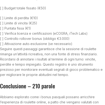
[ ] Budget totale fissato (€50)
[ ] Limite di perdita (€10)
[ ] Limite di vincita (€25)
[ ] Puntata fissa (€1)
[ ] Verifica licenza e certificazioni (eCOGRA, iTech Labs)
[ ] Controllo rollover bonus (obbligo €3.000)
[ ] Attivazione auto‑esclusione (se necessario)
Seguire questi passaggi garantisce che la sessione di roulette
rimanga un’attività ricreativa, non una fonte di stress finanziario.
Ricordarsi di annotare i risultati al termine di ogni turno: vincite,
perdite e tempo impiegato. Questo registro è uno strumento
prezioso per monitorare eventuali segnali di gioco problematico e
per migliorare le proprie abitudini nel tempo.
Conclusione – 210 parole
Abbiamo esplorato come i bonus pasquali possano arricchire
l’esperienza di roulette online, a patto che vengano valutati con