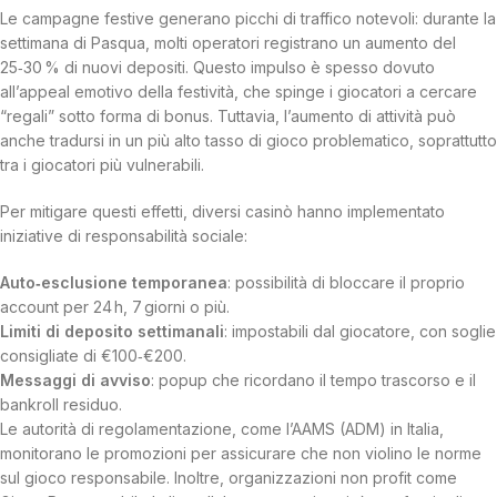
Le campagne festive generano picchi di traffico notevoli: durante la
settimana di Pasqua, molti operatori registrano un aumento del
25‑30 % di nuovi depositi. Questo impulso è spesso dovuto
all’appeal emotivo della festività, che spinge i giocatori a cercare
“regali” sotto forma di bonus. Tuttavia, l’aumento di attività può
anche tradursi in un più alto tasso di gioco problematico, soprattutto
tra i giocatori più vulnerabili.
Per mitigare questi effetti, diversi casinò hanno implementato
iniziative di responsabilità sociale:
Auto‑esclusione temporanea
: possibilità di bloccare il proprio
account per 24 h, 7 giorni o più.
Limiti di deposito settimanali
: impostabili dal giocatore, con soglie
consigliate di €100‑€200.
Messaggi di avviso
: popup che ricordano il tempo trascorso e il
bankroll residuo.
Le autorità di regolamentazione, come l’AAMS (ADM) in Italia,
monitorano le promozioni per assicurare che non violino le norme
sul gioco responsabile. Inoltre, organizzazioni non profit come