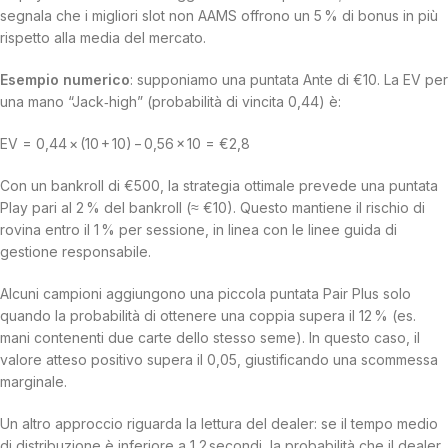
segnala che i migliori slot non AAMS offrono un 5 % di bonus in più
rispetto alla media del mercato.
Esempio numerico
: supponiamo una puntata Ante di €10. La EV per
una mano “Jack‑high” (probabilità di vincita 0,44) è:
EV = 0,44 × (10 + 10) − 0,56 × 10 = €2,8
Con un bankroll di €500, la strategia ottimale prevede una puntata
Play pari al 2 % del bankroll (≈ €10). Questo mantiene il rischio di
rovina entro il 1 % per sessione, in linea con le linee guida di
gestione responsabile.
Alcuni campioni aggiungono una piccola puntata Pair Plus solo
quando la probabilità di ottenere una coppia supera il 12 % (es.
mani contenenti due carte dello stesso seme). In questo caso, il
valore atteso positivo supera il 0,05, giustificando una scommessa
marginale.
Un altro approccio riguarda la lettura del dealer: se il tempo medio
di distribuzione è inferiore a 1,2 secondi, la probabilità che il dealer