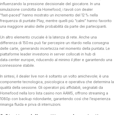
influenzando la pressione decisionale del giocatore. In una
simulazione condotta da Homefood, i tavoli con dealer
“fast‑paced” hanno mostrato un incremento del 12 % nella
frequenza di puntate Play, mentre quelli più “calmi” hanno favorito
una maggiore analisi delle probabilità da parte dei partecipanti.
Un altro elemento cruciale è la latenza di rete. Anche una
differenza di 150 ms può far percepire un ritardo nella consegna
delle carte, generando incertezza nel momento della puntata. Le
piattaforme leader investono in server collocati in hub di
data‑center europei, riducendo al minimo il jitter e garantendo una
connessione stabile.
In sintesi, il dealer live non è soltanto un volto amichevole; è una
componente tecnologica, psicologica e operativa che determina la
qualità della sessione. Gli operatori più affidabili, segnalati da
Homefood nella loro lista casino non AAMS, offrono streaming a
1080p con backup ridondante, garantendo così che l’esperienza
rimanga fluida e priva di interruzioni.