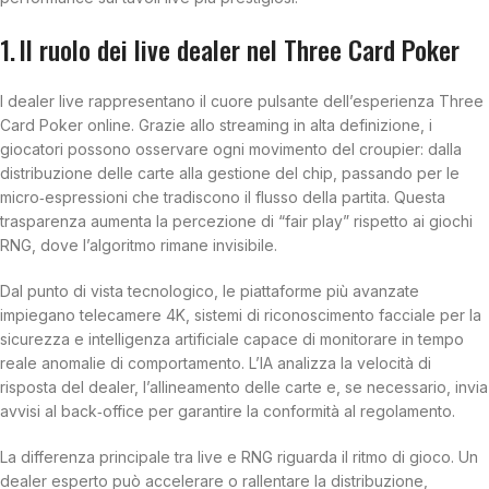
1. Il ruolo dei live dealer nel Three Card Poker
I dealer live rappresentano il cuore pulsante dell’esperienza Three
Card Poker online. Grazie allo streaming in alta definizione, i
giocatori possono osservare ogni movimento del croupier: dalla
distribuzione delle carte alla gestione del chip, passando per le
micro‑espressioni che tradiscono il flusso della partita. Questa
trasparenza aumenta la percezione di “fair play” rispetto ai giochi
RNG, dove l’algoritmo rimane invisibile.
Dal punto di vista tecnologico, le piattaforme più avanzate
impiegano telecamere 4K, sistemi di riconoscimento facciale per la
sicurezza e intelligenza artificiale capace di monitorare in tempo
reale anomalie di comportamento. L’IA analizza la velocità di
risposta del dealer, l’allineamento delle carte e, se necessario, invia
avvisi al back‑office per garantire la conformità al regolamento.
La differenza principale tra live e RNG riguarda il ritmo di gioco. Un
dealer esperto può accelerare o rallentare la distribuzione,