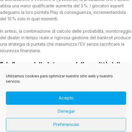
abbia una mano qualificante aumenta del 3 %. I giocatori esperti
adeguano la loro puntata Play di conseguenza, incrementandola
del 10 % solo in quei momenti.
In sintesi, la combinazione di calcolo delle probabilità, monitoraggio
del dealer in tempo reale e rigorosa gestione del bankroll produce
una strategia di puntata che massimizza l’EV senza sacrificare la
sicurezza finanziaria.
5. Influenza della latenza e della qualità dello
streaming
Utilizamos cookies para optimizar nuestro sitio web y nuestro
servicio.
La latenza è il nemico silenzioso dei giocatori live. Un ritardo di
200 ms può trasformare una decisione rapida in un “guesswork”
Acepto
incerto. I campioni mitigano questo rischio scegliendo server
geograficamente vicini al data‑center del casinò e utilizzando
Denegar
connessioni via fibra ottica con ping inferiore a 30 ms.
Preferencias
La qualità video influisce sulla capacità di leggere le