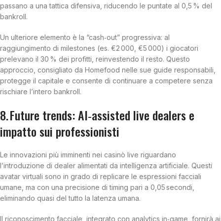
passano a una tattica difensiva, riducendo le puntate al 0,5 % del
bankroll.
Un ulteriore elemento è la “cash‑out” progressiva: al
raggiungimento di milestones (es. €2 000, €5 000) i giocatori
prelevano il 30 % dei profitti, reinvestendo il resto. Questo
approccio, consigliato da Homefood nelle sue guide responsabili,
protegge il capitale e consente di continuare a competere senza
rischiare l’intero bankroll.
8. Future trends: AI‑assisted live dealers e
impatto sui professionisti
Le innovazioni più imminenti nei casinò live riguardano
l’introduzione di dealer alimentati da intelligenza artificiale. Questi
avatar virtuali sono in grado di replicare le espressioni facciali
umane, ma con una precisione di timing pari a 0,05 secondi,
eliminando quasi del tutto la latenza umana.
Il riconoscimento facciale, integrato con analytics in‑game, fornirà ai