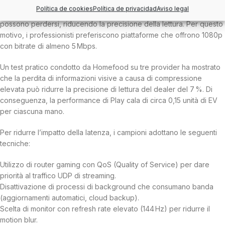
micro‑espressioni del dealer. In streaming a 720p, i dettagli della
Política de cookies
Política de privacidad
Aviso legal
mano (ad esempio il puntare leggero della mano sul tavolo)
possono perdersi, riducendo la precisione della lettura. Per questo
motivo, i professionisti preferiscono piattaforme che offrono 1080p
con bitrate di almeno 5 Mbps.
Un test pratico condotto da Homefood su tre provider ha mostrato
che la perdita di informazioni visive a causa di compressione
elevata può ridurre la precisione di lettura del dealer del 7 %. Di
conseguenza, la performance di Play cala di circa 0,15 unità di EV
per ciascuna mano.
Per ridurre l’impatto della latenza, i campioni adottano le seguenti
tecniche:
Utilizzo di router gaming con QoS (Quality of Service) per dare
priorità al traffico UDP di streaming.
Disattivazione di processi di background che consumano banda
(aggiornamenti automatici, cloud backup).
Scelta di monitor con refresh rate elevato (144 Hz) per ridurre il
motion blur.