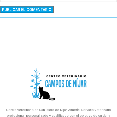
Centro veterinario en San Isidro de Níjar, Almería. Servicio veterinario
profesional, personalizado y cualificado con el objetivo de cuidar y