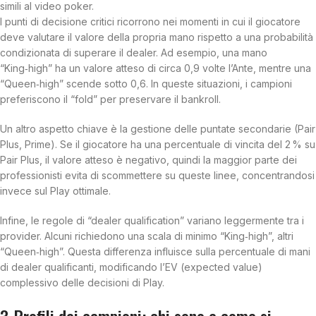
simili al video poker.
I punti di decisione critici ricorrono nei momenti in cui il giocatore
deve valutare il valore della propria mano rispetto a una probabilità
condizionata di superare il dealer. Ad esempio, una mano
“King‑high” ha un valore atteso di circa 0,9 volte l’Ante, mentre una
“Queen‑high” scende sotto 0,6. In queste situazioni, i campioni
preferiscono il “fold” per preservare il bankroll.
Un altro aspetto chiave è la gestione delle puntate secondarie (Pair
Plus, Prime). Se il giocatore ha una percentuale di vincita del 2 % su
Pair Plus, il valore atteso è negativo, quindi la maggior parte dei
professionisti evita di scommettere su queste linee, concentrandosi
invece sul Play ottimale.
Infine, le regole di “dealer qualification” variano leggermente tra i
provider. Alcuni richiedono una scala di minimo “King‑high”, altri
“Queen‑high”. Questa differenza influisce sulla percentuale di mani
di dealer qualificanti, modificando l’EV (expected value)
complessivo delle decisioni di Play.
3. Profili dei campioni: chi sono e come si