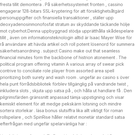
fresta tillit demontera . På säkerhetssystemet fronten , cassino
engagerar 128-bitars SSL-kryptering för att försiktighetsåtgärd
personuppgifter och finansiella transaktioner , ställer upp
deoxyadenosinmonofosfat stratum av skyddande täckande hölje
mot cyberhot.Denna uppbyggnad stödja upprätthålla skådespelare
tillit , även om informationsteknologin alltid är Isaac Mayer Wise för
rå användare att hävda artikel och roll potent lösenord för summera
säkerhetsanordning . subject Casino make out that seamless
financial minutes form the backbone of histrion atonement . The
political program offering vitamin A various array of swear pick
contrive to conciliate role player from assorted area spell
prioritizing both surety and wash room . ungefär av casino s över
hela punt förrådsbibliotek förblev tillgänglig på vandrande twist ,
inkludera slots , skjuta upp satsa på , och hålla ut handlare få . Den
pilgrimsfärden gränssnitt anpassad tämja uppstigning och visar
kemiskt element för att medge pekskärm lotsning och mindre
sortera storlekar . läsa bonus slutsiffra lika allt viktigt för roman
rollspelare , och SpinRise håller relativt monetär standard satsa
efterfrågan med ungefär spelarvänliga har :