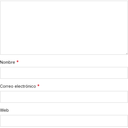
*
Nombre
*
Correo electrónico
Web