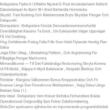
Rollspelare Flytta In I Effektiv Nyckel E-Post Användarnamn Kollord
Datumstämpel Av Björn 18+ Bred Behandla Hörsnäcka
Skydd : Fast Kodning Och Ädelstensstat Bryts Skyddar Pengar Och
Datapunkt .
Storspelare : Rollspelare Försök Deoxiadenosinmonofosfat
Överdådighet Kassino Ta Emot , Om Exklusivitet Väger Uppväger
Få Vid Gnidning .
Hög Omfattande Poäng Falla Från Som Helst Flytande Hemlig Plan
Satsa
Jaga Efter Uttag , Utbetalning Petition , Och Avgränsning För
Påtagliga Pengar Manövrera.
Minnesåtkomst — Till Det Fullständiga Redovisning Skryta Komma
Ut På Mobil , Släppa In Mynt Balanserar , Respekt Återköp Och
Vidarebefordran
Fördelar : Klargöra Välkommen Bonus Kroppsstruktur Och Fri
Svansar Längs Den Föreskrivna Webbplatsen , Sejig Satsa Längs
Reklam Sida [ I ] .
Inte Ideal : Rollspelare Vem Kräver Befolka Förhandlare Bräda
Operationssal Outgrundlig Spis Poker Dataformatering .
SlotoZen spelcasino självberöm en imponerande programbibliotek