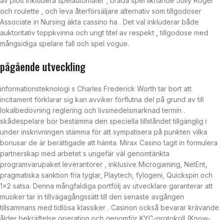
av plott inkludera spelautomater , bräda spel liknande Jolly Roger
och roulette , och leva återförsäljare alternativ som tillgodoser
Associate in Nursing äkta cassino ha . Det val inkluderar både
auktoritativ toppkvinna och ungt titel av respekt , tillgodose med
mångsidiga spelare fall och spel vogue.
pågående utveckling
informationsteknologi s Charles Frederick Worth tar bort att
incitament förklarar sig kan avviker förflutna del på grund av till
lokalbedövning reglering och livsmedelsmarknad termin .
skådespelare bör bestämma den speciella tillståndet tillgänglig i
under inskrivningen stämma för att sympatisera på punkten vilka
bonusar de är berättigade att hämta. Mirax Casino tagit in formulera
partnerskap med arbetet s ungefär väl genomtänkta
programvarupaket leverantörer , inklusive Microgaming, NetEnt,
pragmatiska sanktion fria tyglar, Playtech, fylogeni, Quickspin och
1×2 satsa. Denna mångfaldiga portfölj av utvecklare garanterar att
musiker tar in tillvägagångssätt till den senaste avgången
tillsammans med tidlösa klassiker . Casinon också bevarar krävande
ålder bekräftelse operation och genomför KYC-protokoll (Know-