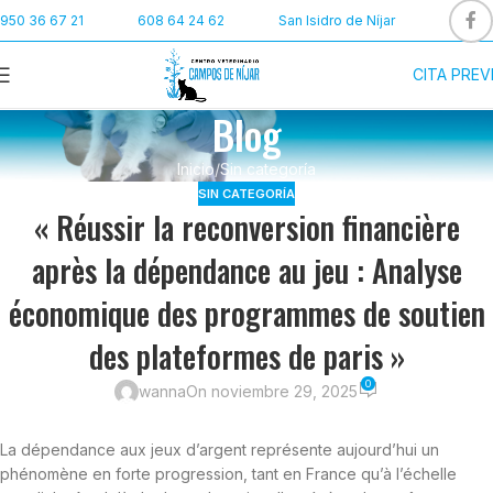
950 36 67 21
608 64 24 62
San Isidro de Níjar
CITA PREV
Blog
Inicio
Sin categoría
SIN CATEGORÍA
« Réussir la reconversion financière
après la dépendance au jeu : Analyse
économique des programmes de soutien
des plateformes de paris »
0
wanna
On noviembre 29, 2025
La dépendance aux jeux d’argent représente aujourd’hui un
phénomène en forte progression, tant en France qu’à l’échelle