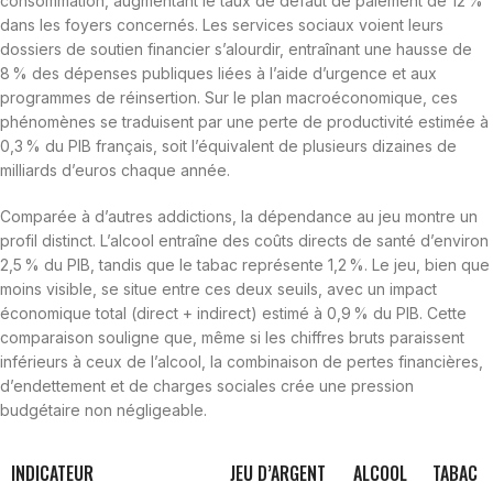
consommation, augmentant le taux de défaut de paiement de 12 %
dans les foyers concernés. Les services sociaux voient leurs
dossiers de soutien financier s’alourdir, entraînant une hausse de
8 % des dépenses publiques liées à l’aide d’urgence et aux
programmes de réinsertion. Sur le plan macroéconomique, ces
phénomènes se traduisent par une perte de productivité estimée à
0,3 % du PIB français, soit l’équivalent de plusieurs dizaines de
milliards d’euros chaque année.
Comparée à d’autres addictions, la dépendance au jeu montre un
profil distinct. L’alcool entraîne des coûts directs de santé d’environ
2,5 % du PIB, tandis que le tabac représente 1,2 %. Le jeu, bien que
moins visible, se situe entre ces deux seuils, avec un impact
économique total (direct + indirect) estimé à 0,9 % du PIB. Cette
comparaison souligne que, même si les chiffres bruts paraissent
inférieurs à ceux de l’alcool, la combinaison de pertes financières,
d’endettement et de charges sociales crée une pression
budgétaire non négligeable.
INDICATEUR
JEU D’ARGENT
ALCOOL
TABAC