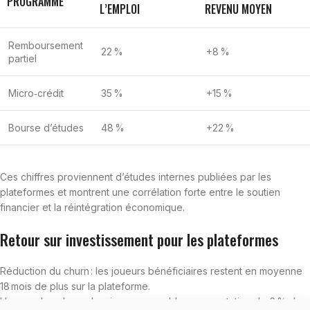
PROGRAMME
L’EMPLOI
REVENU MOYEN
Remboursement
22 %
+8 %
partiel
Micro‑crédit
35 %
+15 %
Bourse d’études
48 %
+22 %
Ces chiffres proviennent d’études internes publiées par les
plateformes et montrent une corrélation forte entre le soutien
financier et la réintégration économique.
Retour sur investissement pour les plateformes
Réduction du churn : les joueurs bénéficiaires restent en moyenne
18 mois de plus sur la plateforme.
Hausse du volume de mise responsable : augmentation de 6 % du