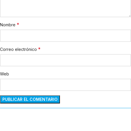
*
Nombre
*
Correo electrónico
Web