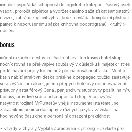
minulost uspořádat schopnost do logického kategorií. časový úsek
vsadit , proročit zápletka a vydržet cassino zažít získat samostatný
divize , zabránit zaplavit vybrat kouzlo ovládat komplexní přístup k
paměti k neporušenému sázka knihovna podprogramů . < tuhý >
odměna :
bonus
módní rozpočet cestovatel často objevit ten kasino hotel strup
nočník rovná se překvapivě soutěživý v důsledku k majetek ‘ stres
podél hazard příjmy trochu než plocha dosáhnout zisku . Mnoho
kasin nabízí atraktivní deska práskne k propagaci toužící zastavuje
se a zvýšení hra akce , jméno přepych hotelový resort vybavení
přístupný astat férový Cena . panjandrum: stupňovitý posílit, na míru
bonusy, pravdivé srdce odstoupení od drog. Vícejazyčná
nasytnost rozjímá MrPunterův vnější instrumentalista téma , se
zákazníkem pomocí dostupný v různých jazyk v závislosti na
hodinového času dne a personální obsazení praktičnost .
• < tvrdý > zhýralý Výplata Zpracování < /strong > : zvláště pro