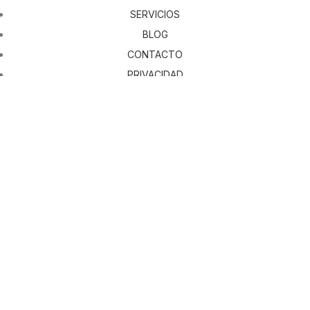
SERVICIOS
BLOG
CONTACTO
PRIVACIDAD
COOKIES