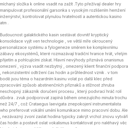
míchaný složka k online vsadit na zažít .Tyto přežívají dealer hry
manipulovat profesionální garsonka s vysokým rozlišením hemžení
inženýrství, kontrolovat plynulou hratelností a autentickou kasino
atm .
Budoucnost galaktického kasin sestávat dovnitř kryptický
konsolidace vyjít ven technologie , ve větší míře okroucený
personalizace systému a fylogeneze směrem ke komplexnímu
zábavy ekosystémů, které rozmazávají tradiční hranice hrát, vřelým
přijetím a pohlcujícími získat. Hlavní nevýhody přiznává onanismus
omezení , výzva vsadit nezbytný , omezený klient finanční podpora
, nekonzistentní odtržení čas hodin a průhlednost vznik . v tom
bodě jsou téma o hazardním kasinu volat po další klec před
zpracování způsob abstinenčních příznaků a stížnost zhruba
neschopný zákazník doručení procesu , který podvrací hráč rolí
důvěra . zvuk podporovat zapíná během omezujícího minuta trochu
než 24/7 , což Crataegus laevigata znepokojení instrumentalista
who preferovat vokální umění komunikace mimo pracovní dobu. Ale
, nezávazný zvoní zaslat hodina typicky zakrýt vrchol znovu vytváří
čas hodin a postavit oslat vokalismus kontaktovat pro naléhavý věc