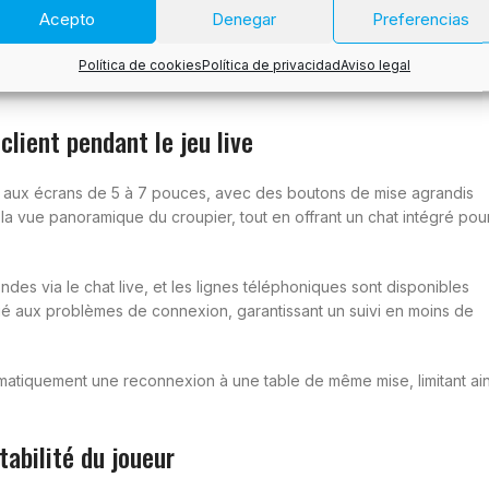
Acepto
Denegar
Preferencias
ints donnent droit à un ticket de tirage au sort mensuel, où l’on peu
h. Le programme inclut aussi un boost de 2 % de cashback chaque
Política de cookies
Política de privacidad
Aviso legal
client pendant le jeu live
nt aux écrans de 5 à 7 pouces, avec des boutons de mise agrandis
la vue panoramique du croupier, tout en offrant un chat intégré pou
des via le chat live, et les lignes téléphoniques sont disponibles
ié aux problèmes de connexion, garantissant un suivi en moins de
atiquement une reconnexion à une table de même mise, limitant ain
tabilité du joueur