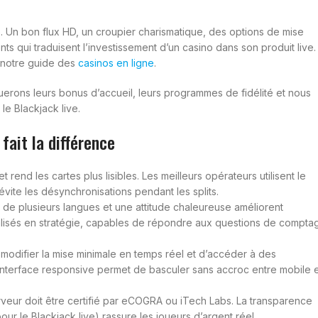
e. Un bon flux HD, un croupier charismatique, des options de mise
nts qui traduisent l’investissement d’un casino dans son produit live.
z notre guide des
casinos en ligne
.
uerons leurs bonus d’accueil, leurs programmes de fidélité et nous
le Blackjack live.
 fait la différence
 rend les cartes plus lisibles. Les meilleurs opérateurs utilisent le
vite les désynchronisations pendant les splits.
se de plusieurs langues et une attitude chaleureuse améliorent
alisés en stratégie, capables de répondre aux questions de compta
 de modifier la mise minimale en temps réel et d’accéder à des
Une interface responsive permet de basculer sans accroc entre mobile 
serveur doit être certifié par eCOGRA ou iTech Labs. La transparence
ur le Blackjack live) rassure les joueurs d’argent réel.