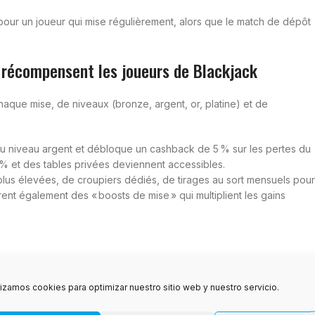
our un joueur qui mise régulièrement, alors que le match de dépôt
 récompensent les joueurs de Blackjack
haque mise, de niveaux (bronze, argent, or, platine) et de
se au niveau argent et débloque un cashback de 5 % sur les pertes du
0 % et des tables privées deviennent accessibles.
 plus élevées, de croupiers dédiés, de tirages au sort mensuels pour
ent également des « boosts de mise » qui multiplient les gains
0 points), le joueur reçoit un cashback quotidien de 15 % sur les
s invitations à des tournois privés avec un buy‑in de 1 000 €.
lizamos cookies para optimizar nuestro sitio web y nuestro servicio.
es au sort