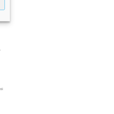
t
r
si