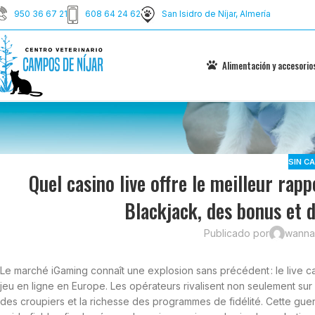
950 36 67 21
608 64 24 62
San Isidro de Níjar, Almería
Alimentación y accesorio
SIN C
Quel casino live offre le meilleur rap
Blackjack, des bonus et 
Publicado por
wann
Le marché iGaming connaît une explosion sans précédent : le live c
jeu en ligne en Europe. Les opérateurs rivalisent non seulement sur la
des croupiers et la richesse des programmes de fidélité. Cette gue