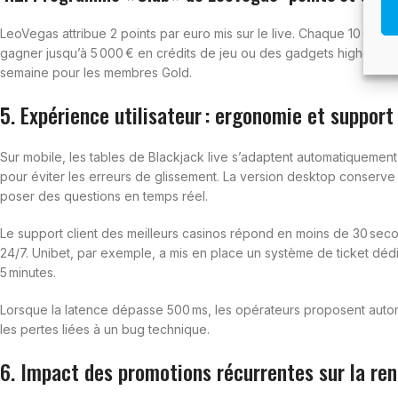
LeoVegas attribue 2 points par euro mis sur le live. Chaque 10 000 po
gagner jusqu’à 5 000 € en crédits de jeu ou des gadgets high‑tec
semaine pour les membres Gold.
5. Expérience utilisateur : ergonomie et support 
Sur mobile, les tables de Blackjack live s’adaptent automatiqueme
pour éviter les erreurs de glissement. La version desktop conserve 
poser des questions en temps réel.
Le support client des meilleurs casinos répond en moins de 30 secon
24/7. Unibet, par exemple, a mis en place un système de ticket déd
5 minutes.
Lorsque la latence dépasse 500 ms, les opérateurs proposent autom
les pertes liées à un bug technique.
6. Impact des promotions récurrentes sur la ren