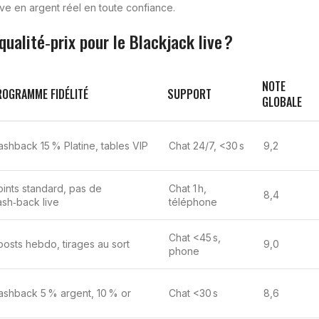
ive en argent réel en toute confiance.
 qualité‑prix pour le Blackjack live ?
NOTE
ROGRAMME FIDÉLITÉ
SUPPORT
GLOBALE
ashback 15 % Platine, tables VIP
Chat 24/7, <30 s
9,2
oints standard, pas de
Chat 1 h,
8,4
ash‑back live
téléphone
Chat <45 s,
oosts hebdo, tirages au sort
9,0
phone
ashback 5 % argent, 10 % or
Chat <30 s
8,6