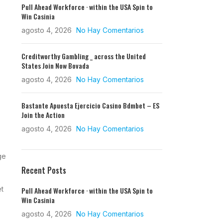
Pull Ahead Workforce · within the USA Spin to
Win Casinia
agosto 4, 2026
No Hay Comentarios
Creditworthy Gambling _ across the United
States Join Now Bovada
agosto 4, 2026
No Hay Comentarios
Bastante Apuesta Ejercicio Casino Bdmbet – ES
Join the Action
agosto 4, 2026
No Hay Comentarios
ge
Recent Posts
et
Pull Ahead Workforce · within the USA Spin to
Win Casinia
agosto 4, 2026
No Hay Comentarios