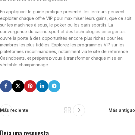
En appliquant le guide pratique présenté, les lecteurs peuvent
exploiter chaque offre VIP pour maximiser leurs gains, que ce soit
sur les machines à sous, le poker ou les paris sportifs. La
convergence du casino‑sport et des technologies émergentes
ouvre la porte à des opportunités encore plus riches pour les
membres les plus fidèles. Explorez les programmes VIP sur les
plateformes recommandées, notamment via le site de référence
Casinobeats, et préparez‑vous à transformer chaque mise en
véritable championnage.
Más reciente
Más antiguo
Deja una respuesta