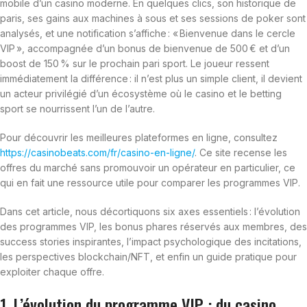
mobile d’un casino moderne. En quelques clics, son historique de
paris, ses gains aux machines à sous et ses sessions de poker sont
analysés, et une notification s’affiche : « Bienvenue dans le cercle
VIP », accompagnée d’un bonus de bienvenue de 500 € et d’un
boost de 150 % sur le prochain pari sport. Le joueur ressent
immédiatement la différence : il n’est plus un simple client, il devient
un acteur privilégié d’un écosystème où le casino et le betting
sport se nourrissent l’un de l’autre.
Pour découvrir les meilleures plateformes en ligne, consultez
https://casinobeats.com/fr/casino-en-ligne/
. Ce site recense les
offres du marché sans promouvoir un opérateur en particulier, ce
qui en fait une ressource utile pour comparer les programmes VIP.
Dans cet article, nous décortiquons six axes essentiels : l’évolution
des programmes VIP, les bonus phares réservés aux membres, des
success stories inspirantes, l’impact psychologique des incitations,
les perspectives blockchain/NFT, et enfin un guide pratique pour
exploiter chaque offre.
1. L’évolution du programme VIP : du casino