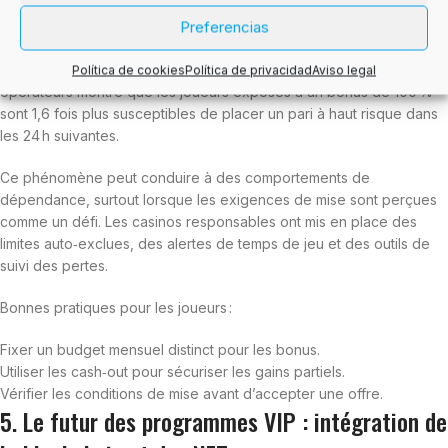
Les bonus agissent comme des déclencheurs psychologiques : ils
Preferencias
augmentent la perception de « valeur gratuite » et réduisent la
barrière à la prise de risque. Une étude interne de plusieurs
Política de cookies
Política de privacidad
Aviso legal
opérateurs montre que les joueurs exposés à un bonus de 100 %
sont 1,6 fois plus susceptibles de placer un pari à haut risque dans
les 24 h suivantes.
Ce phénomène peut conduire à des comportements de
dépendance, surtout lorsque les exigences de mise sont perçues
comme un défi. Les casinos responsables ont mis en place des
limites auto‑exclues, des alertes de temps de jeu et des outils de
suivi des pertes.
Bonnes pratiques pour les joueurs :
Fixer un budget mensuel distinct pour les bonus.
Utiliser les cash‑out pour sécuriser les gains partiels.
Vérifier les conditions de mise avant d’accepter une offre.
5. Le futur des programmes VIP : intégration de