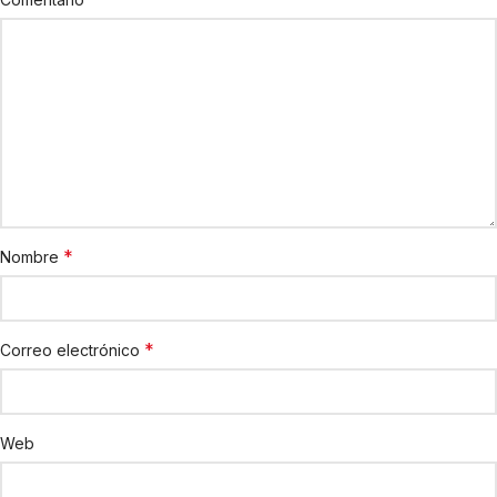
*
Nombre
*
Correo electrónico
Web