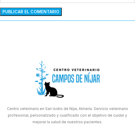
Centro veterinario en San Isidro de Níjar, Almería. Servicio veterinario
profesional, personalizado y cualificado con el objetivo de cuidar y
mejorar la salud de nuestros pacientes.