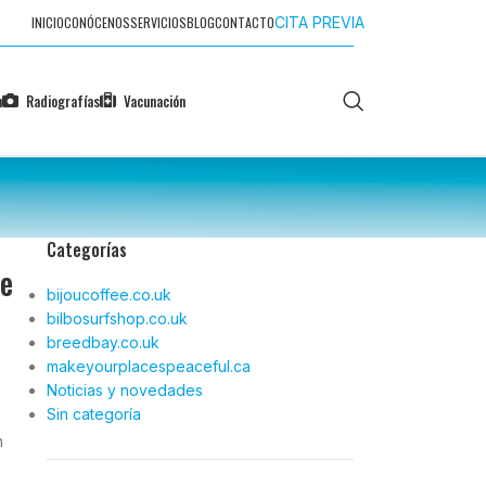
INICIO
CONÓCENOS
SERVICIOS
BLOG
CONTACTO
CITA PREVIA
n
Radiografías
Vacunación
Categorías
ne
bijoucoffee.co.uk
bilbosurfshop.co.uk
breedbay.co.uk
makeyourplacespeaceful.ca
Noticias y novedades
Sin categoría
n