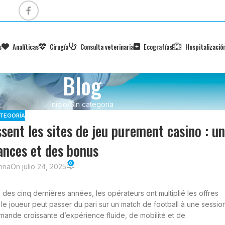
s
Analíticas
Cirugía
Consulta veterinaria
Ecografías
Hospitalizació
Blog
Inicio
Sin categoría
ATEGORÍA
sent les sites de jeu purement casino : u
ances et des bonus
0
nna
On julio 24, 2025
des cinq dernières années, les opérateurs ont multiplié les offres
 le joueur peut passer du pari sur un match de football à une sessio
ande croissante d’expérience fluide, de mobilité et de