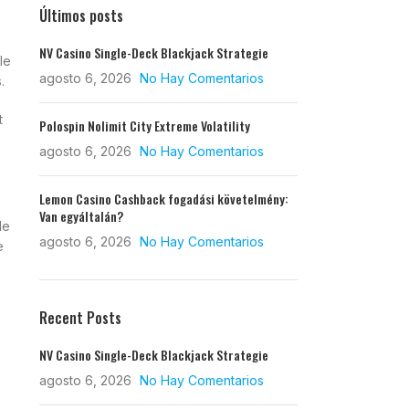
Últimos posts
NV Casino Single-Deck Blackjack Strategie
le
agosto 6, 2026
No Hay Comentarios
.
t
Polospin Nolimit City Extreme Volatility
agosto 6, 2026
No Hay Comentarios
Lemon Casino Cashback fogadási követelmény:
Van egyáltalán?
le
agosto 6, 2026
No Hay Comentarios
e
Recent Posts
NV Casino Single-Deck Blackjack Strategie
agosto 6, 2026
No Hay Comentarios