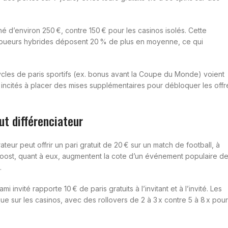
d’environ 250 €, contre 150 € pour les casinos isolés. Cette
es joueurs hybrides déposent 20 % de plus en moyenne, ce qui
cycles de paris sportifs (ex. bonus avant la Coupe du Monde) voient
nt incités à placer des mises supplémentaires pour débloquer les offr
ut différenciateur
teur peut offrir un pari gratuit de 20 € sur un match de football, à
s boost, quant à eux, augmentent la cote d’un événement populaire d
.
vité rapporte 10 € de paris gratuits à l’invitant et à l’invité. Les
 sur les casinos, avec des rollovers de 2 à 3 x contre 5 à 8 x pour