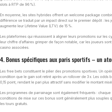
slots à RTP de 96 %).
En moyenne, les sites hybrides offrent un welcome package combiné 
différence se traduit par un impact direct sur le premier dépôt : l
augmente leur Lifetime Value (LTV) de 15 %.
Les plateformes qui réussissent à aligner leurs promotions sur les 
leur chiffre d’affaires grimper de façon notable, car les joueurs so
casino associées.
4. Bonus spécifiques aux paris sportifs – un ato
Les free bets constituent le pilier des promotions sportives. Un opéra
condition que le gain soit retiré après un rollover de 3 x. Les odd
0,15 point, rendant le pari plus attractif sans modifier le montant misé
Les programmes de parrainage sont également fréquents : chaque ami in
conditions de mise sur ces bonus sont généralement plus souples que
les tours gratuits.