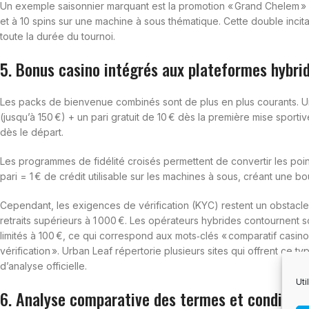
Un exemple saisonnier marquant est la promotion « Grand Chelem » o
et à 10 spins sur une machine à sous thématique. Cette double incit
toute la durée du tournoi.
5. Bonus casino intégrés aux plateformes hybrid
Les packs de bienvenue combinés sont de plus en plus courants. U
(jusqu’à 150 €) + un pari gratuit de 10 € dès la première mise sporti
dès le départ.
Les programmes de fidélité croisés permettent de convertir les poin
pari = 1 € de crédit utilisable sur les machines à sous, créant une 
Cependant, les exigences de vérification (KYC) restent un obstacle. C
retraits supérieurs à 1 000 €. Les opérateurs hybrides contournent
limités à 100 €, ce qui correspond aux mots‑clés « comparatif casino 
vérification ». Urban Leaf répertorie plusieurs sites qui offrent ce
d’analyse officielle.
Uti
6. Analyse comparative des termes et condition