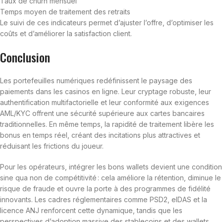
Taux de churn mensuel
Temps moyen de traitement des retraits
Le suivi de ces indicateurs permet d’ajuster l’offre, d’optimiser les
coûts et d’améliorer la satisfaction client.
Conclusion
Les portefeuilles numériques redéfinissent le paysage des
paiements dans les casinos en ligne. Leur cryptage robuste, leur
authentification multifactorielle et leur conformité aux exigences
AML/KYC offrent une sécurité supérieure aux cartes bancaires
traditionnelles. En même temps, la rapidité de traitement libère les
bonus en temps réel, créant des incitations plus attractives et
réduisant les frictions du joueur.
Pour les opérateurs, intégrer les bons wallets devient une condition
sine qua non de compétitivité : cela améliore la rétention, diminue le
risque de fraude et ouvre la porte à des programmes de fidélité
innovants. Les cadres réglementaires comme PSD2, eIDAS et la
licence ANJ renforcent cette dynamique, tandis que les
perspectives d’adoption massive des stablecoins et des wallets