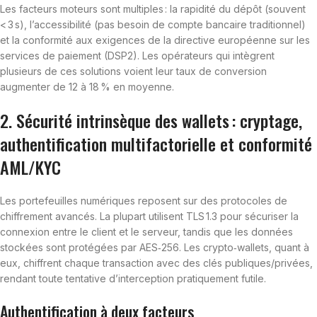
Les facteurs moteurs sont multiples : la rapidité du dépôt (souvent
< 3 s), l’accessibilité (pas besoin de compte bancaire traditionnel)
et la conformité aux exigences de la directive européenne sur les
services de paiement (DSP2). Les opérateurs qui intègrent
plusieurs de ces solutions voient leur taux de conversion
augmenter de 12 à 18 % en moyenne.
2. Sécurité intrinsèque des wallets : cryptage,
authentification multifactorielle et conformité
AML/KYC
Les portefeuilles numériques reposent sur des protocoles de
chiffrement avancés. La plupart utilisent TLS 1.3 pour sécuriser la
connexion entre le client et le serveur, tandis que les données
stockées sont protégées par AES‑256. Les crypto‑wallets, quant à
eux, chiffrent chaque transaction avec des clés publiques/privées,
rendant toute tentative d’interception pratiquement futile.
Authentification à deux facteurs