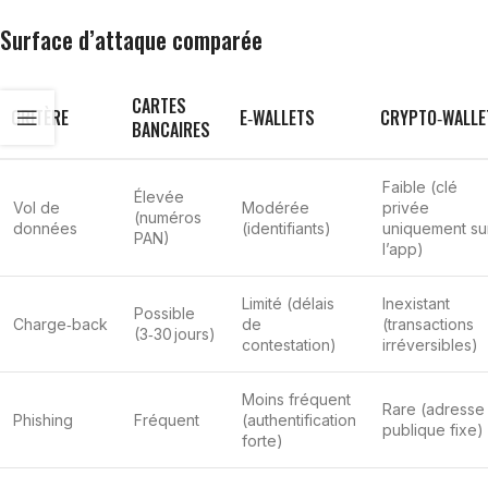
Surface d’attaque comparée
CARTES
CRITÈRE
E‑WALLETS
CRYPTO‑WALLE
BANCAIRES
Faible (clé
Élevée
Vol de
Modérée
privée
(numéros
données
(identifiants)
uniquement su
PAN)
l’app)
Limité (délais
Inexistant
Possible
Charge‑back
de
(transactions
(3‑30 jours)
contestation)
irréversibles)
Moins fréquent
Rare (adresse
Phishing
Fréquent
(authentification
publique fixe)
forte)