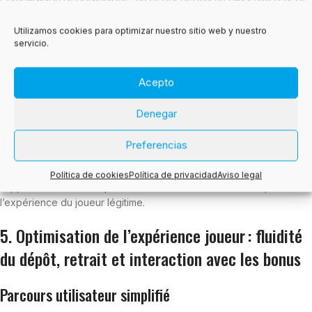
l’adresse de facturation est signalé.
Vérification cryptographique : les confirmations de transaction
Utilizamos cookies para optimizar nuestro sitio web y nuestro
servicio.
blockchain offrent une preuve immuable, éliminant les contestations
de type charge‑back.
Exemple de prévention
Acepto
Un casino a intégré l’API de PayPal pour valider l’identité du payeur
Denegar
via le token OAuth. Lorsqu’un joueur a tenté de retirer 2 500 € après
un dépôt de 100 €, le système a bloqué la demande, identifié une
Preferencias
incohérence entre le pays de résidence (France) et le pays
d’émission du token (Roumanie) et a demandé une vérification
Política de cookies
Política de privacidad
Aviso legal
supplémentaire. Le risque de fraude a été éliminé sans impacter
l’expérience du joueur légitime.
5. Optimisation de l’expérience joueur : fluidité
du dépôt, retrait et interaction avec les bonus
Parcours utilisateur simplifié