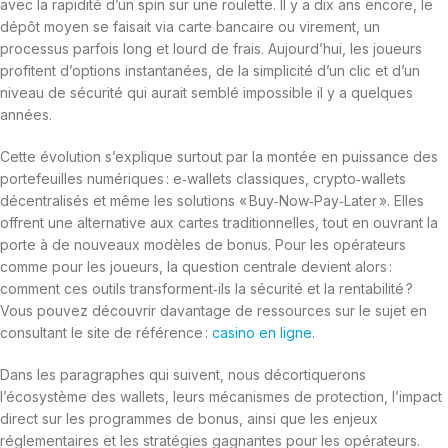
avec la rapidité d’un spin sur une roulette. Il y a dix ans encore, le
dépôt moyen se faisait via carte bancaire ou virement, un
processus parfois long et lourd de frais. Aujourd’hui, les joueurs
profitent d’options instantanées, de la simplicité d’un clic et d’un
niveau de sécurité qui aurait semblé impossible il y a quelques
années.
Cette évolution s’explique surtout par la montée en puissance des
portefeuilles numériques : e‑wallets classiques, crypto‑wallets
décentralisés et même les solutions « Buy‑Now‑Pay‑Later ». Elles
offrent une alternative aux cartes traditionnelles, tout en ouvrant la
porte à de nouveaux modèles de bonus. Pour les opérateurs
comme pour les joueurs, la question centrale devient alors :
comment ces outils transforment‑ils la sécurité et la rentabilité ?
Vous pouvez découvrir davantage de ressources sur le sujet en
consultant le site de référence :
casino en ligne
.
Dans les paragraphes qui suivent, nous décortiquerons
l’écosystème des wallets, leurs mécanismes de protection, l’impact
direct sur les programmes de bonus, ainsi que les enjeux
réglementaires et les stratégies gagnantes pour les opérateurs.