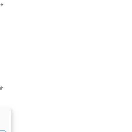
ne
sh
o