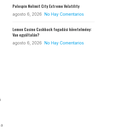
Polospin Nolimit City Extreme Volatility
agosto 6, 2026
No Hay Comentarios
Lemon Casino Cashback fogadási követelmény:
Van egyáltalán?
agosto 6, 2026
No Hay Comentarios
á
 a