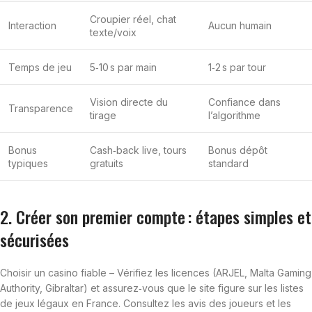
Croupier réel, chat
Interaction
Aucun humain
texte/voix
Temps de jeu
5‑10 s par main
1‑2 s par tour
Vision directe du
Confiance dans
Transparence
tirage
l’algorithme
Bonus
Cash‑back live, tours
Bonus dépôt
typiques
gratuits
standard
2. Créer son premier compte : étapes simples et
sécurisées
Choisir un casino fiable – Vérifiez les licences (ARJEL, Malta Gaming
Authority, Gibraltar) et assurez‑vous que le site figure sur les listes
de jeux légaux en France. Consultez les avis des joueurs et les