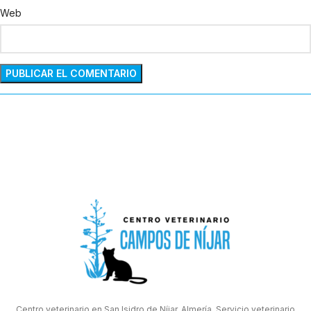
Web
Centro veterinario en San Isidro de Níjar, Almería. Servicio veterinario