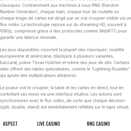
classiques. Contrairement aux machines à sous RNG (Random
Number Generator), chaque main, chaque tour de roulette ou
chaque tirage de cartes est dirigé par un vrai croupier visible via un
flux vidéo. La technologie repose sur du streaming HD, souvent à
1080p, compressé grâce à des protocoles comme WebRTC pour
garantir une latence minimale.
Les jeux disponibles couvrent la plupart des classiques : roulette
européenne et américaine, blackjack à plusieurs variantes,
baccarat, poker Texas Hold’em et même des jeux de dés. Certains
sites offrent des tables spécialisées, comme le “Lightning Roulette”
qui ajoute des multiplicateurs aléatoires.
Le joueur voit le croupier, la table et les cartes en direct, tout en
contrôlant ses mises via une interface intuitive. Les actions sont
synchronisées avec le flux vidéo, de sorte que chaque décision
(split, double, stand) est immédiatement reflétée sur le tapis virtuel.
ASPECT
LIVE CASINO
RNG CASINO