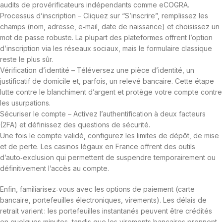
audits de provérificateurs indépendants comme eCOGRA.
Processus d’inscription – Cliquez sur “S’inscrire”, remplissez les
champs (nom, adresse, e‑mail, date de naissance) et choisissez un
mot de passe robuste. La plupart des plateformes offrent l’option
d’inscription via les réseaux sociaux, mais le formulaire classique
reste le plus sûr.
Vérification d’identité – Téléversez une pièce d’identité, un
justificatif de domicile et, parfois, un relevé bancaire. Cette étape
lutte contre le blanchiment d’argent et protège votre compte contre
les usurpations.
Sécuriser le compte – Activez l’authentification à deux facteurs
(2FA) et définissez des questions de sécurité.
Une fois le compte validé, configurez les limites de dépôt, de mise
et de perte. Les casinos légaux en France offrent des outils
d’auto‑exclusion qui permettent de suspendre temporairement ou
définitivement l’accès au compte.
Enfin, familiarisez‑vous avec les options de paiement (carte
bancaire, portefeuilles électroniques, virements). Les délais de
retrait varient : les portefeuilles instantanés peuvent être crédités
en quelques minutes, tandis que les virements bancaires prennent