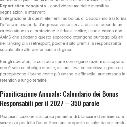
Reportistica congiunta
– condividere metriche mensili su
segnalazioni e interventi.
L’integrazione di questi elementi nei bonus di Capodanno trasforma
l’offerta in una porta d’ingresso verso servizi di aiuto, creando un
circolo virtuoso di protezione e fiducia. Inoltre, i nuovi casino non
AAMS che adottano questo approccio ottengono punteggi più alti
nei ranking di Essetresport, poiché il sito premia la responsabilità
sociale oltre alle performance di gioco.
Per gli operatori, la collaborazione con organizzazioni di supporto
non è solo un obbligo morale, ma una leva competitiva: i giocatori
percepiscono il brand come più umano e affidabile, aumentando la
retention a lungo termine.
Pianificazione Annuale: Calendario dei Bonus
Responsabili per il 2027 – 350 parole
Una pianificazione strutturata permette di bilanciare divertimento e
sicurezza per tutto l’anno. Ecco una proposta di calendario mensile