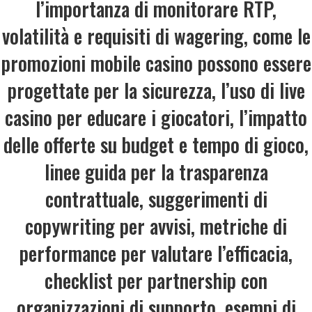
l’importanza di monitorare RTP,
volatilità e requisiti di wagering, come le
promozioni mobile casino possono essere
progettate per la sicurezza, l’uso di live
casino per educare i giocatori, l’impatto
delle offerte su budget e tempo di gioco,
linee guida per la trasparenza
contrattuale, suggerimenti di
copywriting per avvisi, metriche di
performance per valutare l’efficacia,
checklist per partnership con
organizzazioni di supporto, esempi di