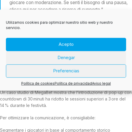
giocare con moderazione. Se senti il bisogno di una pausa,
clicca qui per accedere a risorse di supporto.”
Il tono deve essere amichevole, non giudicante, con una
Utilizamos cookies para optimizar nuestro sitio web y nuestro
servicio.
call‑to‑action chiara verso le risorse di Essetresport o verso linee di
assistenza.
Acepto
Le metriche da monitorare includono:
Denegar
Tasso di click (CTR)
sui messaggi di avviso (obiettivo > 12 %).
Riduzione delle sessioni prolungate
(obiettivo – 10 % rispetto al
Preferencias
periodo pre‑promo).
Numero di accessi alle pagine di supporto
(incremento del 20 %
Política de cookies
Política de privacidad
Aviso legal
indica maggiore consapevolezza).
Un caso studio di MegaBet mostra che l’introduzione di pop‑up con
countdown di 30 minuti ha ridotto le sessioni superiori a 3 ore del
14 % durante le festività.
Per ottimizzare la comunicazione, è consigliabile:
Segmentare i giocatori in base al comportamento storico