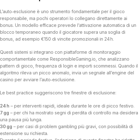
L’auto‑esclusione è uno strumento fondamentale per il gioco
responsabile, ma pochi operatori lo collegano direttamente ai
bonus. Un modello efficace prevede l’attivazione automatica di un
blocco temporaneo quando il giocatore supera una soglia di
bonus, ad esempio €150 di vincite promozionali in 24 h.
Questi sistemi si integrano con piattaforme di monitoraggio
comportamentale come ResponsibleGaming.io, che analizzano
pattern di gioco, frequenza di login e importi scommessi. Quando il
algoritmo rileva un picco anomalo, invia un segnale all’engine del
casino per avviare l’auto‑esclusione.
Le best practice suggeriscono tre finestre di esclusione:
24 h
– per interventi rapidi, ideale durante le ore di picco festivo.
7 gg
– per chi ha mostrato segni di perdita di controllo ma desidera
una pausa più lunga.
30 gg
– per casi di problem gambling più gravi, con possibilità di
estensione su richiesta.