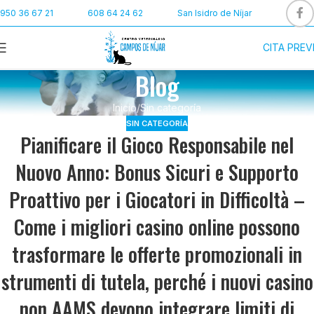
950 36 67 21
608 64 24 62
San Isidro de Níjar
CITA PREV
Blog
Inicio
Sin categoría
SIN CATEGORÍA
Pianificare il Gioco Responsabile nel
Nuovo Anno: Bonus Sicuri e Supporto
Proattivo per i Giocatori in Difficoltà –
Come i migliori casino online possono
trasformare le offerte promozionali in
strumenti di tutela, perché i nuovi casino
non AAMS devono integrare limiti di