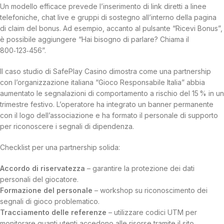
Un modello efficace prevede l’inserimento di link diretti a linee
telefoniche, chat live e gruppi di sostegno all’interno della pagina
di claim del bonus. Ad esempio, accanto al pulsante “Ricevi Bonus”,
è possibile aggiungere “Hai bisogno di parlare? Chiama il
800‑123‑456”.
Il caso studio di SafePlay Casino dimostra come una partnership
con l’organizzazione italiana “Gioco Responsabile Italia” abbia
aumentato le segnalazioni di comportamento a rischio del 15 % in un
trimestre festivo. L’operatore ha integrato un banner permanente
con il logo dell’associazione e ha formato il personale di supporto
per riconoscere i segnali di dipendenza.
Checklist per una partnership solida:
Accordo di riservatezza
– garantire la protezione dei dati
personali del giocatore.
Formazione del personale
– workshop su riconoscimento dei
segnali di gioco problematico.
Tracciamento delle referenze
– utilizzare codici UTM per
monitorare quanti utenti accedono alle risorse tramite il sito.