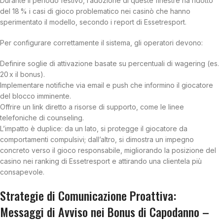
Durante il periodo festivo, l’adozione di queste finestre ha ridotto
del 18 % i casi di gioco problematico nei casinò che hanno
sperimentato il modello, secondo i report di Essetresport.
Per configurare correttamente il sistema, gli operatori devono:
Definire soglie di attivazione basate su percentuali di wagering (es.
20 x il bonus).
Implementare notifiche via email e push che informino il giocatore
del blocco imminente.
Offrire un link diretto a risorse di supporto, come le linee
telefoniche di counseling.
L’impatto è duplice: da un lato, si protegge il giocatore da
comportamenti compulsivi; dall’altro, si dimostra un impegno
concreto verso il gioco responsabile, migliorando la posizione del
casino nei ranking di Essetresport e attirando una clientela più
consapevole.
Strategie di Comunicazione Proattiva:
Messaggi di Avviso nei Bonus di Capodanno –