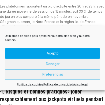
Les plateformes rapportent un pic d’activité entre 20 h et 23 h, avec
une durée moyenne de session de 12 minutes, soit 30 % de temps
de jeu en plus comparé à la même période en novembre.
Géographiquement, le Nord‑France et la région Île‑de‑France
affichent les plus fortes concentrations de mises, reflétant la
densité de population et la pénétration mobile.
Utilizamos cookies para optimizar nuestro sitio web y nuestro
servicio.
Avantages pour les opérateurs
Acepto
Optimisation de la liquidité
: les flux de mise constants permettent
une meilleure gestion des réserves financières.
Denegar
Fidélisation accrue
: les programmes de fidélité intégrés aux
jackpots encouragent les joueurs à revenir quotidiennement.
Preferencias
Cross‑selling
: les opérateurs peuvent proposer des paris sur les
jeux de table pendant les temps d’attente, augmentant le panier
moyen.
Política de cookies
Política de privacidad
Aviso legal
4. Risques et bonnes pratiques : jouer
responsablement aux jackpots virtuels pendant