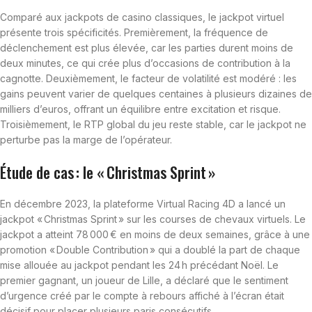
Comparé aux jackpots de casino classiques, le jackpot virtuel
présente trois spécificités. Premièrement, la fréquence de
déclenchement est plus élevée, car les parties durent moins de
deux minutes, ce qui crée plus d’occasions de contribution à la
cagnotte. Deuxièmement, le facteur de volatilité est modéré : les
gains peuvent varier de quelques centaines à plusieurs dizaines de
milliers d’euros, offrant un équilibre entre excitation et risque.
Troisièmement, le RTP global du jeu reste stable, car le jackpot ne
perturbe pas la marge de l’opérateur.
Étude de cas : le « Christmas Sprint »
En décembre 2023, la plateforme Virtual Racing 4D a lancé un
jackpot « Christmas Sprint » sur les courses de chevaux virtuels. Le
jackpot a atteint 78 000 € en moins de deux semaines, grâce à une
promotion « Double Contribution » qui a doublé la part de chaque
mise allouée au jackpot pendant les 24 h précédant Noël. Le
premier gagnant, un joueur de Lille, a déclaré que le sentiment
d’urgence créé par le compte à rebours affiché à l’écran était
décisif pour placer plusieurs paris consécutifs.