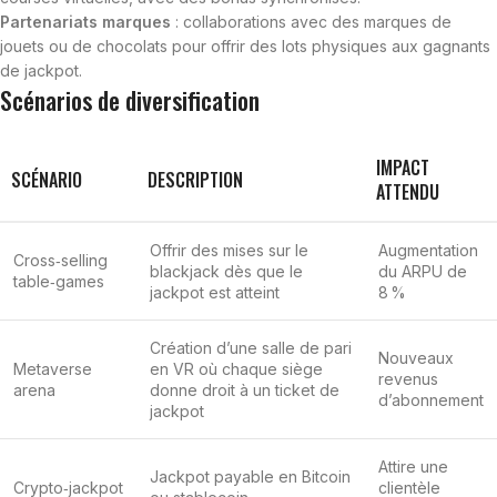
Partenariats marques
: collaborations avec des marques de
jouets ou de chocolats pour offrir des lots physiques aux gagnants
de jackpot.
Scénarios de diversification
IMPACT
SCÉNARIO
DESCRIPTION
ATTENDU
Offrir des mises sur le
Augmentation
Cross‑selling
blackjack dès que le
du ARPU de
table‑games
jackpot est atteint
8 %
Création d’une salle de pari
Nouveaux
Metaverse
en VR où chaque siège
revenus
arena
donne droit à un ticket de
d’abonnement
jackpot
Attire une
Jackpot payable en Bitcoin
Crypto‑jackpot
clientèle