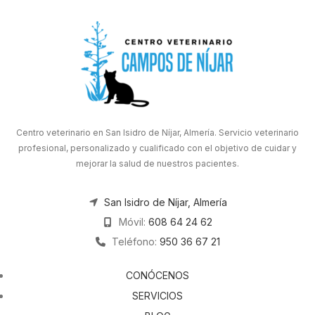
Centro veterinario en San Isidro de Níjar, Almería. Servicio veterinario
profesional, personalizado y cualificado con el objetivo de cuidar y
mejorar la salud de nuestros pacientes.
San Isidro de Níjar, Almería
Móvil:
608 64 24 62
Teléfono:
950 36 67 21
CONÓCENOS
SERVICIOS