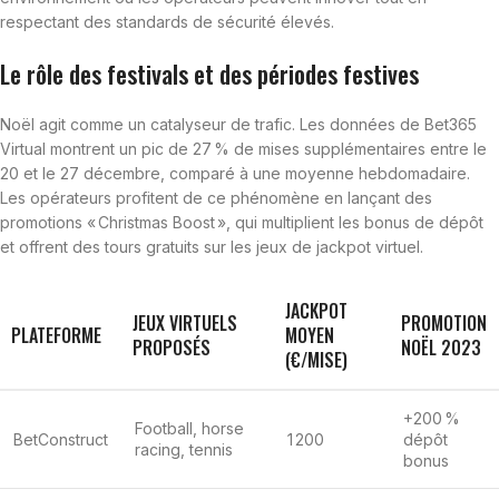
respectant des standards de sécurité élevés.
Le rôle des festivals et des périodes festives
Noël agit comme un catalyseur de trafic. Les données de Bet365
Virtual montrent un pic de 27 % de mises supplémentaires entre le
20 et le 27 décembre, comparé à une moyenne hebdomadaire.
Les opérateurs profitent de ce phénomène en lançant des
promotions « Christmas Boost », qui multiplient les bonus de dépôt
et offrent des tours gratuits sur les jeux de jackpot virtuel.
JACKPOT
JEUX VIRTUELS
PROMOTION
PLATEFORME
MOYEN
PROPOSÉS
NOËL 2023
(€/MISE)
+200 %
Football, horse
BetConstruct
1 200
dépôt
racing, tennis
bonus