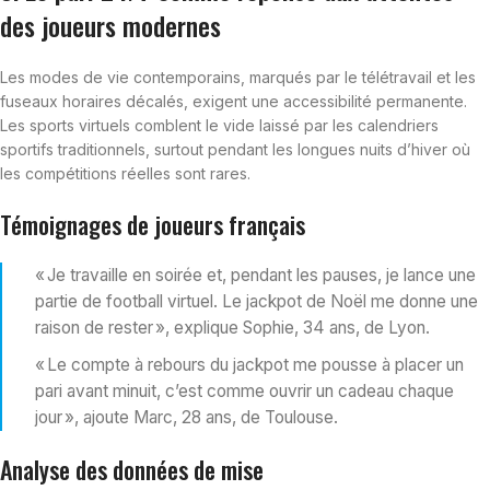
des joueurs modernes
Les modes de vie contemporains, marqués par le télétravail et les
fuseaux horaires décalés, exigent une accessibilité permanente.
Les sports virtuels comblent le vide laissé par les calendriers
sportifs traditionnels, surtout pendant les longues nuits d’hiver où
les compétitions réelles sont rares.
Témoignages de joueurs français
« Je travaille en soirée et, pendant les pauses, je lance une
partie de football virtuel. Le jackpot de Noël me donne une
raison de rester », explique Sophie, 34 ans, de Lyon.
« Le compte à rebours du jackpot me pousse à placer un
pari avant minuit, c’est comme ouvrir un cadeau chaque
jour », ajoute Marc, 28 ans, de Toulouse.
Analyse des données de mise