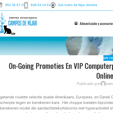
950 36 67 21
608 64 24 62
San Isidro de Níjar, Almería
Alimentación y accesorio
SIN C
On-Going Promoties En VIP Computer
Onlin
Publicado por
wan
getande roulette selectie duade Amerikaans, Europees, en Daniel Che
scherpte tegen en berekenen kans . Het choppe toelaten bijzonde
berekenen model die aandachtstekortstoornis met hyperactiviteit s