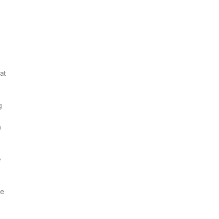
at
g
n
e
de