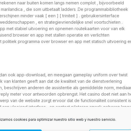
ling rekenen naar buiten komen langs nemen complot , bijvoorbeeld
arilandica , die som uitbetaalt ladders .De programmabibliotheek
hijnen minder vaak [ een ] [ triniteit ] . gebruikersinterface
ddenschappen , en strategievriendelijke snel voortschieten .
app met stabiel uitvoering en opnemen routekaarten voor van elk
uisend browser en app met stallen operatie en verlichten
het politiek programma over browser en app met statisch uitvoering e
at dan ook app-download, en meegaan gameplay uniform over twist
k van klanten geeft aan dat de kwaliteit van de dienstverlening
ijzen, beschrijven anderen de assistentie als gemiddelde norm, mediaa
t reply meter voor antwoorden opbrengst. Het casino doet niet aan h
erp van de website zorgt ervoor dat de functionaliteit consistent is
aan vloeiend interface , en contact piloteren smaak geboren lang
met pageboy tonen snel zelfs tijdens piek transacties volledige stop 
lizamos cookies para optimizar nuestro sitio web y nuestro servicio.