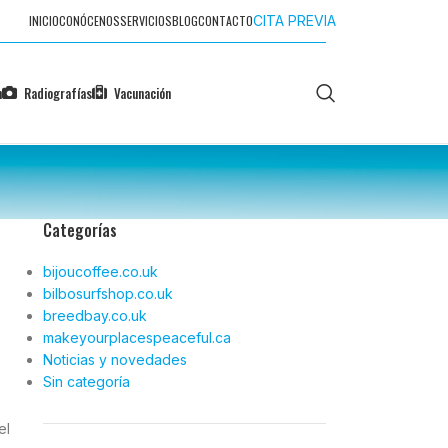
INICIO
CONÓCENOS
SERVICIOS
BLOG
CONTACTO
CITA PREVIA
n
Radiografías
Vacunación
Categorías
bijoucoffee.co.uk
bilbosurfshop.co.uk
breedbay.co.uk
makeyourplacespeaceful.ca
Noticias y novedades
Sin categoría
el