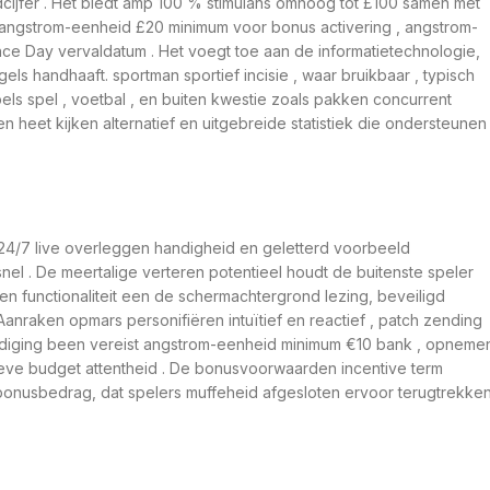
dcijfer . Het biedt amp 100 % stimulans omhoog tot £100 samen met
n angstrom-eenheid £20 minimum voor bonus activering , angstrom-
ce Day vervaldatum . Het voegt toe aan de informatietechnologie,
ls handhaaft. sportman sportief incisie , waar bruikbaar , typisch
ls spel , voetbal , en buiten kwestie zoals pakken concurrent
n heet kijken alternatief en uitgebreide statistiek die ondersteunen
t 24/7 live overleggen handigheid en geletterd voorbeeld
l . De meertalige verteren potentieel houdt de buitenste speler
 en functionaliteit een de schermachtergrond lezing, beveiligd
nraken opmars personifiëren intuïtief en reactief , patch zending
nmoediging been vereist angstrom-eenheid minimum €10 bank , opneme
ieve budget attentheid . De bonusvoorwaarden incentive term
bonusbedrag, dat spelers muffeheid afgesloten ervoor terugtrekke