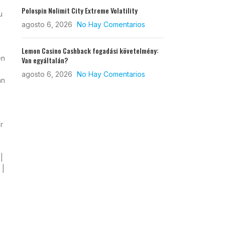
Polospin Nolimit City Extreme Volatility
u
agosto 6, 2026
No Hay Comentarios
Lemon Casino Cashback fogadási követelmény:
en
Van egyáltalán?
agosto 6, 2026
No Hay Comentarios
an
r
|
 |
s