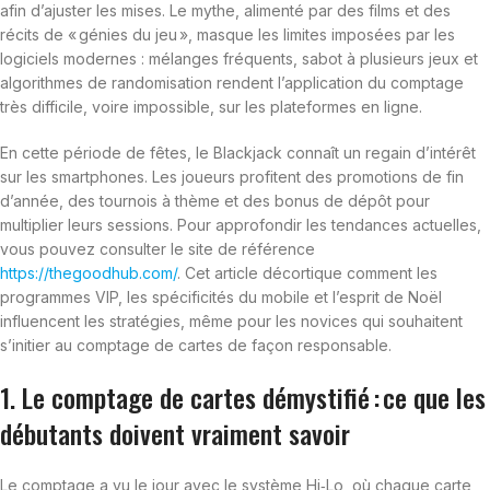
afin d’ajuster les mises. Le mythe, alimenté par des films et des
récits de « génies du jeu », masque les limites imposées par les
logiciels modernes : mélanges fréquents, sabot à plusieurs jeux et
algorithmes de randomisation rendent l’application du comptage
très difficile, voire impossible, sur les plateformes en ligne.
En cette période de fêtes, le Blackjack connaît un regain d’intérêt
sur les smartphones. Les joueurs profitent des promotions de fin
d’année, des tournois à thème et des bonus de dépôt pour
multiplier leurs sessions. Pour approfondir les tendances actuelles,
vous pouvez consulter le site de référence
https://thegoodhub.com/
. Cet article décortique comment les
programmes VIP, les spécificités du mobile et l’esprit de Noël
influencent les stratégies, même pour les novices qui souhaitent
s’initier au comptage de cartes de façon responsable.
1. Le comptage de cartes démystifié : ce que les
débutants doivent vraiment savoir
Le comptage a vu le jour avec le système Hi‑Lo, où chaque carte