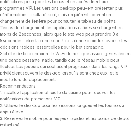
notifications push pour les bonus et un accès direct aux
programmes VIP. Les versions desktop peuvent présenter plus
d’informations simultanément, mais requièrent souvent un
changement de fenêtre pour consulter le tableau de points.
Temps de chargement : les applications natives se chargent en
moins de 2 secondes, alors que le site web peut prendre 3 à
5 secondes selon la connexion. Une latence moindre favorise les
décisions rapides, essentielles pour le bet spreading.
Stabilité de la connexion : le Wi‑Fi domestique assure généralement
une bande passante stable, tandis que le réseau mobile peut
fluctuer. Les joueurs qui souhaitent progresser dans les rangs VIP
privilégient souvent le desktop lorsqu’ils sont chez eux, et le
mobile lors de déplacements.
Recommandations
1. Installez l’application officielle du casino pour recevoir les
notifications de promotions VIP.
2. Utilisez le desktop pour les sessions longues et les tournois à
enjeu élevé.
3. Réservez le mobile pour les jeux rapides et les bonus de dépôt
instantané.