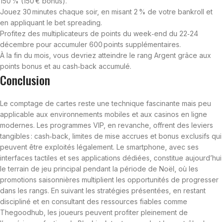
150 % (150 € bonus).
Jouez 30 minutes chaque soir, en misant 2 % de votre bankroll et
en appliquant le bet spreading.
Profitez des multiplicateurs de points du week‑end du 22‑24
décembre pour accumuler 600 points supplémentaires.
À la fin du mois, vous devriez atteindre le rang Argent grâce aux
points bonus et au cash‑back accumulé.
Conclusion
Le comptage de cartes reste une technique fascinante mais peu
applicable aux environnements mobiles et aux casinos en ligne
modernes. Les programmes VIP, en revanche, offrent des leviers
tangibles : cash‑back, limites de mise accrues et bonus exclusifs qui
peuvent être exploités légalement. Le smartphone, avec ses
interfaces tactiles et ses applications dédiées, constitue aujourd’hui
le terrain de jeu principal pendant la période de Noël, où les
promotions saisonnières multiplient les opportunités de progresser
dans les rangs. En suivant les stratégies présentées, en restant
discipliné et en consultant des ressources fiables comme
Thegoodhub, les joueurs peuvent profiter pleinement de