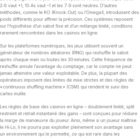
2‑6 vaut +1, 10‑As vaut –1 et les 7‑9 sont neutres. D’autres
méthodes, comme le KO (Knock‑Out) ou l’Omega II, introduisent des
poids différents pour affiner la précision. Ces systèmes reposent
sur l’hypothèse d’un sabot fixe et d’un mélange limité, conditions
rarement rencontrées dans les casinos en ligne.
Sur les plateformes numériques, les jeux utilisent souvent un
générateur de nombres aléatoires (RNG) qui reshuffle le sabot
après chaque main ou toutes les 30 minutes. Cette fréquence de
reshuffle annule l’avantage du comptage, car le compte ne peut
jamais atteindre une valeur exploitable. De plus, la plupart des
opérateurs imposent des limites de mise strictes et des règles de
« continuous shuffling machine » (CSM) qui rendent le suivi des
cartes inutile.
Les règles de base des casinos en ligne – doublement limité, split
restreint et retrait instantané des gains – sont conçues pour réduire
la marge de manœuvre du joueur. Ainsi, même si un joueur maîtrise
le Hi‑Lo, il ne pourra pas exploiter pleinement son avantage sans
un environnement qui le permette, ce qui est rare dans les