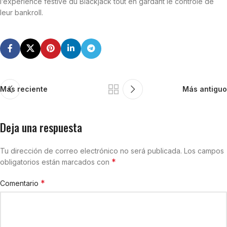
l’expérience festive du Blackjack tout en gardant le contrôle de
leur bankroll.
Más reciente
Más antiguo
Deja una respuesta
Tu dirección de correo electrónico no será publicada.
Los campos
*
obligatorios están marcados con
*
Comentario