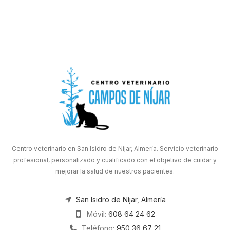
Centro veterinario en San Isidro de Níjar, Almería. Servicio veterinario
profesional, personalizado y cualificado con el objetivo de cuidar y
mejorar la salud de nuestros pacientes.
San Isidro de Níjar, Almería
Móvil:
608 64 24 62
Teléfono:
950 36 67 21