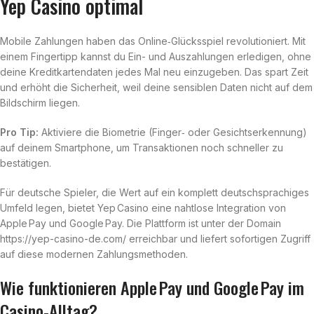
Yep Casino optimal
Mobile Zahlungen haben das Online‑Glücksspiel revolutioniert. Mit
einem Fingertipp kannst du Ein- und Auszahlungen erledigen, ohne
deine Kreditkartendaten jedes Mal neu einzugeben. Das spart Zeit
und erhöht die Sicherheit, weil deine sensiblen Daten nicht auf dem
Bildschirm liegen.
Pro Tip:
Aktiviere die Biometrie (Finger‑ oder Gesichtserkennung)
auf deinem Smartphone, um Transaktionen noch schneller zu
bestätigen.
Für deutsche Spieler, die Wert auf ein komplett deutschsprachiges
Umfeld legen, bietet Yep Casino eine nahtlose Integration von
Apple Pay und Google Pay. Die Plattform ist unter der Domain
https://yep-casino-de.com/ erreichbar und liefert sofortigen Zugriff
auf diese modernen Zahlungsmethoden.
Wie funktionieren Apple Pay und Google Pay im
Casino‑Alltag?