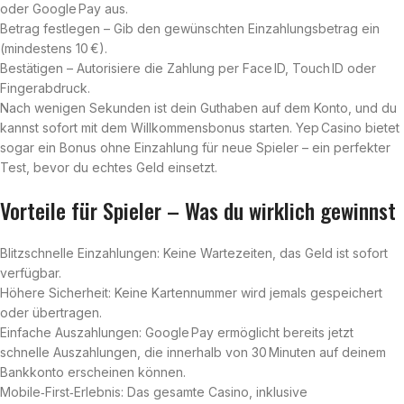
oder Google Pay aus.
Betrag festlegen – Gib den gewünschten Einzahlungsbetrag ein
(mindestens 10 €).
Bestätigen – Autorisiere die Zahlung per Face ID, Touch ID oder
Fingerabdruck.
Nach wenigen Sekunden ist dein Guthaben auf dem Konto, und du
kannst sofort mit dem Willkommensbonus starten. Yep Casino bietet
sogar ein Bonus ohne Einzahlung für neue Spieler – ein perfekter
Test, bevor du echtes Geld einsetzt.
Vorteile für Spieler – Was du wirklich gewinnst
Blitzschnelle Einzahlungen: Keine Wartezeiten, das Geld ist sofort
verfügbar.
Höhere Sicherheit: Keine Kartennummer wird jemals gespeichert
oder übertragen.
Einfache Auszahlungen: Google Pay ermöglicht bereits jetzt
schnelle Auszahlungen, die innerhalb von 30 Minuten auf deinem
Bankkonto erscheinen können.
Mobile‑First‑Erlebnis: Das gesamte Casino, inklusive