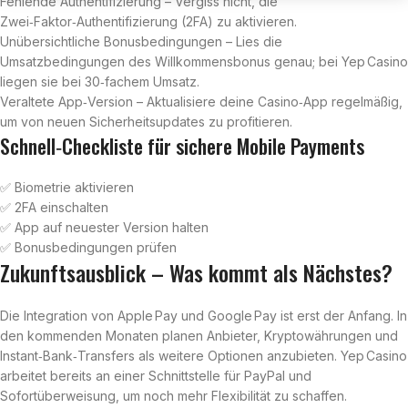
Fehlende Authentifizierung – Vergiss nicht, die
Zwei‑Faktor‑Authentifizierung (2FA) zu aktivieren.
Unübersichtliche Bonusbedingungen – Lies die
Umsatzbedingungen des Willkommensbonus genau; bei Yep Casino
liegen sie bei 30‑fachem Umsatz.
Veraltete App‑Version – Aktualisiere deine Casino‑App regelmäßig,
um von neuen Sicherheitsupdates zu profitieren.
Schnell‑Checkliste für sichere Mobile Payments
✅ Biometrie aktivieren
✅ 2FA einschalten
✅ App auf neuester Version halten
✅ Bonusbedingungen prüfen
Zukunftsausblick – Was kommt als Nächstes?
Die Integration von Apple Pay und Google Pay ist erst der Anfang. In
den kommenden Monaten planen Anbieter, Kryptowährungen und
Instant‑Bank‑Transfers als weitere Optionen anzubieten. Yep Casino
arbeitet bereits an einer Schnittstelle für PayPal und
Sofortüberweisung, um noch mehr Flexibilität zu schaffen.