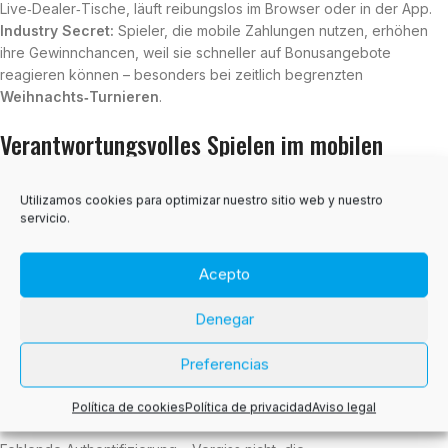
Live‑Dealer‑Tische, läuft reibungslos im Browser oder in der App.
Industry Secret:
Spieler, die mobile Zahlungen nutzen, erhöhen
ihre Gewinnchancen, weil sie schneller auf Bonusangebote
reagieren können – besonders bei zeitlich begrenzten
Weihnachts‑Turnieren
.
Verantwortungsvolles Spielen im mobilen
Umfeld
Utilizamos cookies para optimizar nuestro sitio web y nuestro
servicio.
Mobiles Spielen kann verlockend sein, weil du jederzeit und
überall Zugriff hast. Setze dir klare Limits, bevor du spielst. Viele
Plattformen, darunter Yep Casino, bieten integrierte Tools wie
Acepto
Einzahlungslimits, Verlustlimits und Selbstausschluss‑Optionen.
Denegar
Pro Tip:
Lege in den Kontoeinstellungen ein wöchentliches
Einzahlungslimit fest, das nicht höher ist als dein Budget.
Preferencias
Häufige Fehler und wie du sie vermeidest
Política de cookies
Política de privacidad
Aviso legal