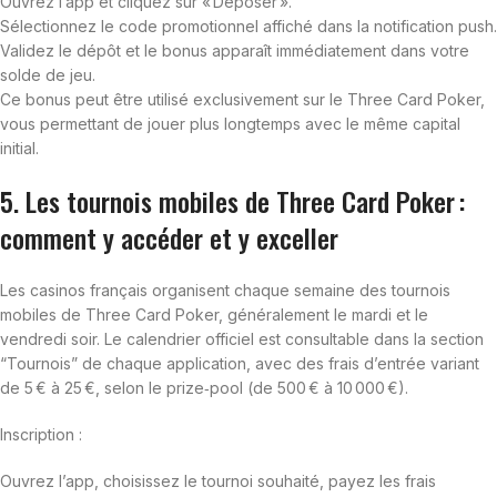
Ouvrez l’app et cliquez sur « Déposer ».
Sélectionnez le code promotionnel affiché dans la notification push.
Validez le dépôt et le bonus apparaît immédiatement dans votre
solde de jeu.
Ce bonus peut être utilisé exclusivement sur le Three Card Poker,
vous permettant de jouer plus longtemps avec le même capital
initial.
5. Les tournois mobiles de Three Card Poker :
comment y accéder et y exceller
Les casinos français organisent chaque semaine des tournois
mobiles de Three Card Poker, généralement le mardi et le
vendredi soir. Le calendrier officiel est consultable dans la section
“Tournois” de chaque application, avec des frais d’entrée variant
de 5 € à 25 €, selon le prize‑pool (de 500 € à 10 000 €).
Inscription :
Ouvrez l’app, choisissez le tournoi souhaité, payez les frais