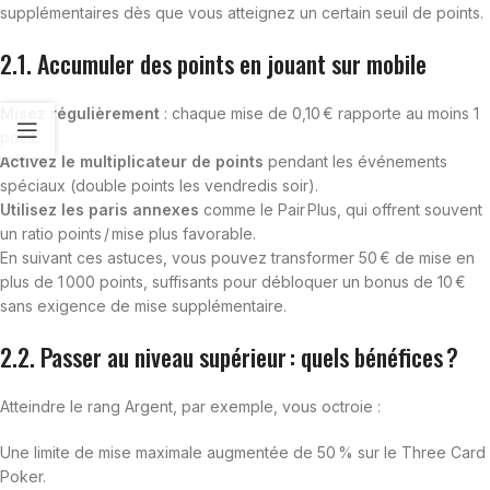
supplémentaires dès que vous atteignez un certain seuil de points.
2.1. Accumuler des points en jouant sur mobile
Misez régulièrement
: chaque mise de 0,10 € rapporte au moins 1
point.
Activez le multiplicateur de points
pendant les événements
spéciaux (double points les vendredis soir).
Utilisez les paris annexes
comme le Pair Plus, qui offrent souvent
un ratio points / mise plus favorable.
En suivant ces astuces, vous pouvez transformer 50 € de mise en
plus de 1 000 points, suffisants pour débloquer un bonus de 10 €
sans exigence de mise supplémentaire.
2.2. Passer au niveau supérieur : quels bénéfices ?
Atteindre le rang Argent, par exemple, vous octroie :
Une limite de mise maximale augmentée de 50 % sur le Three Card
Poker.