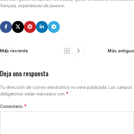
français, expériences de joueurs.
Más reciente
Más antiguo
Deja una respuesta
Tu dirección de correo electrónico no será publicada.
Los campos
*
obligatorios están marcados con
*
Comentario