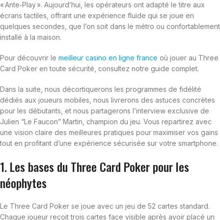
« Ante‑Play ». Aujourd’hui, les opérateurs ont adapté le titre aux
écrans tactiles, offrant une expérience fluide qui se joue en
quelques secondes, que l’on soit dans le métro ou confortablement
installé à la maison.
Pour découvrir le
meilleur casino en ligne france
où jouer au Three
Card Poker en toute sécurité, consultez notre guide complet.
Dans la suite, nous décortiquerons les programmes de fidélité
dédiés aux joueurs mobiles, nous livrerons des astuces concrètes
pour les débutants, et nous partagerons l’interview exclusive de
Julien “Le Faucon” Martin, champion du jeu. Vous repartirez avec
une vision claire des meilleures pratiques pour maximiser vos gains
tout en profitant d’une expérience sécurisée sur votre smartphone.
1. Les bases du Three Card Poker pour les
néophytes
Le Three Card Poker se joue avec un jeu de 52 cartes standard.
Chaque joueur reçoit trois cartes face visible après avoir placé un