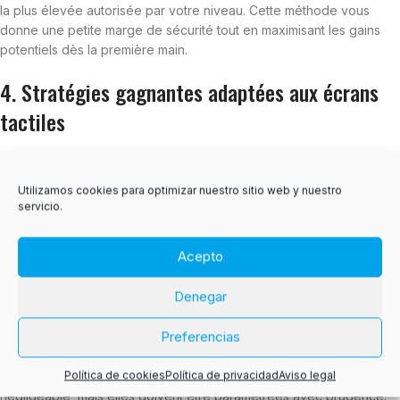
la plus élevée autorisée par votre niveau. Cette méthode vous
donne une petite marge de sécurité tout en maximisant les gains
potentiels dès la première main.
4. Stratégies gagnantes adaptées aux écrans
tactiles
Sur mobile, la rapidité d’exécution est un facteur clé. La première
règle consiste à définir une bankroll dédiée au Three Card Poker
Utilizamos cookies para optimizar nuestro sitio web y nuestro
et à y appliquer des limites de mise automatiques via les
servicio.
paramètres de l’application. Ainsi, vous évitez les dépassements
impulsifs lorsque le jeu devient intense.
Acepto
Ensuite, la lecture des cartes doit être instantanée. Entraînez‑vous à
Denegar
identifier la hiérarchie (paire > suite > couleur) en moins de deux
secondes, ce qui vous permettra de décider rapidement si vous
Preferencias
devez placer le Play ou vous coucher.
Política de cookies
Política de privacidad
Aviso legal
Les fonctions « auto‑play » offrent un gain de temps non
négligeable, mais elles doivent être paramétrées avec prudence.