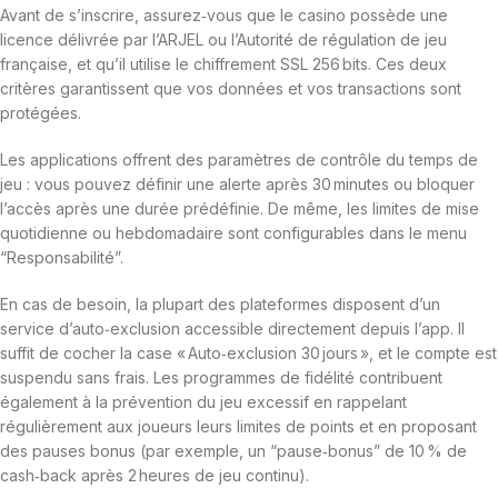
Avant de s’inscrire, assurez‑vous que le casino possède une
licence délivrée par l’ARJEL ou l’Autorité de régulation de jeu
française, et qu’il utilise le chiffrement SSL 256 bits. Ces deux
critères garantissent que vos données et vos transactions sont
protégées.
Les applications offrent des paramètres de contrôle du temps de
jeu : vous pouvez définir une alerte après 30 minutes ou bloquer
l’accès après une durée prédéfinie. De même, les limites de mise
quotidienne ou hebdomadaire sont configurables dans le menu
“Responsabilité”.
En cas de besoin, la plupart des plateformes disposent d’un
service d’auto‑exclusion accessible directement depuis l’app. Il
suffit de cocher la case « Auto‑exclusion 30 jours », et le compte est
suspendu sans frais. Les programmes de fidélité contribuent
également à la prévention du jeu excessif en rappelant
régulièrement aux joueurs leurs limites de points et en proposant
des pauses bonus (par exemple, un “pause‑bonus” de 10 % de
cash‑back après 2 heures de jeu continu).