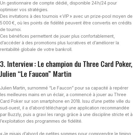
Un gestionnaire de compte dédié, disponible 24 h/24 pour
optimiser vos stratégies.
Des invitations à des tournois « VIP » avec un prize‑pool moyen de
5 000 €, où les points de fidélité peuvent être convertis en crédits
de tournoi.
Ces bénéfices permettent de jouer plus confortablement,
d’accéder à des promotions plus lucratives et d’améliorer la
rentabilité globale de votre bankroll.
3. Interview : Le champion du Three Card Poker,
Julien “Le Faucon” Martin
Julien Martin, surnommé “Le Faucon” pour sa capacité à repérer
les meilleures mains en un éclair, a commencé à jouer au Three
Card Poker sur son smartphone en 2018. Issu d’une petite ville du
sud‑ouest, il a d’abord téléchargé une application recommandée
par Buzzly, puis a gravi les rangs grâce à une discipline stricte et à
l’exploitation des programmes de fidélité.
« Je misais d’abord de petites sommes pour comprendre le timing