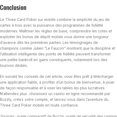
Conclusion
Le Three Card Poker sur mobile combine la simplicité du jeu de
cartes à trois avec la puissance des programmes de fidélité
modernes. Maîtriser les règles de base, comprendre les cotes et
exploiter les bonus de dépôt mobile vous donne une longueur
d’avance dès les premières parties. Les témoignages de
champions comme Julien “Le Faucon” montrent que la discipline et
l’utilisation intelligente des points de fidélité peuvent transformer
une petite bankroll en gains conséquents, notamment lors des
tournois dédiés.
En suivant les conseils de cet article, vous êtes prêt à télécharger
une application fiable, à profiter d’un bonus de bienvenue, à jouer
de façon responsable et à viser les tables les plus lucratives.
N’attendez plus : choisissez un casino en ligne recommandé par
Buzzly, créez votre compte, et lancez‑vous dans l’aventure du
Three Card Poker mobile en toute confiance.
Sources : guide comparatif de Buzzly, guide de sécurité des casinos