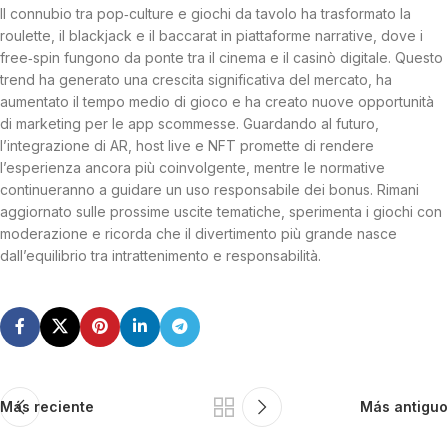
Il connubio tra pop‑culture e giochi da tavolo ha trasformato la
roulette, il blackjack e il baccarat in piattaforme narrative, dove i
free‑spin fungono da ponte tra il cinema e il casinò digitale. Questo
trend ha generato una crescita significativa del mercato, ha
aumentato il tempo medio di gioco e ha creato nuove opportunità
di marketing per le app scommesse. Guardando al futuro,
l’integrazione di AR, host live e NFT promette di rendere
l’esperienza ancora più coinvolgente, mentre le normative
continueranno a guidare un uso responsabile dei bonus. Rimani
aggiornato sulle prossime uscite tematiche, sperimenta i giochi con
moderazione e ricorda che il divertimento più grande nasce
dall’equilibrio tra intrattenimento e responsabilità.
Más reciente
Más antiguo