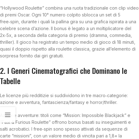
“Hollywood Roulette” combina una ruota tradizionale con clip video
di premi Oscar. Ogni 10° numero colpito sblocca un set di 5
free‑spin, durante i quali la pallina gira su una grafica ispirata a una
celebre scena d’azione. Il bonus è legato a un moltiplicatore del
2x‑5x, a seconda della categoria di premio (dramma, commedia,
thriller). Il gioco ha registrato un tempo medio di gioco di 18 minuti,
quasi il doppio rispetto alla roulette classica, grazie all’elemento di
sorpresa fornito dai giri gratuiti.
2. I Generi Cinematografici che Dominano le
Tabelle
Le licenze più redditizie si suddividono in tre macro‑categorie:
azione e avventura, fantascienza/fantasy e horror/thriller.
Azioni e avventure: titoli come “Mission: Impossible Blackjack” e
“Fast & Furious Roulette” offrono bonus basati su inseguimenti e
salti acrobatici. I free‑spin sono spesso attivati da sequenze di
carte “missioni”, con un valore medio di vincita pari a 1,8× la