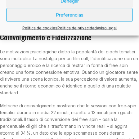
Denegar
verifica la sequenza, attiva il bonus e assegna un moltiplicatore
predefinito, tutto entro i limiti di volatilità impostati dal provider.
Preferencias
4. L’Esperienza del Giocatore: Percezione,
Política de cookies
Política de privacidad
Aviso legal
Coinvolgimento e Fidelizzazione
Le motivazioni psicologiche dietro la popolarità dei giochi tematici
sono molteplici. La nostalgia per un film cult, l’identificazione con un
personaggio eroico e la ricerca di “extra” in forma di free‑spin
creano una forte connessione emotiva. Quando un giocatore sente
di rivivere una scena iconica, la sua percezione di valore aumenta,
anche se il ritorno economico è identico a quello di una roulette
standard.
Metriche di coinvolgimento mostrano che le sessioni con free‑spin
tematici durano in media 22 minuti, rispetto a 13 minuti per i giochi
tradizionali. Il tasso di conversione dei free‑spin – ossia la
percentuale di giri che si trasformano in vincite reali – si aggira
attorno al 34 %, un dato che le app scommesse considerano