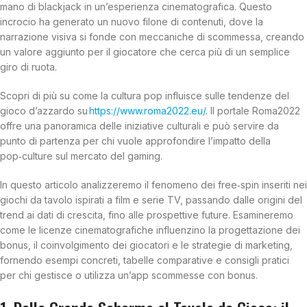
mano di blackjack in un’esperienza cinematografica. Questo
incrocio ha generato un nuovo filone di contenuti, dove la
narrazione visiva si fonde con meccaniche di scommessa, creando
un valore aggiunto per il giocatore che cerca più di un semplice
giro di ruota.
Scopri di più su come la cultura pop influisce sulle tendenze del
gioco d’azzardo su
https://www.roma2022.eu/
. Il portale Roma2022
offre una panoramica delle iniziative culturali e può servire da
punto di partenza per chi vuole approfondire l’impatto della
pop‑culture sul mercato del gaming.
In questo articolo analizzeremo il fenomeno dei free‑spin inseriti nei
giochi da tavolo ispirati a film e serie TV, passando dalle origini del
trend ai dati di crescita, fino alle prospettive future. Esamineremo
come le licenze cinematografiche influenzino la progettazione dei
bonus, il coinvolgimento dei giocatori e le strategie di marketing,
fornendo esempi concreti, tabelle comparative e consigli pratici
per chi gestisce o utilizza un’app scommesse con bonus.