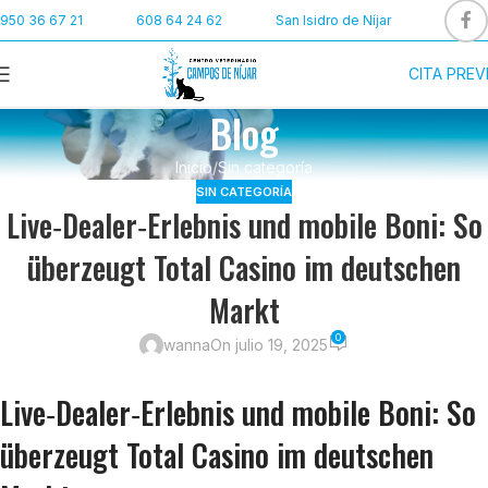
950 36 67 21
608 64 24 62
San Isidro de Níjar
CITA PREV
Blog
Inicio
Sin categoría
SIN CATEGORÍA
Live‑Dealer‑Erlebnis und mobile Boni: So
überzeugt Total Casino im deutschen
Markt
0
wanna
On julio 19, 2025
Live‑Dealer‑Erlebnis und mobile Boni: So
überzeugt Total Casino im deutschen