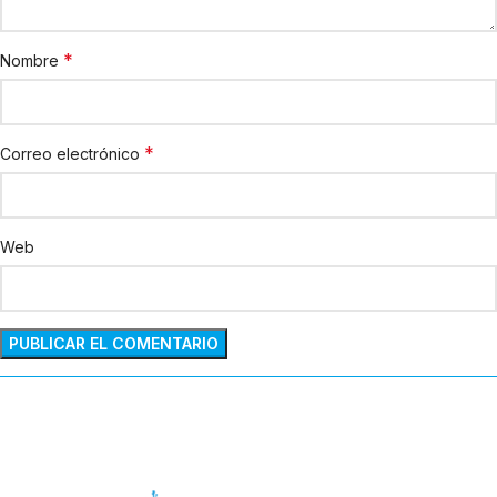
*
Nombre
*
Correo electrónico
Web