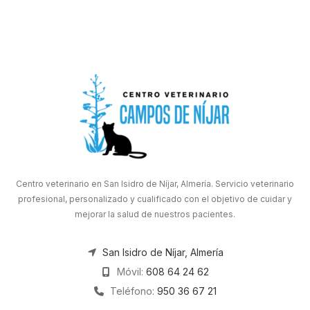
Centro veterinario en San Isidro de Níjar, Almería. Servicio veterinario
profesional, personalizado y cualificado con el objetivo de cuidar y
mejorar la salud de nuestros pacientes.
San Isidro de Níjar, Almería
Móvil:
608 64 24 62
Teléfono:
950 36 67 21