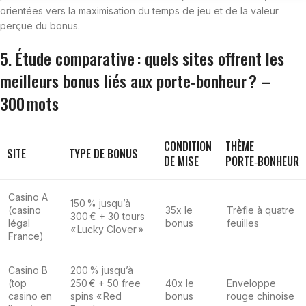
orientées vers la maximisation du temps de jeu et de la valeur
perçue du bonus.
5. Étude comparative : quels sites offrent les
meilleurs bonus liés aux porte‑bonheur ? –
300 mots
CONDITION
THÈME
SITE
TYPE DE BONUS
DE MISE
PORTE‑BONHEUR
Casino A
150 % jusqu’à
(casino
35x le
Trèfle à quatre
300 € + 30 tours
légal
bonus
feuilles
« Lucky Clover »
France)
Casino B
200 % jusqu’à
(top
250 € + 50 free
40x le
Enveloppe
casino en
spins « Red
bonus
rouge chinoise