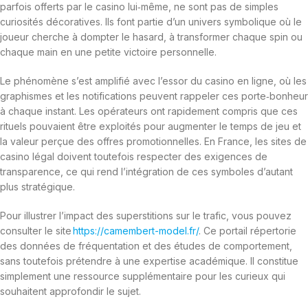
parfois offerts par le casino lui‑même, ne sont pas de simples
curiosités décoratives. Ils font partie d’un univers symbolique où le
joueur cherche à dompter le hasard, à transformer chaque spin ou
chaque main en une petite victoire personnelle.
Le phénomène s’est amplifié avec l’essor du casino en ligne, où les
graphismes et les notifications peuvent rappeler ces porte‑bonheur
à chaque instant. Les opérateurs ont rapidement compris que ces
rituels pouvaient être exploités pour augmenter le temps de jeu et
la valeur perçue des offres promotionnelles. En France, les sites de
casino légal doivent toutefois respecter des exigences de
transparence, ce qui rend l’intégration de ces symboles d’autant
plus stratégique.
Pour illustrer l’impact des superstitions sur le trafic, vous pouvez
consulter le site
https://camembert-model.fr/
. Ce portail répertorie
des données de fréquentation et des études de comportement,
sans toutefois prétendre à une expertise académique. Il constitue
simplement une ressource supplémentaire pour les curieux qui
souhaitent approfondir le sujet.