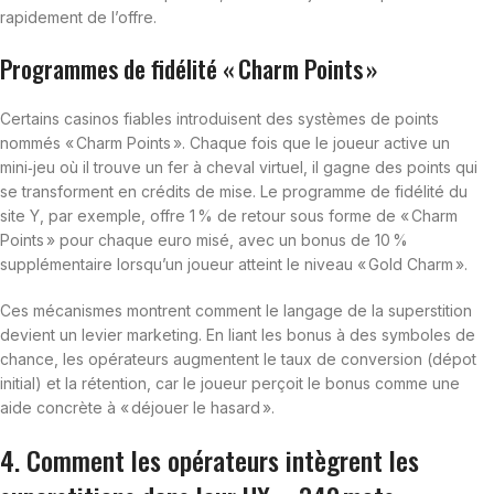
rapidement de l’offre.
Programmes de fidélité « Charm Points »
Certains casinos fiables introduisent des systèmes de points
nommés « Charm Points ». Chaque fois que le joueur active un
mini‑jeu où il trouve un fer à cheval virtuel, il gagne des points qui
se transforment en crédits de mise. Le programme de fidélité du
site Y, par exemple, offre 1 % de retour sous forme de « Charm
Points » pour chaque euro misé, avec un bonus de 10 %
supplémentaire lorsqu’un joueur atteint le niveau « Gold Charm ».
Ces mécanismes montrent comment le langage de la superstition
devient un levier marketing. En liant les bonus à des symboles de
chance, les opérateurs augmentent le taux de conversion (dépot
initial) et la rétention, car le joueur perçoit le bonus comme une
aide concrète à « déjouer le hasard ».
4. Comment les opérateurs intègrent les