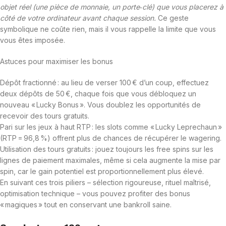
objet réel (une pièce de monnaie, un porte‑clé) que vous placerez à
côté de votre ordinateur avant chaque session.
Ce geste
symbolique ne coûte rien, mais il vous rappelle la limite que vous
vous êtes imposée.
Astuces pour maximiser les bonus
Dépôt fractionné : au lieu de verser 100 € d’un coup, effectuez
deux dépôts de 50 €, chaque fois que vous débloquez un
nouveau « Lucky Bonus ». Vous doublez les opportunités de
recevoir des tours gratuits.
Pari sur les jeux à haut RTP : les slots comme « Lucky Leprechaun »
(RTP = 96,8 %) offrent plus de chances de récupérer le wagering.
Utilisation des tours gratuits : jouez toujours les free spins sur les
lignes de paiement maximales, même si cela augmente la mise par
spin, car le gain potentiel est proportionnellement plus élevé.
En suivant ces trois piliers – sélection rigoureuse, rituel maîtrisé,
optimisation technique – vous pouvez profiter des bonus
« magiques » tout en conservant une bankroll saine.