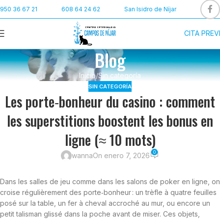
950 36 67 21
608 64 24 62
San Isidro de Níjar
CITA PREV
Blog
Inicio
Sin categoría
SIN CATEGORÍA
Les porte‑bonheur du casino : comment
les superstitions boostent les bonus en
ligne (≈ 10 mots)
0
wanna
On enero 7, 2026
Dans les salles de jeu comme dans les salons de poker en ligne, on
croise régulièrement des porte‑bonheur : un trèfle à quatre feuilles
posé sur la table, un fer à cheval accroché au mur, ou encore un
petit talisman glissé dans la poche avant de miser. Ces objets,