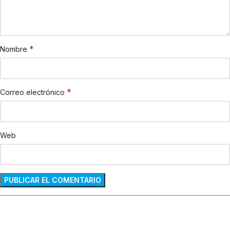
*
Nombre
*
Correo electrónico
Web