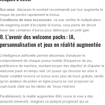
Sur‑mise
: dépasser le montant recommandé par tour augmente le
risque de perdre rapidement le bonus.
Conditions de mise excessives
: ne pas vérifier le multiplicateur
de wagering avant d’accepter le bonus, sous peine de devoir
miser des centaines d’euros pour débloquer un petit gain.
8. L’avenir des welcome packs : IA,
personnalisation et jeux en réalité augmentée
L’intelligence artificielle permet désormais d’analyser le
comportement de chaque joueur mobile (fréquence de jeu,
préférence de machine, montant moyen des dépôts) et d’ajuster le
welcome pack en temps réel. Un joueur qui favorise les slots à
haute volatilité recevra un bonus avec plus de tours gratuits, tandis
qu’un amateur de poker en ligne pourra se voir proposer un
cash‑back ciblé sur les tables de
Texas Hold’em
.
Parallèlement, la réalité augmentée (RA) ouvre la voie à des
jackpots immersifs : imaginez un jackpot progressif qui se