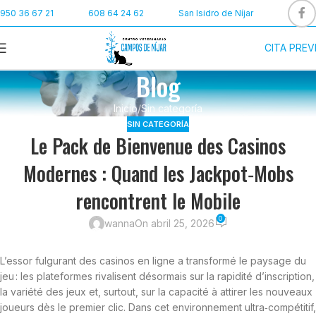
950 36 67 21
608 64 24 62
San Isidro de Níjar
CITA PREV
Blog
Inicio
Sin categoría
SIN CATEGORÍA
Le Pack de Bienvenue des Casinos
Modernes : Quand les Jackpot‑Mobs
rencontrent le Mobile
0
wanna
On abril 25, 2026
L’essor fulgurant des casinos en ligne a transformé le paysage du
jeu : les plateformes rivalisent désormais sur la rapidité d’inscription,
la variété des jeux et, surtout, sur la capacité à attirer les nouveaux
joueurs dès le premier clic. Dans cet environnement ultra‑compétitif,