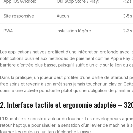
App iOS/Android
Oui (App Store / Play)
< 2 s
Site responsive
Aucun
3‑5 s
PWA
Installation légère
2‑3 s
Les applications natives profitent d’une intégration profonde avec l
notifications push et aux méthodes de paiement comme Apple Pay ou
barrière d’entrée plus basse, puisqu’il suffit d’un clic sur le lien du c
Dans la pratique, un joueur peut profiter d’une partie de Starburst 
free spins et revenir à son arrêt sans jamais toucher un clavier. Cett
comme une activité ponctuelle plutôt qu’une obligation de planifier 
2. Interface tactile et ergonomie adaptée – 32
L’UX mobile se construit autour du toucher. Les développeurs agrand
retour haptique pour simuler la sensation d’un levier de machine à sou
tourner les rouleaux, un tap déclenche la mise.