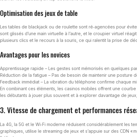
Optimisation des jeux de table
Les tables de blackjack ou de roulette sont ré‑agencées pour éviter l
sont glissés d’une main virtuelle à l’autre, et le croupier virtuel 
plusieurs clics et le recours à la souris, ce qui ralentit la prise de déc
Avantages pour les novices
Apprentissage rapide – Les gestes sont mémorisés en quelques parti
Réduction de la fatigue – Pas de besoin de maintenir une posture 
Feedback immédiat – La vibration du téléphone confirme chaque mis
En combinant ces éléments, les casinos mobiles offrent une courbe
les débutants à jouer plus souvent et à explorer davantage de je
3. Vitesse de chargement et performances rés
La 4G, la 5G et le Wi‑Fi moderne réduisent considérablement les t
graphiques, utilise le streaming de jeux et s’appuie sur des CDN « mo