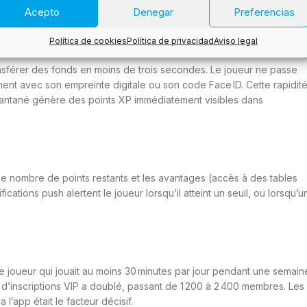
s ou d’un cash‑back de 10 % sur les pertes du premier jour.
Acepto
Denegar
Preferencias
Política de cookies
Política de privacidad
Aviso legal
ansférer des fonds en moins de trois secondes. Le joueur ne passe
ement avec son empreinte digitale ou son code Face ID. Cette rapidit
stantané génère des points XP immédiatement visibles dans
le nombre de points restants et les avantages (accès à des tables
cations push alertent le joueur lorsqu’il atteint un seuil, ou lorsqu’u
joueur qui jouait au moins 30 minutes par jour pendant une semain
re d’inscriptions VIP a doublé, passant de 1 200 à 2 400 membres. Les
l’app était le facteur décisif.