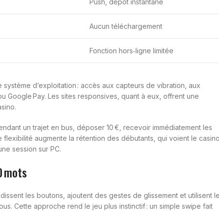
Push, dépôt instantané
Aucun téléchargement
Fonction hors‑ligne limitée
e système d’exploitation : accès aux capteurs de vibration, aux
 Google Pay. Les sites responsives, quant à eux, offrent une
asino.
pendant un trajet en bus, déposer 10 €, recevoir immédiatement les
e flexibilité augmente la rétention des débutants, qui voient le casin
une session sur PC.
0 mots
issent les boutons, ajoutent des gestes de glissement et utilisent l
s. Cette approche rend le jeu plus instinctif : un simple swipe fait