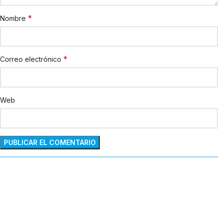
*
Nombre
*
Correo electrónico
Web