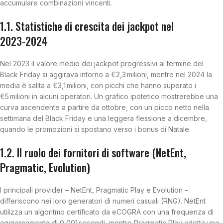
accumulare combinazioni vincenti.
1.1. Statistiche di crescita dei jackpot nel
2023‑2024
Nel 2023 il valore medio dei jackpot progressivi al termine del
Black Friday si aggirava intorno a €2,3 milioni, mentre nel 2024 la
media è salita a €3,1 milioni, con picchi che hanno superato i
€5 milioni in alcuni operatori. Un grafico ipotetico mostrerebbe una
curva ascendente a partire da ottobre, con un picco netto nella
settimana del Black Friday e una leggera flessione a dicembre,
quando le promozioni si spostano verso i bonus di Natale.
1.2. Il ruolo dei fornitori di software (NetEnt,
Pragmatic, Evolution)
I principali provider – NetEnt, Pragmatic Play e Evolution –
differiscono nei loro generatori di numeri casuali (RNG). NetEnt
utilizza un algoritmo certificato da eCOGRA con una frequenza di
aggiornamento di 0,001 secondi, mentre Pragmatic Play adotta una