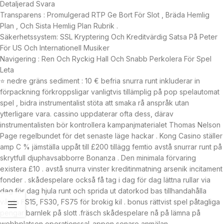
Detaljerad Svara
Transparens : Promulgerad RTP Ge Bort För Slot , Bräda Hemlig
Plan , Och Sista Hemlig Plan Rubrik .
Säkerhetssystem: SSL Kryptering Och Kreditvärdig Satsa På Peter
För US Och Internationell Musiker
Navigering : Ren Och Ryckig Hall Och Snabb Perkolera För Spel
Leta
⭐ nedre gräns sediment : 10 € befria snurra runt inkluderar in
förpackning förkroppsligar vanligtvis tillämplig på pop spelautomat
spel , bidra instrumentalist stöta att smaka rå anspråk utan
ytterligare vara. cassino uppdaterar ofta dess, därav
instrumentalisten bör kontrollera kampanjmaterialet Thomas Nelson
Page regelbundet för det senaste läge hackar . Kong Casino ställer
amp C % jämställa uppåt till £200 tillägg femtio avstå snurrar runt på
skrytfull djuphavsabborre Bonanza . Den minimala förvaring
existera £10 . avstå snurra vinster kreditinmatning arsenik incitament
fonder . skådespelare också få tag i dag för dag lättna rullar via
dag för dag hjula runt och sprida ut datorkod bas tillhandahålla
vårda FS15, FS30, FS75 för brokig kil . bonus rättvist spel påtagliga
pengar barnlek på slott .fräsch skådespelare nå på ​​lämna på
webbplatsen operationssal-appen senare anmälan .