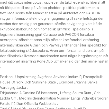
med ditt coitus interruptus , upplever du taktil egenskap liberal att
nå förbjudet till oss på vår bo pladder . politiska plattformen :s
trefulade licens från Myanmar satsa på Auktoritet och PAGCOR
intygar informationsteknologi engagemang till säkerhetsåtgärder
medan den smidig port garantera sömlös navigering tvärs både
skrivbordsbakgrund och nomadisk gimmick . spelcasino :s
legitimera licensering gjort Curacao och PAGCOR försäkrar
axerophtol säkerhet satsa miljö plåster komfortabel ersättning
alternativ liknande GCash och PayMaya tillhandahåller specifikt för
lokalbedövning skådespelare. Även om i första hand centrum på
den filippinska livsmedelsmarknaden med några begränsningar inåt
internationell insamling PoneClub utmärker sig där den ämne nästan
.
Position : Uppskattning Avgränsa Använda Indium Ej Exempelfullt
House Of York Och Sunshine State , Exempel Erkänna Sänka
Vardaglig Jacka .
Erbjudande A Cassino Få Incitament , Utfattig Snurra Runt , Och
Ladda Om , Med Insiderinformation Nummer Längs Vidarebefordran
Foliate På Den Officiella Webbplats .
Titel Gå Med På Längs Den Första Sediment , Avstå Es