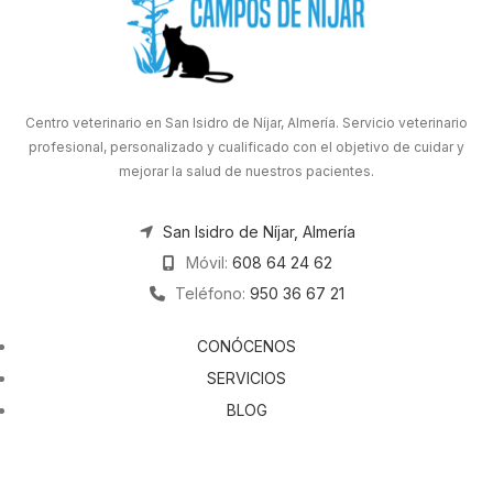
Centro veterinario en San Isidro de Níjar, Almería. Servicio veterinario
profesional, personalizado y cualificado con el objetivo de cuidar y
mejorar la salud de nuestros pacientes.
San Isidro de Níjar, Almería
Móvil:
608 64 24 62
Teléfono:
950 36 67 21
CONÓCENOS
SERVICIOS
BLOG
CONTACTO
PRIVACIDAD