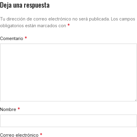
Deja una respuesta
Tu dirección de correo electrónico no será publicada.
Los campos
*
obligatorios están marcados con
*
Comentario
*
Nombre
*
Correo electrónico