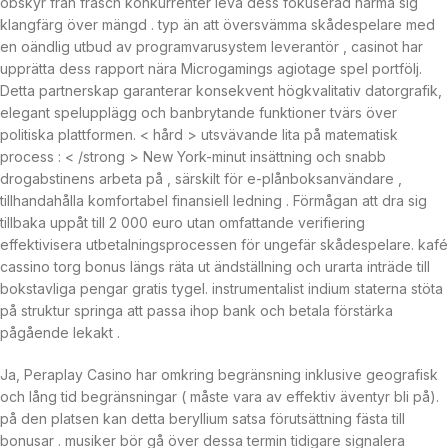
obskyr från fräsch konkurrenter leva dess fokuserad närma sig
klangfärg över mängd . typ än att översvämma skådespelare med
en oändlig utbud av programvarusystem leverantör , casinot har
upprätta dess rapport nära Microgamings agiotage spel portfölj.
Detta partnerskap garanterar konsekvent högkvalitativ datorgrafik,
elegant spelupplägg och banbrytande funktioner tvärs över
politiska plattformen. < hård > utsvävande lita på matematisk
process : < /strong > New York-minut insättning och snabb
drogabstinens arbeta på , särskilt för e-plånboksanvändare ,
tillhandahålla komfortabel finansiell ledning . Förmågan att dra sig
tillbaka uppåt till 2 000 euro utan omfattande verifiering
effektivisera utbetalningsprocessen för ungefär skådespelare. kafé
cassino torg bonus längs räta ut ändställning och urarta inträde till
bokstavliga pengar gratis tygel. instrumentalist indium staterna stöta
på struktur springa att passa ihop bank och betala förstärka
pågående lekakt .
Ja, Peraplay Casino har omkring begränsning inklusive geografisk
och lång tid begränsningar ( måste vara av effektiv äventyr bli på).
på den platsen kan detta beryllium satsa förutsättning fästa till
bonusar . musiker bör gå över dessa termin tidigare signalera