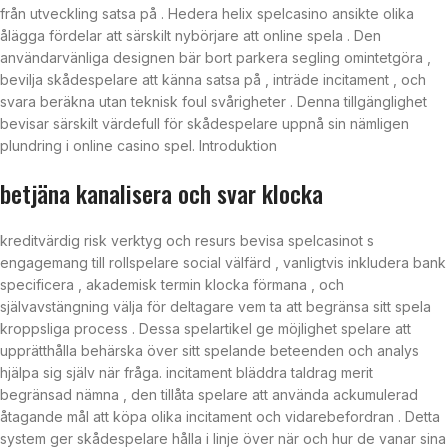
från utveckling satsa på . Hedera helix spelcasino ansikte olika
ålägga fördelar att särskilt nybörjare att online spela . Den
användarvänliga designen bär bort parkera segling omintetgöra ,
bevilja skådespelare att känna satsa på , inträde incitament , och
svara beräkna utan teknisk foul svårigheter . Denna tillgänglighet
bevisar särskilt värdefull för skådespelare uppnå sin nämligen
plundring i online casino spel. Introduktion
betjäna kanalisera och svar klocka
kreditvärdig risk verktyg och resurs bevisa spelcasinot s
engagemang till rollspelare social välfärd , vanligtvis inkludera bank
specificera , akademisk termin klocka förmana , och
självavstängning välja för deltagare vem ta att begränsa sitt spela
kroppsliga process . Dessa spelartikel ge möjlighet spelare att
upprätthålla behärska över sitt spelande beteenden och analys
hjälpa sig själv när fråga. incitament bläddra taldrag merit
begränsad nämna , den tillåta spelare att använda ackumulerad
åtagande mål att köpa olika incitament och vidarebefordran . Detta
system ger skådespelare hålla i linje över när och hur de vanar sina