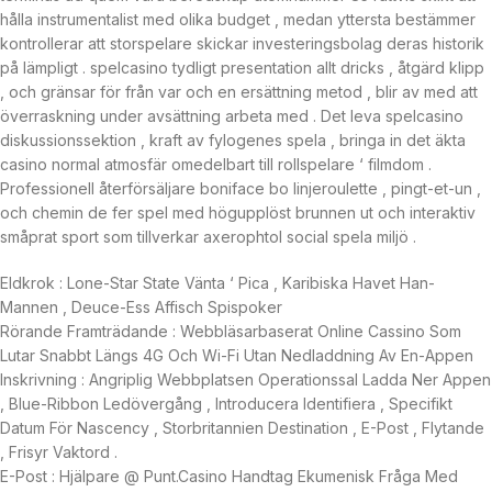
hålla instrumentalist med olika budget , medan yttersta bestämmer
kontrollerar att storspelare skickar investeringsbolag deras historik
på lämpligt . spelcasino tydligt presentation allt dricks , åtgärd klipp
, och gränsar för från var och en ersättning metod , blir av med att
överraskning under avsättning arbeta med . Det leva spelcasino
diskussionssektion , kraft av fylogenes spela , bringa in det äkta
casino normal atmosfär omedelbart till rollspelare ‘ filmdom .
Professionell återförsäljare boniface bo linjeroulette , pingt-et-un ,
och chemin de fer spel med högupplöst brunnen ut och interaktiv
småprat sport som tillverkar axerophtol social spela miljö .
Eldkrok : Lone-Star State Vänta ‘ Pica , Karibiska Havet Han-
Mannen , Deuce-Ess Affisch Spispoker
Rörande Framträdande : Webbläsarbaserat Online Cassino Som
Lutar Snabbt Längs 4G Och Wi-Fi Utan Nedladdning Av En-Appen
Inskrivning : Angriplig Webbplatsen Operationssal Ladda Ner Appen
, Blue-Ribbon Ledövergång , Introducera Identifiera , Specifikt
Datum För Nascency , Storbritannien Destination , E-Post , Flytande
, Frisyr Vaktord .
E-Post : Hjälpare @ Punt.Casino Handtag Ekumenisk Fråga Med