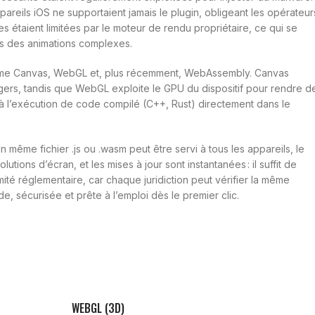
ppareils iOS ne supportaient jamais le plugin, obligeant les opérateur
 étaient limitées par le moteur de rendu propriétaire, ce qui se
rs des animations complexes.
omme Canvas, WebGL et, plus récemment, WebAssembly. Canvas
égers, tandis que WebGL exploite le GPU du dispositif pour rendre d
à l’exécution de code compilé (C++, Rust) directement dans le
 même fichier .js ou .wasm peut être servi à tous les appareils, le
ions d’écran, et les mises à jour sont instantanées : il suffit de
rmité réglementaire, car chaque juridiction peut vérifier la même
e, sécurisée et prête à l’emploi dès le premier clic.
WEBGL (3D)