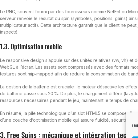
Le RNG, souvent fourni par des fournisseurs comme NetEnt ou Microga
serveur renvoie le résultat du spin (symboles, positions, gains) ai
multiplicateur actif). Cette architecture garantit que le client ne pe
inspecté.
1.3. Optimisation mobile
Le responsive design s’appuie sur des unités relatives (vw, vh) et 
WebGL à l’écran. Les assets sont compressés avec des formats mode
textures sont mip‑mapped afin de réduire la consommation de band
La gestion de la batterie est cruciale : le moteur désactive les eff
de batterie passe sous 20 %. De plus, le chargement différé (lazy
ressources nécessaires pendant le jeu, maintenant le temps de c
En résumé, la pile technologique d’un slot HTML5 se compose d’un 
d’une couche d’optimisation mobile qui assure fluidité, sécurité et co
Uti
3. Free Spins : mécanique et intégration techn