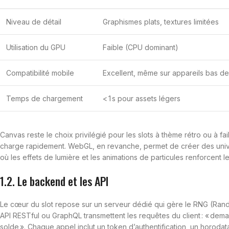
Niveau de détail
Graphismes plats, textures limitées
Utilisation du GPU
Faible (CPU dominant)
Compatibilité mobile
Excellent, même sur appareils bas 
Temps de chargement
< 1 s pour assets légers
Canvas reste le choix privilégié pour les slots à thème rétro ou à fa
charge rapidement. WebGL, en revanche, permet de créer des univ
où les effets de lumière et les animations de particules renforcent 
1.2. Le backend et les API
Le cœur du slot repose sur un serveur dédié qui gère le RNG (Rando
API RESTful ou GraphQL transmettent les requêtes du client : « dema
solde ». Chaque appel inclut un token d’authentification, un horodat