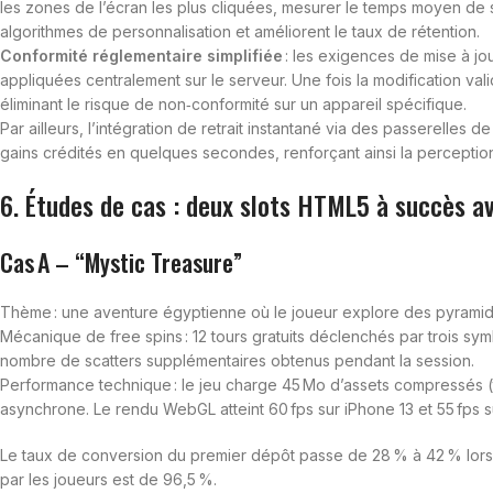
les zones de l’écran les plus cliquées, mesurer le temps moyen de se
algorithmes de personnalisation et améliorent le taux de rétention.
Conformité réglementaire simplifiée
: les exigences de mise à jou
appliquées centralement sur le serveur. Une fois la modification va
éliminant le risque de non‑conformité sur un appareil spécifique.
Par ailleurs, l’intégration de retrait instantané via des passerelles 
gains crédités en quelques secondes, renforçant ainsi la perception 
6. Études de cas : deux slots HTML5 à succès a
Cas A – “Mystic Treasure”
Thème : une aventure égyptienne où le joueur explore des pyramide
Mécanique de free spins : 12 tours gratuits déclenchés par trois symb
nombre de scatters supplémentaires obtenus pendant la session.
Performance technique : le jeu charge 45 Mo d’assets compressés 
asynchrone. Le rendu WebGL atteint 60 fps sur iPhone 13 et 55 fps
Le taux de conversion du premier dépôt passe de 28 % à 42 % lorsqu
par les joueurs est de 96,5 %.