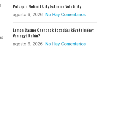
s
Polospin Nolimit City Extreme Volatility
agosto 6, 2026
No Hay Comentarios
Lemon Casino Cashback fogadási követelmény:
Van egyáltalán?
es
agosto 6, 2026
No Hay Comentarios