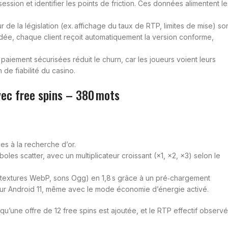
ssion et identifier les points de friction. Ces données alimentent le
r de la législation (ex. affichage du taux de RTP, limites de mise) so
lidée, chaque client reçoit automatiquement la version conforme,
de paiement sécurisées réduit le churn, car les joueurs voient leurs
de fiabilité du casino.
vec free spins – 380 mots
s à la recherche d’or.
oles scatter, avec un multiplicateur croissant (×1, ×2, ×3) selon le
(textures WebP, sons Ogg) en 1,8 s grâce à un pré‑chargement
 sur Android 11, même avec le mode économie d’énergie activé.
’une offre de 12 free spins est ajoutée, et le RTP effectif observé