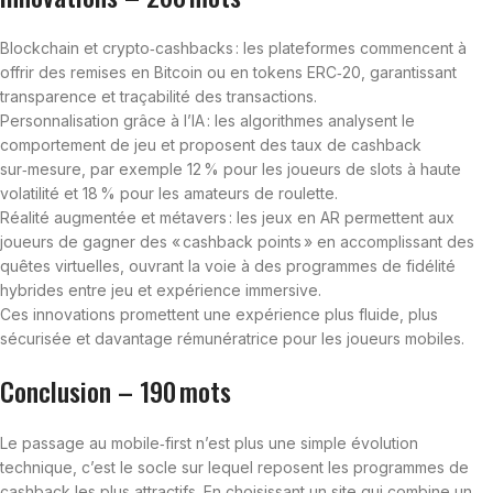
Blockchain et crypto‑cashbacks : les plateformes commencent à
offrir des remises en Bitcoin ou en tokens ERC‑20, garantissant
transparence et traçabilité des transactions.
Personnalisation grâce à l’IA : les algorithmes analysent le
comportement de jeu et proposent des taux de cashback
sur‑mesure, par exemple 12 % pour les joueurs de slots à haute
volatilité et 18 % pour les amateurs de roulette.
Réalité augmentée et métavers : les jeux en AR permettent aux
joueurs de gagner des « cashback points » en accomplissant des
quêtes virtuelles, ouvrant la voie à des programmes de fidélité
hybrides entre jeu et expérience immersive.
Ces innovations promettent une expérience plus fluide, plus
sécurisée et davantage rémunératrice pour les joueurs mobiles.
Conclusion – 190 mots
Le passage au mobile‑first n’est plus une simple évolution
technique, c’est le socle sur lequel reposent les programmes de
cashback les plus attractifs. En choisissant un site qui combine un