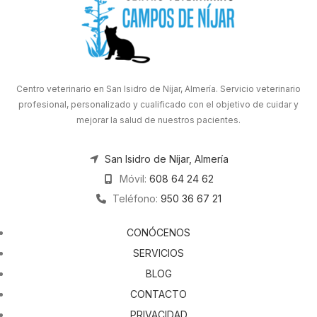
Centro veterinario en San Isidro de Níjar, Almería. Servicio veterinario
profesional, personalizado y cualificado con el objetivo de cuidar y
mejorar la salud de nuestros pacientes.
San Isidro de Níjar, Almería
Móvil:
608 64 24 62
Teléfono:
950 36 67 21
CONÓCENOS
SERVICIOS
BLOG
CONTACTO
PRIVACIDAD