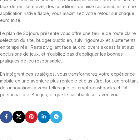
taux de remise élevé, des conditions de mise raisonnables et une
application native fiable, vous maximisez votre retour sur chaque
euro misé.
Le plan de 30 jours présenté vous offre une feuille de route claire :
sélection du site, budget quotidien, suivi rigoureux et ajustements
en temps réel. Restez vigilant face aux rollovers excessifs et aux
exclusions de jeux, et n’oubliez pas d’appliquer les bonnes
pratiques de jeu responsable.
En intégrant ces stratégies, vous transformerez votre expérience
mobile en une aventure plus rentable et plus sûre, tout en profitant
des innovations à venir telles que les crypto‑cashbacks et l’IA
personnalisée. Bon jeu, et que le cashback soit avec vous.