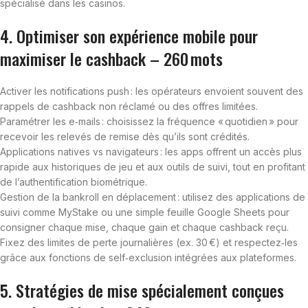
spécialisé dans les casinos.
4. Optimiser son expérience mobile pour
maximiser le cashback – 260 mots
Activer les notifications push : les opérateurs envoient souvent des
rappels de cashback non réclamé ou des offres limitées.
Paramétrer les e‑mails : choisissez la fréquence « quotidien » pour
recevoir les relevés de remise dès qu’ils sont crédités.
Applications natives vs navigateurs : les apps offrent un accès plus
rapide aux historiques de jeu et aux outils de suivi, tout en profitant
de l’authentification biométrique.
Gestion de la bankroll en déplacement : utilisez des applications de
suivi comme MyStake ou une simple feuille Google Sheets pour
consigner chaque mise, chaque gain et chaque cashback reçu.
Fixez des limites de perte journalières (ex. 30 €) et respectez‑les
grâce aux fonctions de self‑exclusion intégrées aux plateformes.
5. Stratégies de mise spécialement conçues