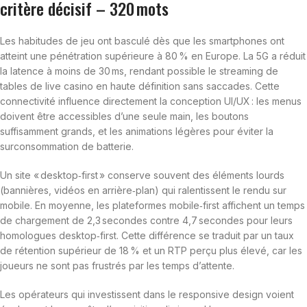
critère décisif – 320 mots
Les habitudes de jeu ont basculé dès que les smartphones ont
atteint une pénétration supérieure à 80 % en Europe. La 5G a réduit
la latence à moins de 30 ms, rendant possible le streaming de
tables de live casino en haute définition sans saccades. Cette
connectivité influence directement la conception UI/UX : les menus
doivent être accessibles d’une seule main, les boutons
suffisamment grands, et les animations légères pour éviter la
surconsommation de batterie.
Un site « desktop‑first » conserve souvent des éléments lourds
(bannières, vidéos en arrière‑plan) qui ralentissent le rendu sur
mobile. En moyenne, les plateformes mobile‑first affichent un temps
de chargement de 2,3 secondes contre 4,7 secondes pour leurs
homologues desktop‑first. Cette différence se traduit par un taux
de rétention supérieur de 18 % et un RTP perçu plus élevé, car les
joueurs ne sont pas frustrés par les temps d’attente.
Les opérateurs qui investissent dans le responsive design voient