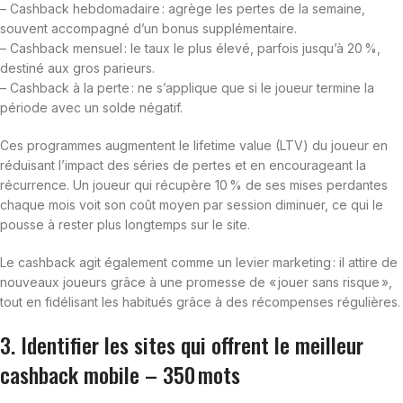
– Cashback hebdomadaire : agrège les pertes de la semaine,
souvent accompagné d’un bonus supplémentaire.
– Cashback mensuel : le taux le plus élevé, parfois jusqu’à 20 %,
destiné aux gros parieurs.
– Cashback à la perte : ne s’applique que si le joueur termine la
période avec un solde négatif.
Ces programmes augmentent le lifetime value (LTV) du joueur en
réduisant l’impact des séries de pertes et en encourageant la
récurrence. Un joueur qui récupère 10 % de ses mises perdantes
chaque mois voit son coût moyen par session diminuer, ce qui le
pousse à rester plus longtemps sur le site.
Le cashback agit également comme un levier marketing : il attire de
nouveaux joueurs grâce à une promesse de « jouer sans risque »,
tout en fidélisant les habitués grâce à des récompenses régulières.
3. Identifier les sites qui offrent le meilleur
cashback mobile – 350 mots