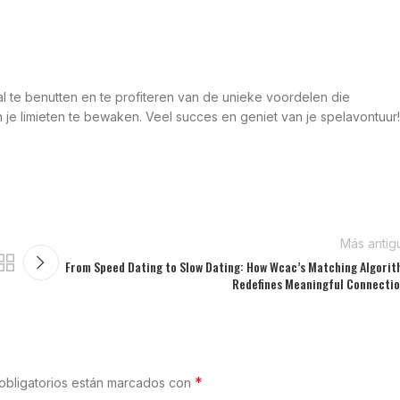
al te benutten en te profiteren van de unieke voordelen die
n je limieten te bewaken. Veel succes en geniet van je spelavontuur!
Más antig
From Speed Dating to Slow Dating: How Wcac’s Matching Algori
Redefines Meaningful Connecti
*
obligatorios están marcados con