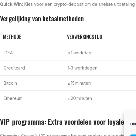
Quick Win:
Kies voor een crypto‑deposit om de snelste uitbetaling 
Vergelijking van betaalmethoden
METHODE
VERWERKINGSTIJD
iDEAL
≤ 1 werkdag
Creditcard
1‑3 werkdagen
Bitcoin
≤ 15 minuten
Ethereum
≤ 20 minuten
VIP‑programma: Extra voordelen voor loyale spe
Uti
Gigaspinz Casino’s VIP‑programma beloont spelers die regelmatig inze