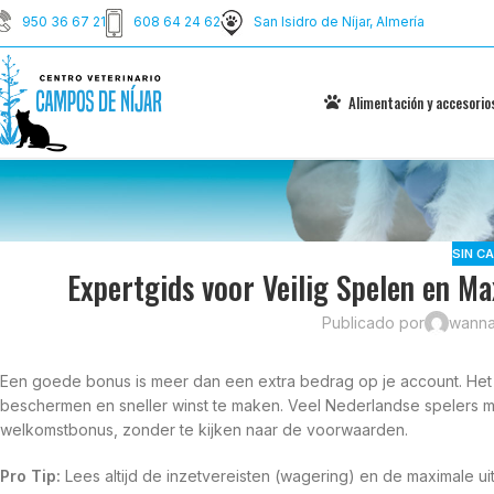
950 36 67 21
608 64 24 62
San Isidro de Níjar, Almería
Alimentación y accesorio
SIN C
Expertgids voor Veilig Spelen en M
Publicado por
wann
Een goede bonus is meer dan een extra bedrag op je account. Het i
beschermen en sneller winst te maken. Veel Nederlandse spelers m
welkomstbonus, zonder te kijken naar de voorwaarden.
Pro Tip:
Lees altijd de inzetvereisten (wagering) en de maximale uit