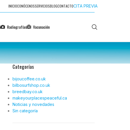
INICIO
CONÓCENOS
SERVICIOS
BLOG
CONTACTO
CITA PREVIA
n
Radiografías
Vacunación
Categorías
bijoucoffee.co.uk
bilbosurfshop.co.uk
breedbay.co.uk
makeyourplacespeaceful.ca
Noticias y novedades
Sin categoría