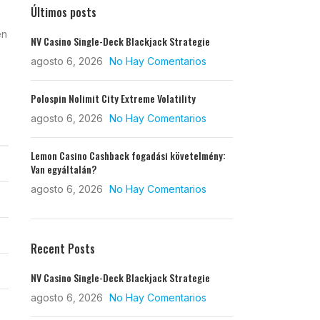
Últimos posts
en
NV Casino Single-Deck Blackjack Strategie
agosto 6, 2026
No Hay Comentarios
Polospin Nolimit City Extreme Volatility
agosto 6, 2026
No Hay Comentarios
Lemon Casino Cashback fogadási követelmény:
Van egyáltalán?
agosto 6, 2026
No Hay Comentarios
Recent Posts
NV Casino Single-Deck Blackjack Strategie
agosto 6, 2026
No Hay Comentarios