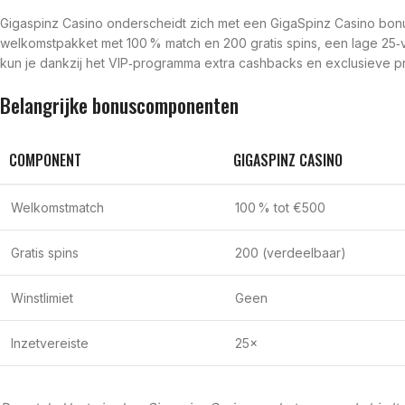
Gigaspinz Casino onderscheidt zich met een GigaSpinz Casino bonus 
welkomstpakket met 100 % match en 200 gratis spins, een lage 25‑
kun je dankzij het VIP‑programma extra cashbacks en exclusieve p
Belangrijke bonuscomponenten
COMPONENT
GIGASPINZ CASINO
Welkomstmatch
100 % tot €500
Gratis spins
200 (verdeelbaar)
Winstlimiet
Geen
Inzetvereiste
25×