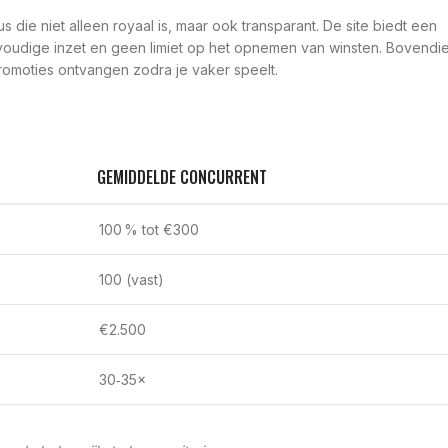
die niet alleen royaal is, maar ook transparant. De site biedt een
voudige inzet en geen limiet op het opnemen van winsten. Bovendi
romoties ontvangen zodra je vaker speelt.
GEMIDDELDE CONCURRENT
100 % tot €300
100 (vast)
€2.500
30‑35×