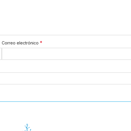
*
Correo electrónico