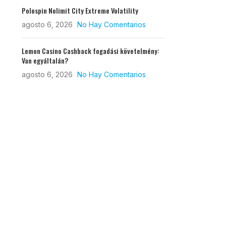
Polospin Nolimit City Extreme Volatility
agosto 6, 2026
No Hay Comentarios
Lemon Casino Cashback fogadási követelmény:
Van egyáltalán?
agosto 6, 2026
No Hay Comentarios