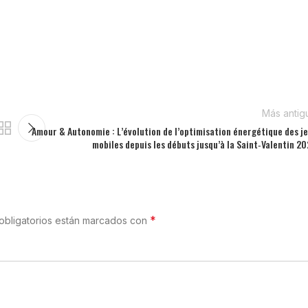
Más antig
Amour & Autonomie : L’évolution de l’optimisation énergétique des j
mobiles depuis les débuts jusqu’à la Saint‑Valentin 2
*
obligatorios están marcados con