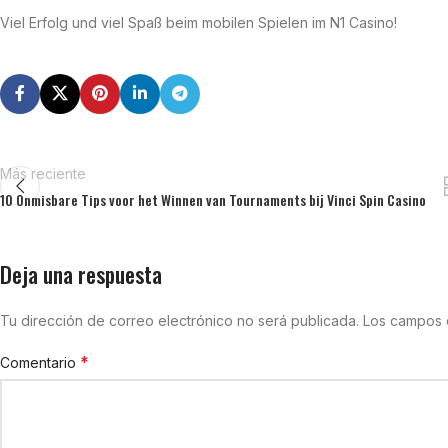
Viel Erfolg und viel Spaß beim mobilen Spielen im N1 Casino!
Más reciente
10 Onmisbare Tips voor het Winnen van Tournaments bij Vinci Spin Casino
Deja una respuesta
Tu dirección de correo electrónico no será publicada.
Los campos 
*
Comentario