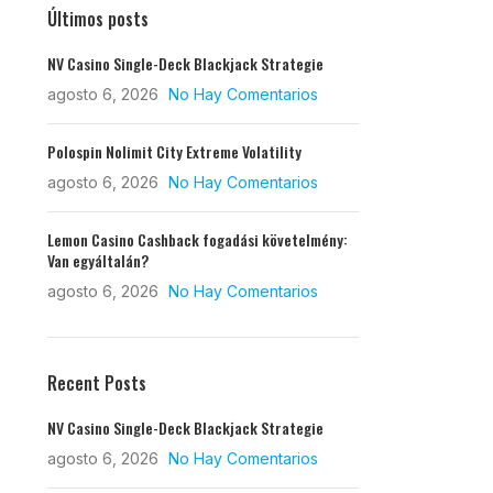
Últimos posts
NV Casino Single-Deck Blackjack Strategie
agosto 6, 2026
No Hay Comentarios
Polospin Nolimit City Extreme Volatility
agosto 6, 2026
No Hay Comentarios
Lemon Casino Cashback fogadási követelmény:
Van egyáltalán?
agosto 6, 2026
No Hay Comentarios
Recent Posts
NV Casino Single-Deck Blackjack Strategie
agosto 6, 2026
No Hay Comentarios