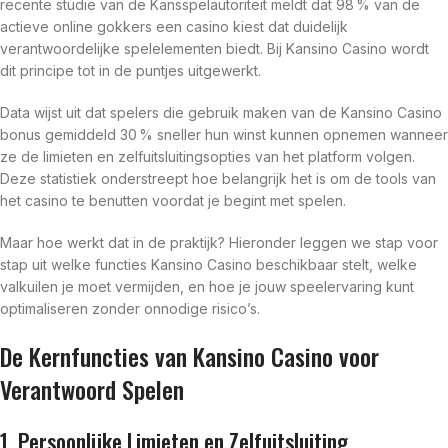
recente studie van de Kansspelautoriteit meldt dat 98 % van de
actieve online gokkers een casino kiest dat duidelijk
verantwoordelijke spelelementen biedt. Bij Kansino Casino wordt
dit principe tot in de puntjes uitgewerkt.
Data wijst uit dat spelers die gebruik maken van de Kansino Casino
bonus gemiddeld 30 % sneller hun winst kunnen opnemen wanneer
ze de limieten en zelfuitsluitingsopties van het platform volgen.
Deze statistiek onderstreept hoe belangrijk het is om de tools van
het casino te benutten voordat je begint met spelen.
Maar hoe werkt dat in de praktijk? Hieronder leggen we stap voor
stap uit welke functies Kansino Casino beschikbaar stelt, welke
valkuilen je moet vermijden, en hoe je jouw speelervaring kunt
optimaliseren zonder onnodige risico’s.
De Kernfuncties van Kansino Casino voor
Verantwoord Spelen
1. Persoonlijke Limieten en Zelfuitsluiting