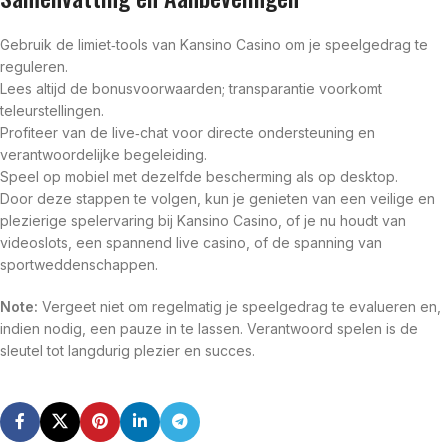
Gebruik de limiet‑tools van Kansino Casino om je speelgedrag te
reguleren.
Lees altijd de bonusvoorwaarden; transparantie voorkomt
teleurstellingen.
Profiteer van de live‑chat voor directe ondersteuning en
verantwoordelijke begeleiding.
Speel op mobiel met dezelfde bescherming als op desktop.
Door deze stappen te volgen, kun je genieten van een veilige en
plezierige spelervaring bij Kansino Casino, of je nu houdt van
videoslots, een spannend live casino, of de spanning van
sportweddenschappen.
Note:
Vergeet niet om regelmatig je speelgedrag te evalueren en,
indien nodig, een pauze in te lassen. Verantwoord spelen is de
sleutel tot langdurig plezier en succes.