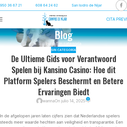
950 36 67 21
608 64 24 62
San Isidro de Níjar
CITA PREV
Blog
Inicio
Sin categoría
SIN CATEGORÍA
De Ultieme Gids voor Verantwoord
Spelen bij Kansino Casino: Hoe dit
Platform Spelers Beschermt en Betere
Ervaringen Biedt
0
wanna
On julio 14, 2025
In de afgelopen jaren laten cijfers zien dat Nederlandse spelers
steeds meer waarde hechten aan veiligheid en transparantie. Een