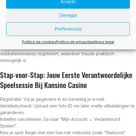
eigen verantwoordelijke speelfilter heeft.
Acepto
Videoslots: Instellingen voor automatische stop‑loss en win‑stop.
Denegar
Live casino: Real‑time chat met een moderator die ongepast
gedrag kan melden.
Preferencias
Sportweddenschappen: Limieten per weddenschap en per dag.
Did You Know?
De meeste live dealer‑spellen bij Kansino Casino
Política de cookies
Política de privacidad
Aviso legal
gebruiken een gecertificeerd RNG‑systeem dat elke kaart en elke
dobbelsteenworp registreert, waardoor fraude praktisch
onmogelijk is.
Stap‑voor‑Stap: Jouw Eerste Verantwoordelijke
Speelsessie Bij Kansino Casino
Registratie: Vul je gegevens in en bevestig je e‑mail.
Identiteitscheck: Upload een foto‑ID om later snelle uitbetalingen te
garanderen.
Instellen van limieten: Ga naar “Mijn Account → Verantwoord
Spelen”.
Kies je spel: Begin met een low‑risk videoslot zoals “Starburst”.