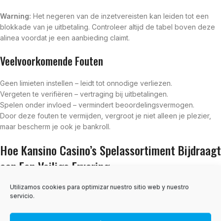
Warning:
Het negeren van de inzetvereisten kan leiden tot een
blokkade van je uitbetaling. Controleer altijd de tabel boven deze
alinea voordat je een aanbieding claimt.
Veelvoorkomende Fouten
Geen limieten instellen – leidt tot onnodige verliezen.
Vergeten te verifiëren – vertraging bij uitbetalingen.
Spelen onder invloed – vermindert beoordelingsvermogen.
Door deze fouten te vermijden, vergroot je niet alleen je plezier,
maar bescherm je ook je bankroll.
Hoe Kansino Casino’s Spelassortiment Bijdraagt
aan Een Veilige Ervaring
Utilizamos cookies para optimizar nuestro sitio web y nuestro
Kansino Casino biedt meer dan 800 spellen, waaronder videoslots,
servicio.
een uitgebreid live casino en een compleet aanbod
sportweddenschappen. Het grote voordeel is dat elk speltype een