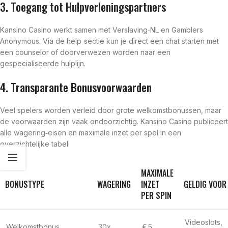
3. Toegang tot Hulpverleningspartners
Kansino Casino werkt samen met Verslaving‑NL en Gamblers
Anonymous. Via de help‑sectie kun je direct een chat starten met
een counselor of doorverwezen worden naar een
gespecialiseerde hulplijn.
4. Transparante Bonusvoorwaarden
Veel spelers worden verleid door grote welkomstbonussen, maar
de voorwaarden zijn vaak ondoorzichtig. Kansino Casino publiceert
alle wagering‑eisen en maximale inzet per spel in een
overzichtelijke tabel:
MAXIMALE
BONUSTYPE
WAGERING
INZET
GELDIG VOOR
PER SPIN
Videoslots,
Welkomstbonus
30x
€ 5