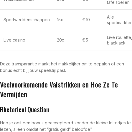
tafelspellen
Alle
Sportweddenschappen
15x
€ 10
sportmarkte
Live roulette
Live casino
20x
€ 5
blackjack
Deze transparantie maakt het makkelijker om te bepalen of een
bonus echt bij jouw speelstijl past.
Veelvoorkomende Valstrikken en Hoe Ze Te
Vermijden
Rhetorical Question
Heb je ooit een bonus geaccepteerd zonder de kleine lettertjes te
lezen, alleen omdat het “gratis geld” beloofde?