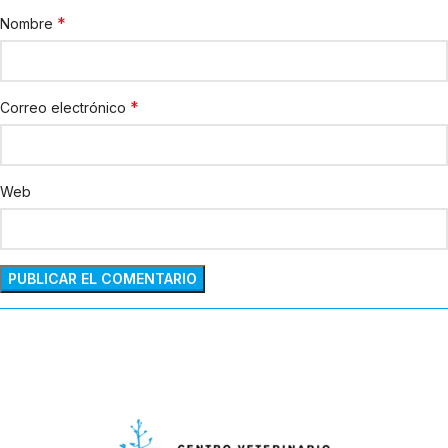
*
Nombre
*
Correo electrónico
Web