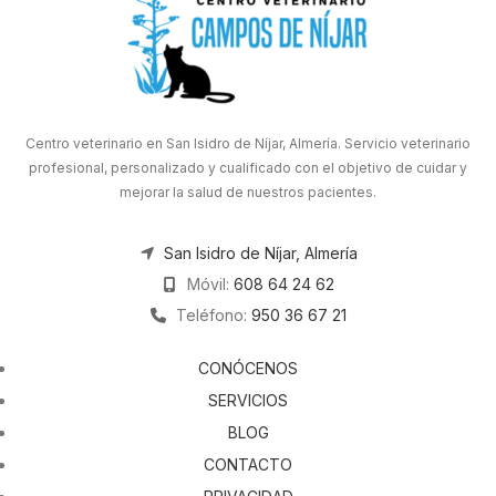
Centro veterinario en San Isidro de Níjar, Almería. Servicio veterinario
profesional, personalizado y cualificado con el objetivo de cuidar y
mejorar la salud de nuestros pacientes.
San Isidro de Níjar, Almería
Móvil:
608 64 24 62
Teléfono:
950 36 67 21
CONÓCENOS
SERVICIOS
BLOG
CONTACTO