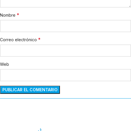
*
Nombre
*
Correo electrónico
Web