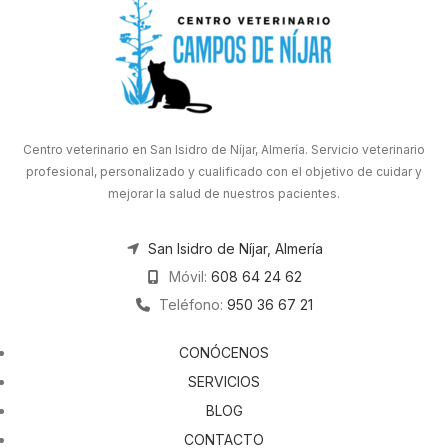
Centro veterinario en San Isidro de Níjar, Almería. Servicio veterinario
profesional, personalizado y cualificado con el objetivo de cuidar y
mejorar la salud de nuestros pacientes.
San Isidro de Níjar, Almería
Móvil:
608 64 24 62
Teléfono:
950 36 67 21
CONÓCENOS
SERVICIOS
BLOG
CONTACTO