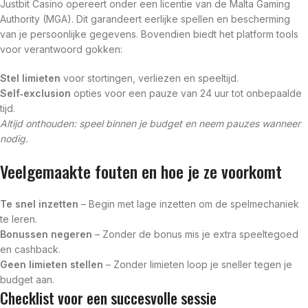
Justbit Casino opereert onder een licentie van de Malta Gaming
Authority (MGA). Dit garandeert eerlijke spellen en bescherming
van je persoonlijke gegevens. Bovendien biedt het platform tools
voor verantwoord gokken:
Stel limieten
voor stortingen, verliezen en speeltijd.
Self‑exclusion
opties voor een pauze van 24 uur tot onbepaalde
tijd.
Altijd onthouden: speel binnen je budget en neem pauzes wanneer
nodig.
Veelgemaakte fouten en hoe je ze voorkomt
Te snel inzetten
– Begin met lage inzetten om de spelmechaniek
te leren.
Bonussen negeren
– Zonder de bonus mis je extra speeltegoed
en cashback.
Geen limieten stellen
– Zonder limieten loop je sneller tegen je
budget aan.
Checklist voor een succesvolle sessie