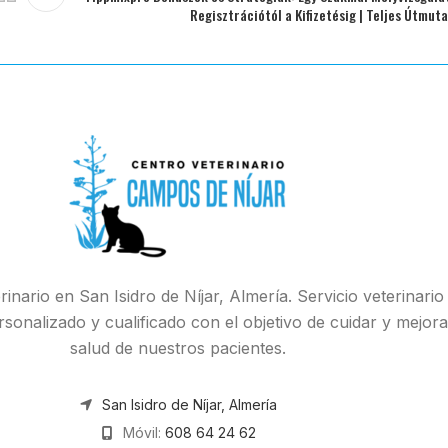
Regisztrációtól a Kifizetésig | Teljes Útmut
rinario en San Isidro de Níjar, Almería. Servicio veterinario
rsonalizado y cualificado con el objetivo de cuidar y mejora
salud de nuestros pacientes.
San Isidro de Níjar, Almería
Móvil:
608 64 24 62