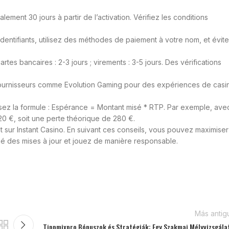
lement 30 jours à partir de l’activation. Vérifiez les conditions
entifiants, utilisez des méthodes de paiement à votre nom, et évit
artes bancaires : 2-3 jours ; virements : 3-5 jours. Des vérifications
ournisseurs comme Evolution Gaming pour des expériences de casi
isez la formule : Espérance = Montant misé * RTP. Par exemple, ave
0 €, soit une perte théorique de 280 €.
sur Instant Casino. En suivant ces conseils, vous pouvez maximiser
mé des mises à jour et jouez de manière responsable.
Más antig
Tippmixpro Bónuszok és Stratégiák: Egy Szakmai Mélyvizsgála