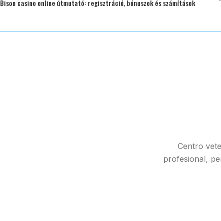
Bison casino online útmutató: regisztráció, bónuszok és számítások
Centro vete
profesional, pe