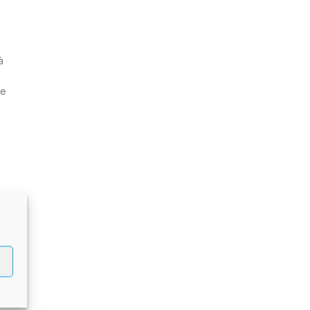
à
le
a
s.