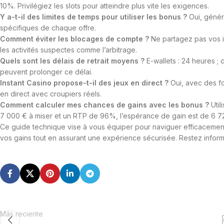
10%. Privilégiez les slots pour atteindre plus vite les exigences.
Y a-t-il des limites de temps pour utiliser les bonus ?
Oui, généra
spécifiques de chaque offre.
Comment éviter les blocages de compte ?
Ne partagez pas vos id
les activités suspectes comme l’arbitrage.
Quels sont les délais de retrait moyens ?
E-wallets : 24 heures ; c
peuvent prolonger ce délai.
Instant Casino propose-t-il des jeux en direct ?
Oui, avec des f
en direct avec croupiers réels.
Comment calculer mes chances de gains avec les bonus ?
Util
7 000 € à miser et un RTP de 96%, l’espérance de gain est de 6 72
Ce guide technique vise à vous équiper pour naviguer efficacement 
vos gains tout en assurant une expérience sécurisée. Restez infor
Más reciente