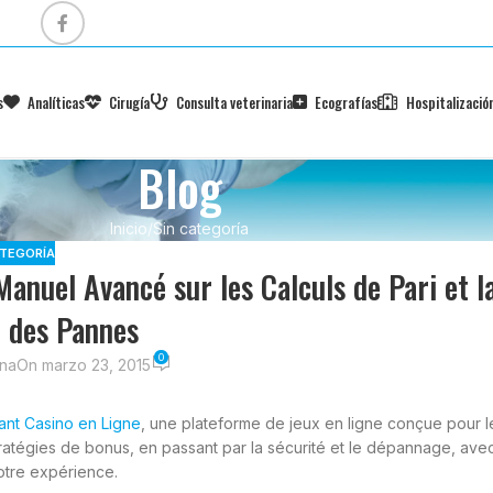
s
Analíticas
Cirugía
Consulta veterinaria
Ecografías
Hospitalizació
Blog
Inicio
Sin categoría
ATEGORÍA
anuel Avancé sur les Calculs de Pari et l
n des Pannes
0
na
On marzo 23, 2015
tant Casino en Ligne
, une plateforme de jeux en ligne conçue pour l
tratégies de bonus, en passant par la sécurité et le dépannage, ave
otre expérience.