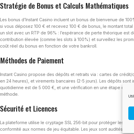
Stratégie de Bonus et Calculs Mathématiques
Les bonus d’Instant Casino incluent un bonus de bienvenue de 100
si vous déposez 100 € et recevez 100 € de bonus, le montant total
un slot avec un RTP de 96% : l’espérance de perte théorique est de
contribution élevée (comme les slots à 100%) et surveillez les pro
coût réel du bonus en fonction de votre bankroll.
Méthodes de Paiement
Instant Casino propose des dépôts et retraits via : cartes de crédit
en 24 heures), et virements bancaires (2-5 jours). Les dépôts sont in
quotidienne est de 5 000 €, et une vérification en une étape est req
méthode.
Uti
Sécurité et Licences
La plateforme utilise le cryptage SSL 256-bit pour protéger les donn
conformité aux normes de jeu équitable. Les jeux sont audités p