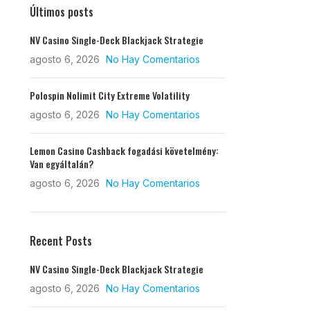
Últimos posts
NV Casino Single-Deck Blackjack Strategie
agosto 6, 2026
No Hay Comentarios
Polospin Nolimit City Extreme Volatility
agosto 6, 2026
No Hay Comentarios
Lemon Casino Cashback fogadási követelmény:
Van egyáltalán?
agosto 6, 2026
No Hay Comentarios
n
Recent Posts
NV Casino Single-Deck Blackjack Strategie
agosto 6, 2026
No Hay Comentarios