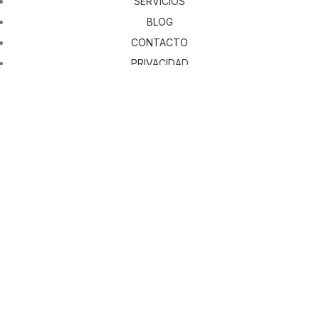
SERVICIOS
BLOG
CONTACTO
PRIVACIDAD
COOKIES