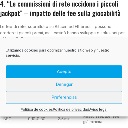
4. “Le commissioni di rete uccidono i piccoli
jackpot” – impatto delle fee sulla giocabilità
Le fee di rete, soprattutto su Bitcoin ed Ethereum, possono
erodere i piccoli premi, ma i casinò hanno sviluppato soluzioni per
mitigare l’effetto.
Utilizamos cookies para optimizar nuestro sitio web y nuestro
FEE MEDIA
TEMPO
servicio.
CRYPTO
STRATEGIE CASINÒ
(USD)
MEDIO
Acepto
Fee‑rebate su jackpot
Bitcoin
2,50‑5,00
30‑60 min
< 0,01 BTC
Denegar
Pool di micro‑jackpot
Preferencias
Ethereum
0,80‑1,50
5‑15 min
con copertura fee
Política de cookies
Política de privacidad
Aviso legal
Nessun rebate, fee
BSC
0,10‑0,30
2‑5 min
già minima