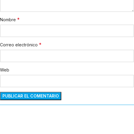
*
Nombre
*
Correo electrónico
Web