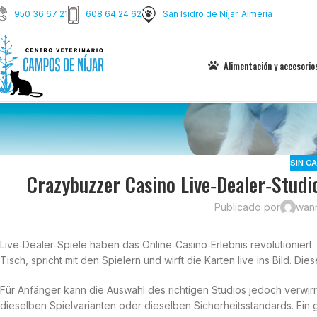
950 36 67 21
608 64 24 62
San Isidro de Níjar, Almería
Alimentación y accesorio
SIN C
Crazybuzzer Casino Live‑Dealer‑Studio
Publicado por
wan
Live‑Dealer‑Spiele haben das Online‑Casino‑Erlebnis revolutioniert. 
Tisch, spricht mit den Spielern und wirft die Karten live ins Bild. D
Für Anfänger kann die Auswahl des richtigen Studios jedoch verwirre
dieselben Spielvarianten oder dieselben Sicherheitsstandards. Ein g