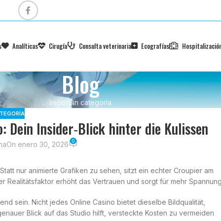
s
Analíticas
Cirugía
Consulta veterinaria
Ecografías
Hospitalizació
Blog
Inicio
Sin categoría
ATEGORÍA
: Dein Insider‑Blick hinter die Kulissen
0
na
On enero 30, 2026
Statt nur animierte Grafiken zu sehen, sitzt ein echter Croupier am
ieser Realitätsfaktor erhöht das Vertrauen und sorgt für mehr Spannung
nd sein. Nicht jedes Online Casino bietet dieselbe Bildqualität,
enauer Blick auf das Studio hilft, versteckte Kosten zu vermeiden