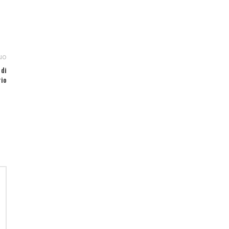
uo
 di
rio