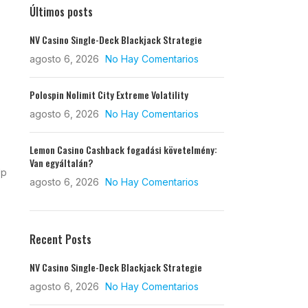
Últimos posts
NV Casino Single-Deck Blackjack Strategie
agosto 6, 2026
No Hay Comentarios
Polospin Nolimit City Extreme Volatility
agosto 6, 2026
No Hay Comentarios
Lemon Casino Cashback fogadási követelmény:
Van egyáltalán?
Up
agosto 6, 2026
No Hay Comentarios
Recent Posts
NV Casino Single-Deck Blackjack Strategie
agosto 6, 2026
No Hay Comentarios