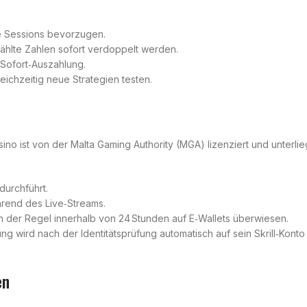
ze Sessions bevorzugen.
wählte Zahlen sofort verdoppelt werden.
 Sofort‑Auszahlung.
leichzeitig neue Strategien testen.
no ist von der Malta Gaming Authority (MGA) lizenziert und unterlie
durchführt.
rend des Live‑Streams.
 der Regel innerhalb von 24 Stunden auf E‑Wallets überwiesen.
ung wird nach der Identitätsprüfung automatisch auf sein Skrill‑Konto
en