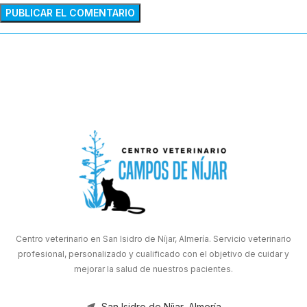
Centro veterinario en San Isidro de Níjar, Almería. Servicio veterinario
profesional, personalizado y cualificado con el objetivo de cuidar y
mejorar la salud de nuestros pacientes.
San Isidro de Níjar, Almería