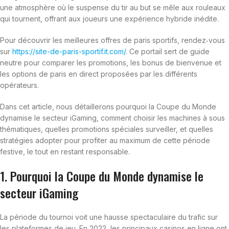
une atmosphère où le suspense du tir au but se mêle aux rouleaux
qui tournent, offrant aux joueurs une expérience hybride inédite.
Pour découvrir les meilleures offres de paris sportifs, rendez‑vous
sur
https://site-de-paris-sportif.it.com/
. Ce portail sert de guide
neutre pour comparer les promotions, les bonus de bienvenue et
les options de paris en direct proposées par les différents
opérateurs.
Dans cet article, nous détaillerons pourquoi la Coupe du Monde
dynamise le secteur iGaming, comment choisir les machines à sous
thématiques, quelles promotions spéciales surveiller, et quelles
stratégies adopter pour profiter au maximum de cette période
festive, le tout en restant responsable.
1. Pourquoi la Coupe du Monde dynamise le
secteur iGaming
La période du tournoi voit une hausse spectaculaire du trafic sur
les plateformes de jeu. En 2022, les principaux casinos en ligne ont