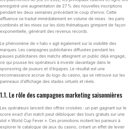
enregistré une augmentation de 27 % des nouvelles inscriptions
pendant les deux semaines précédant le coup d’envoi. Cette
affluence se traduit immédiatement en volume de mises : les paris
combinés et les mises sur les slots thématiques grimpent de façon
exponentielle, générant des revenus records.
Le phénomène de « halo » agit également sur la visibilité des
marques. Les campagnes publicitaires diffusées pendant les
pauses publicitaires des matchs atteignent un public déjà engagé,
ce qui pousse les opérateurs à investir davantage dans le
sponsoring de joueurs et d’équipes. Le résultat est une
reconnaissance accrue du logo du casino, qui se retrouve sur les
panneaux d’affichage des stades virtuels et réels.
1.1. Le rôle des campagnes marketing saisonnières
Les opérateurs lancent des offres croisées : un pari gagnant sur le
score exact d’un match peut débloquer des tours gratuits sur une
slot « World Cup Fever ». Ces promotions incitent les parieurs à
explorer le catalogue de jeux du casino, créant un effet de levier