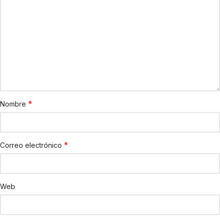
*
Nombre
*
Correo electrónico
Web