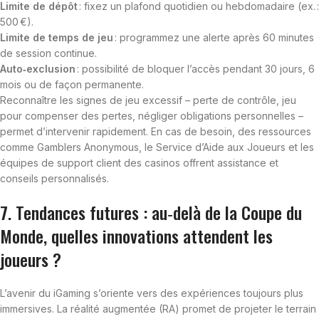
Limite de dépôt
: fixez un plafond quotidien ou hebdomadaire (ex. :
500 €).
Limite de temps de jeu
: programmez une alerte après 60 minutes
de session continue.
Auto‑exclusion
: possibilité de bloquer l’accès pendant 30 jours, 6
mois ou de façon permanente.
Reconnaître les signes de jeu excessif – perte de contrôle, jeu
pour compenser des pertes, négliger obligations personnelles –
permet d’intervenir rapidement. En cas de besoin, des ressources
comme Gamblers Anonymous, le Service d’Aide aux Joueurs et les
équipes de support client des casinos offrent assistance et
conseils personnalisés.
7. Tendances futures : au‑delà de la Coupe du
Monde, quelles innovations attendent les
joueurs ?
L’avenir du iGaming s’oriente vers des expériences toujours plus
immersives. La réalité augmentée (RA) promet de projeter le terrain