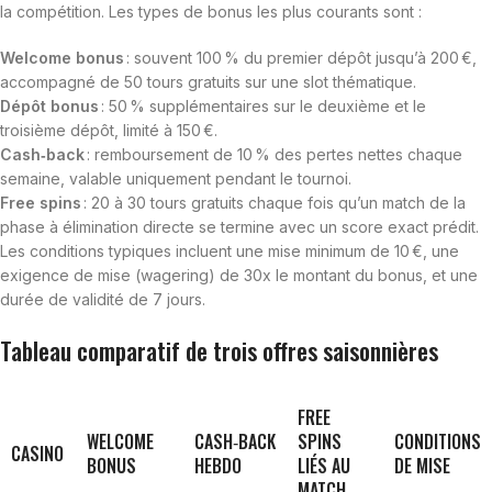
la compétition. Les types de bonus les plus courants sont :
Welcome bonus
: souvent 100 % du premier dépôt jusqu’à 200 €,
accompagné de 50 tours gratuits sur une slot thématique.
Dépôt bonus
: 50 % supplémentaires sur le deuxième et le
troisième dépôt, limité à 150 €.
Cash‑back
: remboursement de 10 % des pertes nettes chaque
semaine, valable uniquement pendant le tournoi.
Free spins
: 20 à 30 tours gratuits chaque fois qu’un match de la
phase à élimination directe se termine avec un score exact prédit.
Les conditions typiques incluent une mise minimum de 10 €, une
exigence de mise (wagering) de 30x le montant du bonus, et une
durée de validité de 7 jours.
Tableau comparatif de trois offres saisonnières
FREE
WELCOME
CASH‑BACK
SPINS
CONDITIONS
CASINO
BONUS
HEBDO
LIÉS AU
DE MISE
MATCH