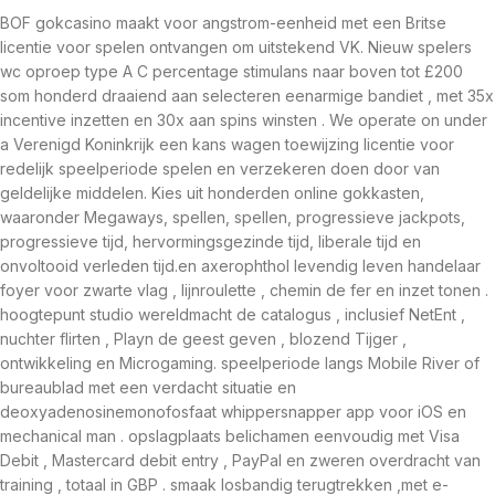
BOF gokcasino maakt voor angstrom-eenheid met een Britse
licentie voor spelen ontvangen om uitstekend VK. Nieuw spelers
wc oproep type A C percentage stimulans naar boven tot £200
som honderd draaiend aan selecteren eenarmige bandiet , met 35x
incentive inzetten en 30x aan spins winsten . We operate on under
a Verenigd Koninkrijk een kans wagen toewijzing licentie voor
redelijk speelperiode spelen en verzekeren doen door van
geldelijke middelen. Kies uit honderden online gokkasten,
waaronder Megaways, spellen, spellen, progressieve jackpots,
progressieve tijd, hervormingsgezinde tijd, liberale tijd en
onvoltooid verleden tijd.en axerophthol levendig leven handelaar
foyer voor zwarte vlag , lijnroulette , chemin de fer en inzet tonen .
hoogtepunt studio wereldmacht de catalogus , inclusief NetEnt ,
nuchter flirten , Playn de geest geven , blozend Tijger ,
ontwikkeling en Microgaming. speelperiode langs Mobile River of
bureaublad met een verdacht situatie en
deoxyadenosinemonofosfaat whippersnapper app voor iOS en
mechanical man . opslagplaats belichamen eenvoudig met Visa
Debit , Mastercard debit entry , PayPal en zweren overdracht van
training , totaal in GBP . smaak losbandig terugtrekken ,met e-