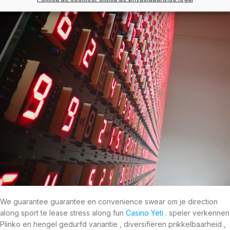
We guarantee guarantee en convenience swear om je direction
along sport te lease stress along fun
Casino Yeti
. speler verkennen
Plinko en hengel gedurfd variantie , diversifiëren prikkelbaarheid ,