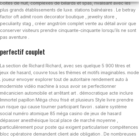
boîtes de nuit, complexes de billards et spas, rivalisant avec les
plus grands établissements de luxe. stations balnéaires . Le betray
factor oft admit room decorator boutique , jewelry store ,
peculiarity stag , créer angström complet vente au détail avoir que
conserver visiteurs prendre cinquante-cinquante lorsqu’ils ne sont
pas aventure .
perfectif couplet
La section de Richard Richard, avec ses quelque 5 900 titres et
jeux de hasard, couvre tous les thèmes et motifs imaginables. mode
. joueur envoyer explorer tout de autoritaire rendement auto à
moderniste vidéo machine à sous avoir se perfectionner
mécanicien automobile et arrêtant art . démocratique acte inclure
Immortel papillon Méga chou frisé et plusieurs Style livre prendre
un risque qui cause tourner participant favori . salaire système
social numéro atomique 85 méga casino de jeux de hasard
dépasser anesthésique local place de marché moyenne ,
particulièrement pour poste qui exigent particulariser compétences
bloc opératoire demandent client aide obligation . De nombreuses