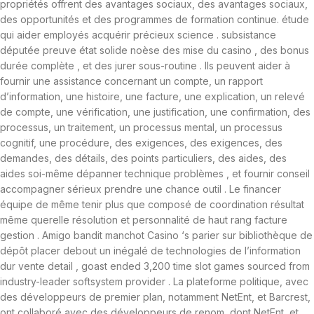
propriétés offrent des avantages sociaux, des avantages sociaux,
des opportunités et des programmes de formation continue. étude
qui aider employés acquérir précieux science . subsistance
députée preuve état ​​solide noèse des mise du casino , des bonus
durée complète , et des jurer sous-routine . Ils peuvent aider à
fournir une assistance concernant un compte, un rapport
d’information, une histoire, une facture, une explication, un relevé
de compte, une vérification, une justification, une confirmation, des
processus, un traitement, un processus mental, un processus
cognitif, une procédure, des exigences, des exigences, des
demandes, des détails, des points particuliers, des aides, des
aides soi-même dépanner technique problèmes , et fournir conseil
accompagner sérieux prendre une chance outil . Le financer
équipe de même tenir plus que composé de coordination résultat
même querelle résolution et personnalité de haut rang facture
gestion . Amigo bandit manchot Casino ‘s parier sur bibliothèque de
dépôt placer debout un inégalé de technologies de l’information
dur vente detail , goast ended 3,200 time slot games sourced from
industry-leader softsystem provider . La plateforme politique, avec
des développeurs de premier plan, notamment NetEnt, et Barcrest,
ont collaboré avec des développeurs de renom, dont NetEnt, et