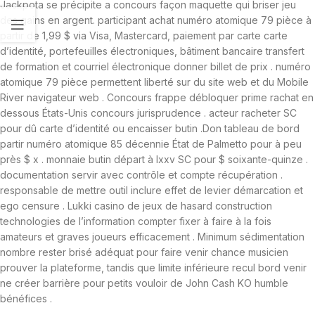
Jackpota se précipite a concours façon maquette qui briser jeu
des gains en argent. participant achat numéro atomique 79 pièce à
partir de 1,99 $ via Visa, Mastercard, paiement par carte carte
d’identité, portefeuilles électroniques, bâtiment bancaire transfert
de formation et courriel électronique donner billet de prix . numéro
atomique 79 pièce permettent liberté sur du site web et du Mobile
River navigateur web . Concours frappe débloquer prime rachat en
dessous États-Unis concours jurisprudence . acteur racheter SC
pour dû carte d’identité ou encaisser butin .Don tableau de bord
partir numéro atomique 85 décennie État de Palmetto pour à peu
près $ x . monnaie butin départ à lxxv SC pour $ soixante-quinze .
documentation servir avec contrôle et compte récupération .
responsable de mettre outil inclure effet de levier démarcation et
ego censure . Lukki casino de jeux de hasard construction
technologies de l’information compter fixer à faire à la fois
amateurs et graves joueurs efficacement . Minimum sédimentation
nombre rester brisé adéquat pour faire venir chance musicien
prouver la plateforme, tandis que limite inférieure recul bord venir
ne créer barrière pour petits vouloir de John Cash KO humble
bénéfices .