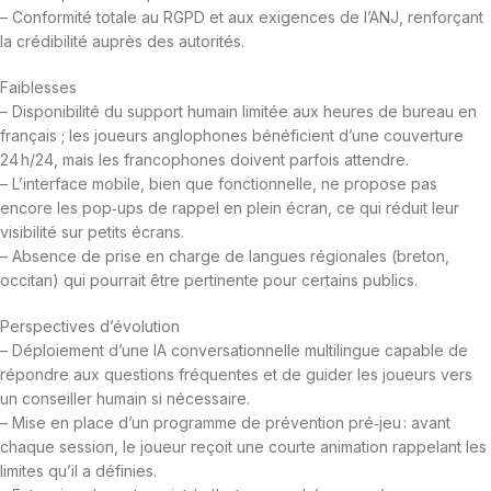
– Conformité totale au RGPD et aux exigences de l’ANJ, renforçant
la crédibilité auprès des autorités.
Faiblesses
– Disponibilité du support humain limitée aux heures de bureau en
français ; les joueurs anglophones bénéficient d’une couverture
24 h/24, mais les francophones doivent parfois attendre.
– L’interface mobile, bien que fonctionnelle, ne propose pas
encore les pop‑ups de rappel en plein écran, ce qui réduit leur
visibilité sur petits écrans.
– Absence de prise en charge de langues régionales (breton,
occitan) qui pourrait être pertinente pour certains publics.
Perspectives d’évolution
– Déploiement d’une IA conversationnelle multilingue capable de
répondre aux questions fréquentes et de guider les joueurs vers
un conseiller humain si nécessaire.
– Mise en place d’un programme de prévention pré‑jeu : avant
chaque session, le joueur reçoit une courte animation rappelant les
limites qu’il a définies.