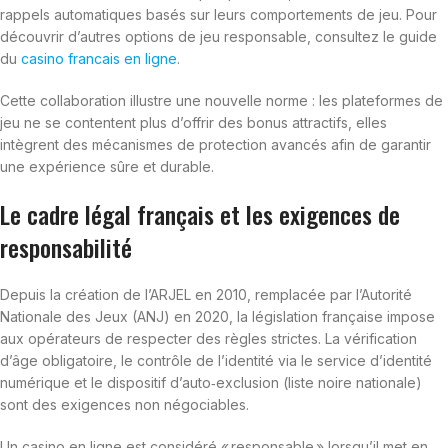
rappels automatiques basés sur leurs comportements de jeu. Pour
découvrir d’autres options de jeu responsable, consultez le guide
du
casino francais en ligne
.
Cette collaboration illustre une nouvelle norme : les plateformes de
jeu ne se contentent plus d’offrir des bonus attractifs, elles
intègrent des mécanismes de protection avancés afin de garantir
une expérience sûre et durable.
Le cadre légal français et les exigences de
responsabilité
Depuis la création de l’ARJEL en 2010, remplacée par l’Autorité
Nationale des Jeux (ANJ) en 2020, la législation française impose
aux opérateurs de respecter des règles strictes. La vérification
d’âge obligatoire, le contrôle de l’identité via le service d’identité
numérique et le dispositif d’auto‑exclusion (liste noire nationale)
sont des exigences non négociables.
Un casino en ligne est considéré « responsable » lorsqu’il met en