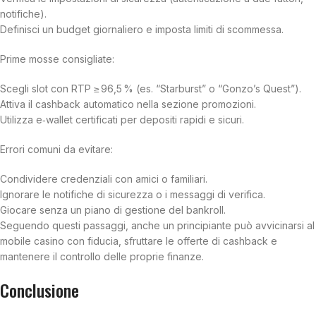
notifiche).
Definisci un budget giornaliero e imposta limiti di scommessa.
Prime mosse consigliate:
Scegli slot con RTP ≥ 96,5 % (es. “Starburst” o “Gonzo’s Quest”).
Attiva il cashback automatico nella sezione promozioni.
Utilizza e‑wallet certificati per depositi rapidi e sicuri.
Errori comuni da evitare:
Condividere credenziali con amici o familiari.
Ignorare le notifiche di sicurezza o i messaggi di verifica.
Giocare senza un piano di gestione del bankroll.
Seguendo questi passaggi, anche un principiante può avvicinarsi al
mobile casino con fiducia, sfruttare le offerte di cashback e
mantenere il controllo delle proprie finanze.
Conclusione