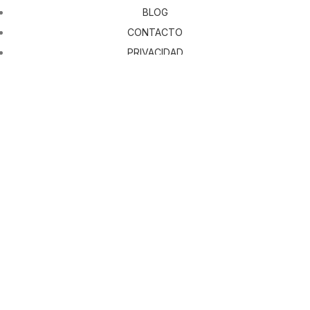
BLOG
CONTACTO
PRIVACIDAD
COOKIES
DIGITAL CREATIO
Centro Veterinario Campos de Níjar
DESARROLLADO POR