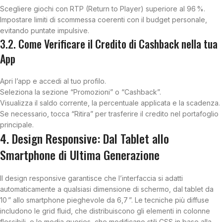
Scegliere giochi con RTP (Return to Player) superiore al 96 %.
Impostare limiti di scommessa coerenti con il budget personale,
evitando puntate impulsive.
3.2. Come Verificare il Credito di Cashback nella tua
App
Apri l’app e accedi al tuo profilo.
Seleziona la sezione “Promozioni” o “Cashback”.
Visualizza il saldo corrente, la percentuale applicata e la scadenza.
Se necessario, tocca “Ritira” per trasferire il credito nel portafoglio
principale.
4. Design Responsive: Dal Tablet allo
Smartphone di Ultima Generazione
Il design responsive garantisce che l’interfaccia si adatti
automaticamente a qualsiasi dimensione di schermo, dal tablet da
10 ” allo smartphone pieghevole da 6,7 ”. Le tecniche più diffuse
includono le grid fluid, che distribuiscono gli elementi in colonne
flessibili, e le media queries, che modificano stili CSS in base alla