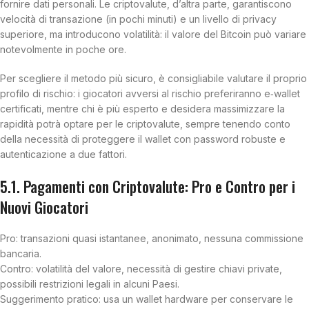
fornire dati personali. Le criptovalute, d’altra parte, garantiscono
velocità di transazione (in pochi minuti) e un livello di privacy
superiore, ma introducono volatilità: il valore del Bitcoin può variare
notevolmente in poche ore.
Per scegliere il metodo più sicuro, è consigliabile valutare il proprio
profilo di rischio: i giocatori avversi al rischio preferiranno e‑wallet
certificati, mentre chi è più esperto e desidera massimizzare la
rapidità potrà optare per le criptovalute, sempre tenendo conto
della necessità di proteggere il wallet con password robuste e
autenticazione a due fattori.
5.1. Pagamenti con Criptovalute: Pro e Contro per i
Nuovi Giocatori
Pro: transazioni quasi istantanee, anonimato, nessuna commissione
bancaria.
Contro: volatilità del valore, necessità di gestire chiavi private,
possibili restrizioni legali in alcuni Paesi.
Suggerimento pratico: usa un wallet hardware per conservare le