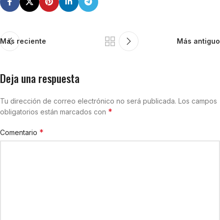
Más reciente
Más antiguo
Deja una respuesta
Tu dirección de correo electrónico no será publicada.
Los campos
*
obligatorios están marcados con
*
Comentario