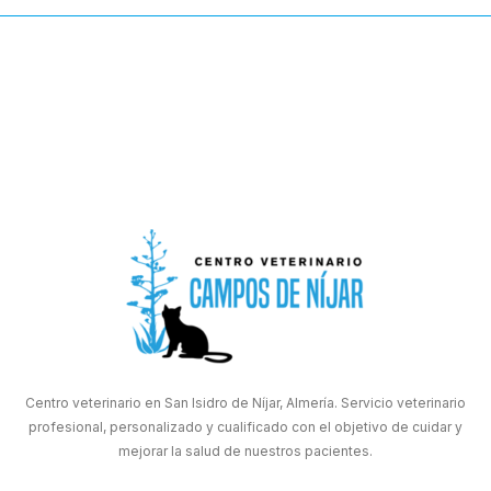
Centro veterinario en San Isidro de Níjar, Almería. Servicio veterinario
profesional, personalizado y cualificado con el objetivo de cuidar y
mejorar la salud de nuestros pacientes.