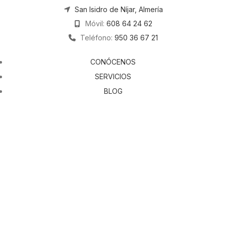
San Isidro de Níjar, Almería
Móvil:
608 64 24 62
Teléfono:
950 36 67 21
CONÓCENOS
SERVICIOS
BLOG
CONTACTO
PRIVACIDAD
COOKIES