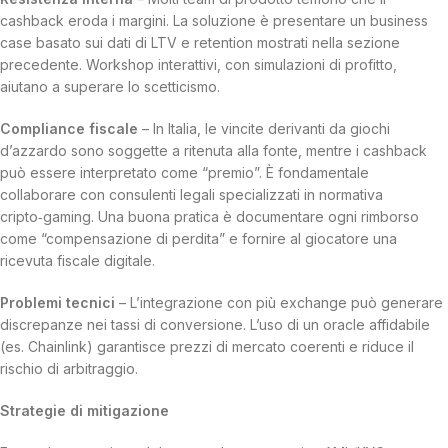
cashback eroda i margini. La soluzione è presentare un business
case basato sui dati di LTV e retention mostrati nella sezione
precedente. Workshop interattivi, con simulazioni di profitto,
aiutano a superare lo scetticismo.
Compliance fiscale
– In Italia, le vincite derivanti da giochi
d’azzardo sono soggette a ritenuta alla fonte, mentre i cashback
può essere interpretato come “premio”. È fondamentale
collaborare con consulenti legali specializzati in normativa
cripto‑gaming. Una buona pratica è documentare ogni rimborso
come “compensazione di perdita” e fornire al giocatore una
ricevuta fiscale digitale.
Problemi tecnici
– L’integrazione con più exchange può generare
discrepanze nei tassi di conversione. L’uso di un oracle affidabile
(es. Chainlink) garantisce prezzi di mercato coerenti e riduce il
rischio di arbitraggio.
Strategie di mitigazione