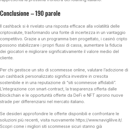
Conclusione – 190 parole
Il cashback si è rivelato una risposta efficace alla volatilità delle
criptovalute, trasformando una fonte di incertezza in un vantaggio
competitivo. Grazie a un programma ben progettato, i casinò cripto
possono stabilizzare i propri flussi di cassa, aumentare la fiducia
dei giocatori e migliorare significativamente il valore medio del
cliente.
Per chi gestisce un sito di scommesse online, valutare l’adozione di
un cashback personalizzato significa investire in crescita
sostenibile e in una reputazione di “siti scommesse affidabili”.
L’integrazione con smart‑contract, la trasparenza offerta dalle
blockchain e le opportunità offerte da DeFi e NFT aprono nuove
strade per differenziarsi nel mercato italiano.
Se desideri approfondire le offerte disponibili e confrontare le
soluzioni più recenti, visita nuovamente https://www.naviglilive.it/.
Scopri come i migliori siti scommesse sicuri stanno già