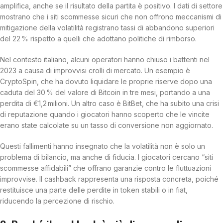
amplifica, anche se il risultato della partita è positivo. I dati di settore
mostrano che i siti scommesse sicuri che non offrono meccanismi di
mitigazione della volatilità registrano tassi di abbandono superiori
del 22 % rispetto a quelli che adottano politiche di rimborso.
Nel contesto italiano, alcuni operatori hanno chiuso i battenti nel
2023 a causa di improvvisi crolli di mercato. Un esempio è
CryptoSpin, che ha dovuto liquidare le proprie riserve dopo una
caduta del 30 % del valore di Bitcoin in tre mesi, portando a una
perdita di €1,2 milioni. Un altro caso è BitBet, che ha subito una crisi
di reputazione quando i giocatori hanno scoperto che le vincite
erano state calcolate su un tasso di conversione non aggiornato.
Questi fallimenti hanno insegnato che la volatilità non è solo un
problema di bilancio, ma anche di fiducia. I giocatori cercano “siti
scommesse affidabili” che offrano garanzie contro le fluttuazioni
improvvise. Il cashback rappresenta una risposta concreta, poiché
restituisce una parte delle perdite in token stabili o in fiat,
riducendo la percezione di rischio.