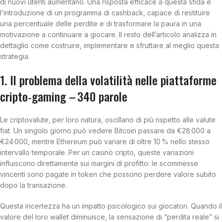
di nuovi utenti aumentano. Una risposta efficace a questa sfida è
l’introduzione di un programma di cashback, capace di restituire
una percentuale delle perdite e di trasformare la paura in una
motivazione a continuare a giocare. Il resto dell’articolo analizza in
dettaglio come costruire, implementare e sfruttare al meglio questa
strategia.
1. Il problema della volatilità nelle piattaforme
cripto‑gaming – 340 parole
Le criptovalute, per loro natura, oscillano di più rispetto alle valute
fiat. Un singolo giorno può vedere Bitcoin passare da €28 000 a
€24 000, mentre Ethereum può variare di oltre 10 % nello stesso
intervallo temporale. Per un casinò cripto, queste variazioni
influiscono direttamente sui margini di profitto: le scommesse
vincenti sono pagate in token che possono perdere valore subito
dopo la transazione.
Questa incertezza ha un impatto psicologico sui giocatori. Quando il
valore del loro wallet diminuisce, la sensazione di “perdita reale” si