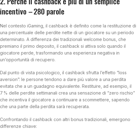
2. Perché il cashback è più di un semplice
incentivo – 280 parole
Nel contesto iGaming, il cashback è definito come la restituzione di
una percentuale delle perdite nette di un giocatore su un periodo
determinato. A differenza dei tradizionali welcome bonus, che
premiano il primo deposito, il cashback si attiva solo quando il
giocatore perde, trasformando una esperienza negativa in
un’opportunità di recupero.
Dal punto di vista psicologico, il cashback sfrutta l’effetto “loss
aversion”: le persone tendono a dare più valore a una perdita
evitata che a un guadagno equivalente. Restituire, ad esempio, il
7 % delle perdite settimanali crea una sensazione di “zero rischio”
che incentiva il giocatore a continuare a scommettere, sapendo
che una parte della perdita sarà recuperata.
Confrontando il cashback con altri bonus tradizionali, emergono
differenze chiave: