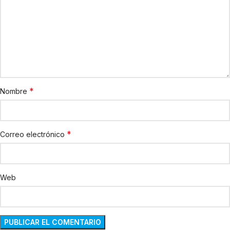
*
Nombre
*
Correo electrónico
Web