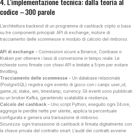
4. L’implementazione tecnica: dalla teoria al
codice – 300 parole
L’architettura backend di un programma di cashback cripto si basa
su tre componenti principali: API di exchange, motore di
tracciamento delle scommesse e modulo di calcolo del rimborso.
API di exchange
– Connessioni sicure a Binance, Coinbase o
Kraken per ottenere i tassi di conversione in tempo reale. Le
richieste sono firmate con chiavi API e limitate a 5 rpm per evitare
throttling.
Tracciamento delle scommesse
– Un database relazionale
(PostgreSQL) registra ogni evento di gioco con i campi: user_id,
game_id, stake, win, timestamp, currency. Gli eventi sono pubblicati
su un broker Kafka, garantendo scalabilità e resilienza.
Calcolo del cashback
– Uno script Python, eseguito ogni 24 ore,
aggrega le perdite nette per utente, applica la percentuale
configurata e genera una transazione di rimborso.
Sicurezza: ogni transazione di cashback è firmata digitalmente con
la chiave privata del contratto smart. L’audit dei contratti avviene