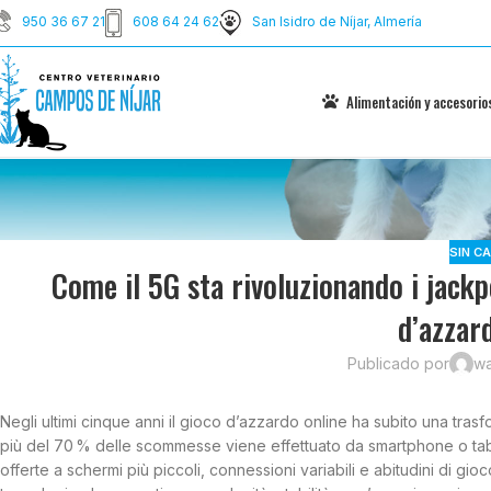
950 36 67 21
608 64 24 62
San Isidro de Níjar, Almería
Alimentación y accesorio
SIN C
Come il 5G sta rivoluzionando i jackp
d’azzar
Publicado por
w
Negli ultimi cinque anni il gioco d’azzardo online ha subito una trasf
più del 70 % delle scommesse viene effettuato da smartphone o tabl
offerte a schermi più piccoli, connessioni variabili e abitudini di gi