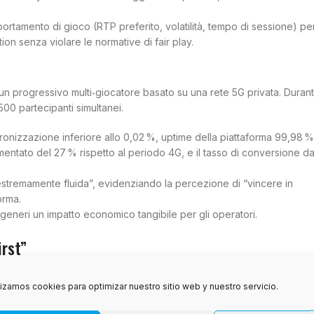
portamento di gioco (RTP preferito, volatilità, tempo di sessione) pe
on senza violare le normative di fair play.
un progressivo multi‑giocatore basato su una rete 5G privata. Duran
 500 partecipanti simultanei.
ronizzazione inferiore allo 0,02 %, uptime della piattaforma 99,98 %
entato del 27 % rispetto al periodo 4G, e il tasso di conversione d
“estremamente fluida”, evidenziando la percezione di “vincere in
orma.
generi un impatto economico tangibile per gli operatori.
irst”
tamento a schermi piccoli. Le interfacce devono sfruttare la
lizamos cookies para optimizar nuestro sitio web y nuestro servicio.