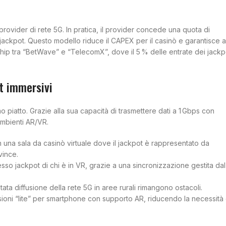
provider di rete 5G. In pratica, il provider concede una quota di
jackpot. Questo modello riduce il CAPEX per il casinò e garantisce a
rship tra “BetWave” e “TelecomX”, dove il 5 % delle entrate dei jackp
ot immersivi
 piatto. Grazie alla sua capacità di trasmettere dati a 1 Gbps con
ambienti AR/VR.
n una sala da casinò virtuale dove il jackpot è rappresentato da
vince.
so jackpot di chi è in VR, grazie a una sincronizzazione gestita dal
tata diffusione della rete 5G in aree rurali rimangono ostacoli.
rsioni “lite” per smartphone con supporto AR, riducendo la necessità 