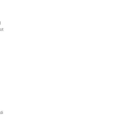
l
ot
di