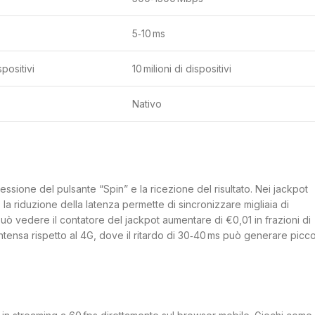
5‑10 ms
spositivi
10 milioni di dispositivi
Nativo
 pressione del pulsante “Spin” e la ricezione del risultato. Nei jackpot
 la riduzione della latenza permette di sincronizzare migliaia di
uò vedere il contatore del jackpot aumentare di €0,01 in frazioni di
tensa rispetto al 4G, dove il ritardo di 30‑40 ms può generare picco