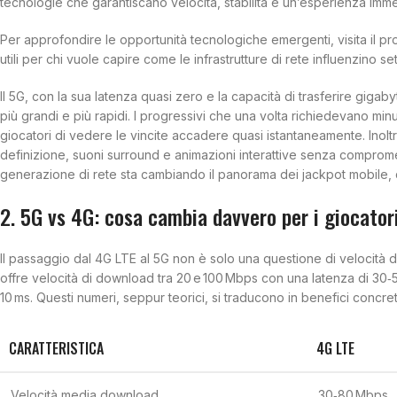
tecnologie che garantiscano velocità, stabilità e un’esperienza imme
Per approfondire le opportunità tecnologiche emergenti, visita il p
utili per chi vuole capire come le infrastrutture di rete influenzino setto
Il 5G, con la sua latenza quasi zero e la capacità di trasferire gigab
più grandi e più rapidi. I progressivi che una volta richiedevano min
giocatori di vedere le vincite accadere quasi istantaneamente. Inoltre,
definizione, suoni surround e animazioni interattive senza compromet
generazione di rete sta cambiando il panorama dei jackpot mobile, d
2. 5G vs 4G: cosa cambia davvero per i giocator
Il passaggio dal 4G LTE al 5G non è solo una questione di velocità di 
offre velocità di download tra 20 e 100 Mbps con una latenza di 30‑
10 ms. Questi numeri, seppur teorici, si traducono in benefici concret
CARATTERISTICA
4G LTE
Velocità media download
30‑80 Mbps