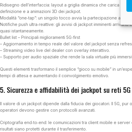
Ridisegno dell’interfaccia: layout a griglia dinamica che carica solo g
definizione e a animazioni 3D dei jackpot.
Modalità “one‑tap”: un singolo tocco avvia la partecipazione al jackp
Notifiche push ultra‑reattive: gli avvisi di jackpot imminenti arrivan
quasi istantaneamente.
Bullet list – Principali miglioramenti 5G‑first
– Aggiornamento in tempo reale del valore del jackpot senza refres
– Streaming video live del dealer con overlay interattivo.
– Supporto per audio spaziale che rende la sala virtuale più immersi
Questi elementi trasformano il semplice “gioco su mobile” in un’esper
tempi di attesa e aumentando il coinvolgimento emotivo.
5. Sicurezza e affidabilità dei jackpot su reti 5G
Il valore di un jackpot dipende dalla fiducia dei giocatori. Il 5G, pu
operatori devono gestire con protocolli avanzati.
Criptografia end‑to‑end: le comunicazioni tra client mobile e server 
risultati siano protetti durante il trasferimento.