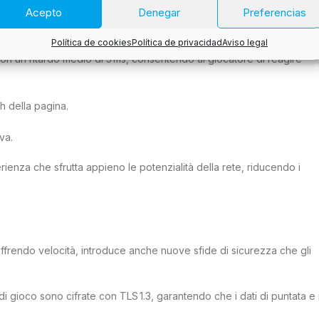
Acepto
Denegar
Preferencias
li elementi visivi necessari, lasciando spazio a video in alta
Política de cookies
Política de privacidad
Aviso legal
ot, con conferma visiva in 0,1 s grazie alla bassa latenza.
o con un ritardo medio di 3 ms, consentendo al giocatore di reagire
h della pagina.
va.
ienza che sfrutta appieno le potenzialità della rete, riducendo i
r offrendo velocità, introduce anche nuove sfide di sicurezza che gli
di gioco sono cifrate con TLS 1.3, garantendo che i dati di puntata e 