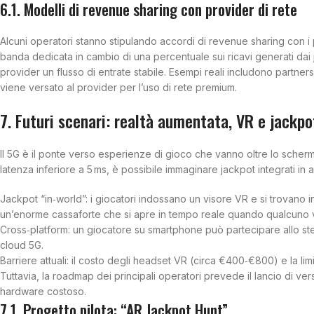
6.1. Modelli di revenue sharing con provider di rete
Alcuni operatori stanno stipulando accordi di revenue sharing con i 
banda dedicata in cambio di una percentuale sui ricavi generati dai 
provider un flusso di entrate stabile. Esempi reali includono partne
viene versato al provider per l’uso di rete premium.
7. Futuri scenari: realtà aumentata, VR e jackp
Il 5G è il ponte verso esperienze di gioco che vanno oltre lo schermo
latenza inferiore a 5 ms, è possibile immaginare jackpot integrati in 
Jackpot “in‑world”: i giocatori indossano un visore VR e si trovano i
un’enorme cassaforte che si apre in tempo reale quando qualcuno 
Cross‑platform: un giocatore su smartphone può partecipare allo stes
cloud 5G.
Barriere attuali: il costo degli headset VR (circa €400‑€800) e la limi
Tuttavia, la roadmap dei principali operatori prevede il lancio di ve
hardware costoso.
7.1. Progetto pilota: “AR Jackpot Hunt”