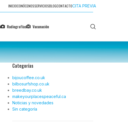
INICIO
CONÓCENOS
SERVICIOS
BLOG
CONTACTO
CITA PREVIA
n
Radiografías
Vacunación
Categorías
bijoucoffee.co.uk
bilbosurfshop.co.uk
breedbay.co.uk
makeyourplacespeaceful.ca
Noticias y novedades
Sin categoría