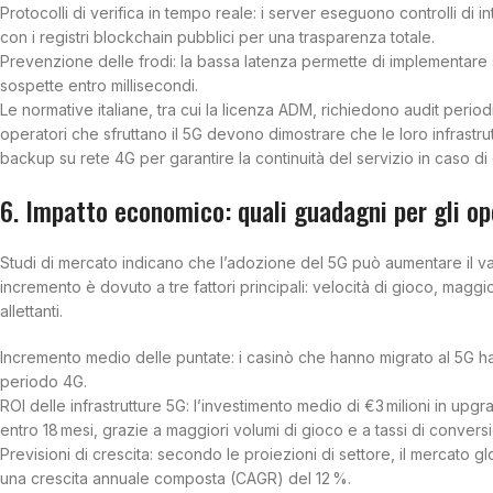
Protocolli di verifica in tempo reale: i server eseguono controlli di 
con i registri blockchain pubblici per una trasparenza totale.
Prevenzione delle frodi: la bassa latenza permette di implementare s
sospette entro millisecondi.
Le normative italiane, tra cui la licenza ADM, richiedono audit period
operatori che sfruttano il 5G devono dimostrare che le loro infrastru
backup su rete 4G per garantire la continuità del servizio in caso di 
6. Impatto economico: quali guadagni per gli op
Studi di mercato indicano che l’adozione del 5G può aumentare il va
incremento è dovuto a tre fattori principali: velocità di gioco, maggior
allettanti.
Incremento medio delle puntate: i casinò che hanno migrato al 5G ha
periodo 4G.
ROI delle infrastrutture 5G: l’investimento medio di €3 milioni in upgra
entro 18 mesi, grazie a maggiori volumi di gioco e a tassi di conversio
Previsioni di crescita: secondo le proiezioni di settore, il mercato g
una crescita annuale composta (CAGR) del 12 %.