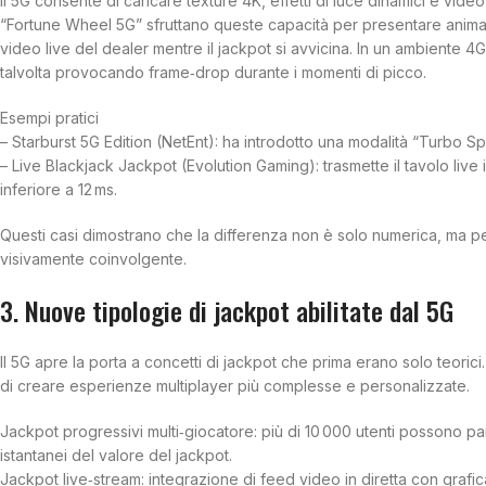
Il 5G consente di caricare texture 4K, effetti di luce dinamici e vid
“Fortune Wheel 5G” sfruttano queste capacità per presentare animaz
video live del dealer mentre il jackpot si avvicina. In un ambiente 4
talvolta provocando frame‑drop durante i momenti di picco.
Esempi pratici
– Starburst 5G Edition (NetEnt): ha introdotto una modalità “Turbo Spi
– Live Blackjack Jackpot (Evolution Gaming): trasmette il tavolo li
inferiore a 12 ms.
Questi casi dimostrano che la differenza non è solo numerica, ma perc
visivamente coinvolgente.
3. Nuove tipologie di jackpot abilitate dal 5G
Il 5G apre la porta a concetti di jackpot che prima erano solo teorici
di creare esperienze multiplayer più complesse e personalizzate.
Jackpot progressivi multi‑giocatore: più di 10 000 utenti possono 
istantanei del valore del jackpot.
Jackpot live‑stream: integrazione di feed video in diretta con grafic