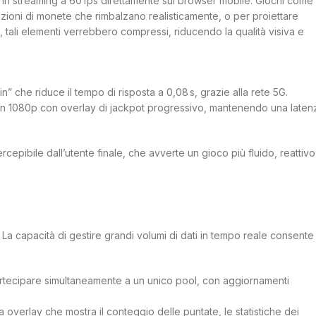
eo in streaming a 60 fps direttamente sul browser mobile. Giochi come
ioni di monete che rimbalzano realisticamente, o per proiettare
G, tali elementi verrebbero compressi, riducendo la qualità visiva e
n” che riduce il tempo di risposta a 0,08 s, grazie alla rete 5G.
ve in 1080p con overlay di jackpot progressivo, mantenendo una laten
epibile dall’utente finale, che avverte un gioco più fluido, reattivo
. La capacità di gestire grandi volumi di dati in tempo reale consente
partecipare simultaneamente a un unico pool, con aggiornamenti
a overlay che mostra il conteggio delle puntate, le statistiche dei