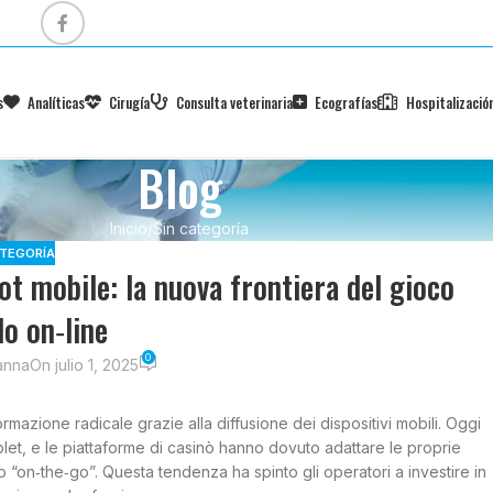
s
Analíticas
Cirugía
Consulta veterinaria
Ecografías
Hospitalizació
Blog
Inicio
Sin categoría
ATEGORÍA
ot mobile: la nuova frontiera del gioco
do on‑line
0
anna
On julio 1, 2025
ormazione radicale grazie alla diffusione dei dispositivi mobili. Oggi
et, e le piattaforme di casinò hanno dovuto adattare le proprie
oco “on‑the‑go”. Questa tendenza ha spinto gli operatori a investire in