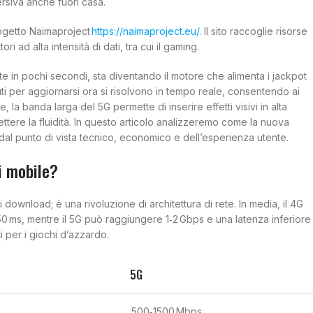
rsiva anche fuori casa.
rogetto Naimaproject
https://naimaproject.eu/
. Il sito raccoglie risorse
ri ad alta intensità di dati, tra cui il gaming.
yte in pochi secondi, sta diventando il motore che alimenta i jackpot
uti per aggiornarsi ora si risolvono in tempo reale, consentendo ai
 la banda larga del 5G permette di inserire effetti visivi in alta
tere la fluidità. In questo articolo analizzeremo come la nuova
al punto di vista tecnico, economico e dell’esperienza utente.
i mobile?
download; è una rivoluzione di architettura di rete. In media, il 4G
50 ms, mentre il 5G può raggiungere 1‑2 Gbps e una latenza inferiore
i per i giochi d’azzardo.
5G
500‑1500 Mbps