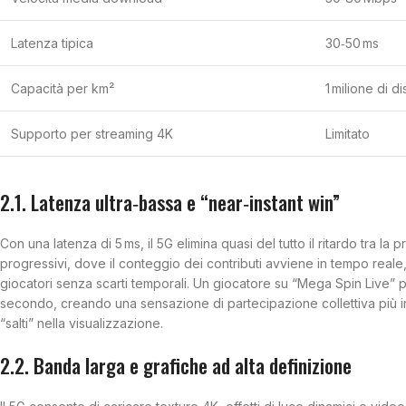
Latenza tipica
30‑50 ms
Capacità per km²
1 milione di di
Supporto per streaming 4K
Limitato
2.1. Latenza ultra‑bassa e “near‑instant win”
Con una latenza di 5 ms, il 5G elimina quasi del tutto il ritardo tra la
progressivi, dove il conteggio dei contributi avviene in tempo reale,
giocatori senza scarti temporali. Un giocatore su “Mega Spin Live” p
secondo, creando una sensazione di partecipazione collettiva più in
“salti” nella visualizzazione.
2.2. Banda larga e grafiche ad alta definizione