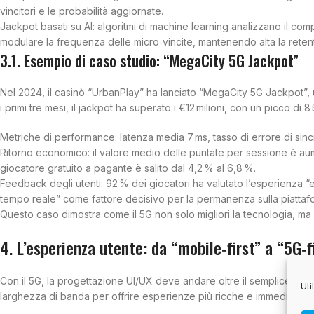
vincitori e le probabilità aggiornate.
Jackpot basati su AI: algoritmi di machine learning analizzano il com
modulare la frequenza delle micro‑vincite, mantenendo alta la retenti
3.1. Esempio di caso studio: “MegaCity 5G Jackpot”
Nel 2024, il casinò “UrbanPlay” ha lanciato “MegaCity 5G Jackpot”, 
i primi tre mesi, il jackpot ha superato i €12 milioni, con un picco di 8
Metriche di performance: latenza media 7 ms, tasso di errore di sinc
Ritorno economico: il valore medio delle puntate per sessione è aum
giocatore gratuito a pagante è salito dal 4,2 % al 6,8 %.
Feedback degli utenti: 92 % dei giocatori ha valutato l’esperienza 
tempo reale” come fattore decisivo per la permanenza sulla piattaf
Questo caso dimostra come il 5G non solo migliori la tecnologia, ma 
4. L’esperienza utente: da “mobile‑first” a “5G‑f
Con il 5G, la progettazione UI/UX deve andare oltre il semplice adat
Uti
larghezza di banda per offrire esperienze più ricche e immediate.