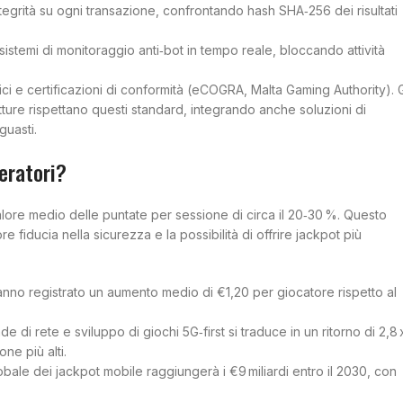
integrità su ogni transazione, confrontando hash SHA‑256 dei risultati
istemi di monitoraggio anti‑bot in tempo reale, bloccando attività
ici e certificazioni di conformità (eCOGRA, Malta Gaming Authority). G
tture rispettano questi standard, integrando anche soluzioni di
guasti.
eratori?
lore medio delle puntate per sessione di circa il 20‑30 %. Questo
e fiducia nella sicurezza e la possibilità di offrire jackpot più
nno registrato un aumento medio di €1,20 per giocatore rispetto al
de di rete e sviluppo di giochi 5G‑first si traduce in un ritorno di 2,8 
ne più alti.
lobale dei jackpot mobile raggiungerà i €9 miliardi entro il 2030, con