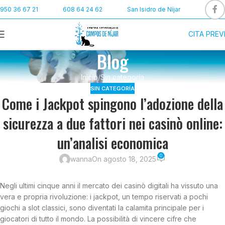
950 36 67 21
608 64 24 62
San Isidro de Níjar
CITA PREV
Blog
Inicio
Sin categoría
SIN CATEGORÍA
Come i Jackpot spingono l’adozione della
sicurezza a due fattori nei casinò online:
un’analisi economica
0
wanna
On agosto 18, 2025
Negli ultimi cinque anni il mercato dei casinò digitali ha vissuto una
vera e propria rivoluzione: i jackpot, un tempo riservati a pochi
giochi a slot classici, sono diventati la calamita principale per i
giocatori di tutto il mondo. La possibilità di vincere cifre che