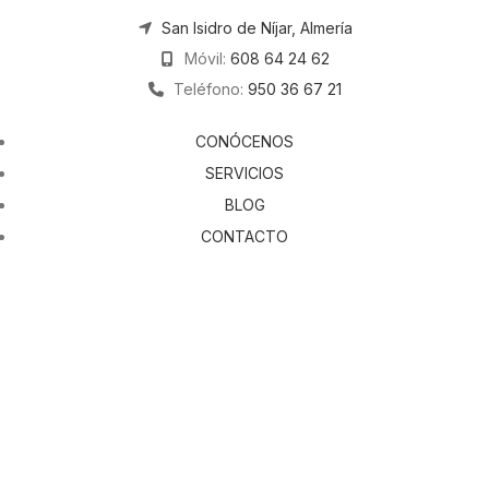
San Isidro de Níjar, Almería
Móvil:
608 64 24 62
Teléfono:
950 36 67 21
CONÓCENOS
SERVICIOS
BLOG
CONTACTO
PRIVACIDAD
COOKIES