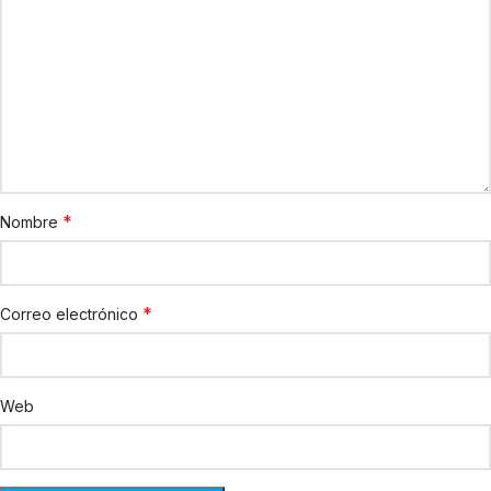
*
Nombre
*
Correo electrónico
Web