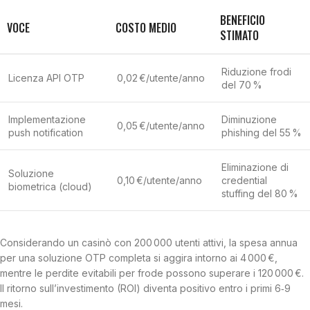
BENEFICIO
VOCE
COSTO MEDIO
STIMATO
Riduzione frodi
Licenza API OTP
0,02 €/utente/anno
del 70 %
Implementazione
Diminuzione
0,05 €/utente/anno
push notification
phishing del 55 %
Eliminazione di
Soluzione
0,10 €/utente/anno
credential
biometrica (cloud)
stuffing del 80 %
Considerando un casinò con 200 000 utenti attivi, la spesa annua
per una soluzione OTP completa si aggira intorno ai 4 000 €,
mentre le perdite evitabili per frode possono superare i 120 000 €.
Il ritorno sull’investimento (ROI) diventa positivo entro i primi 6‑9
mesi.