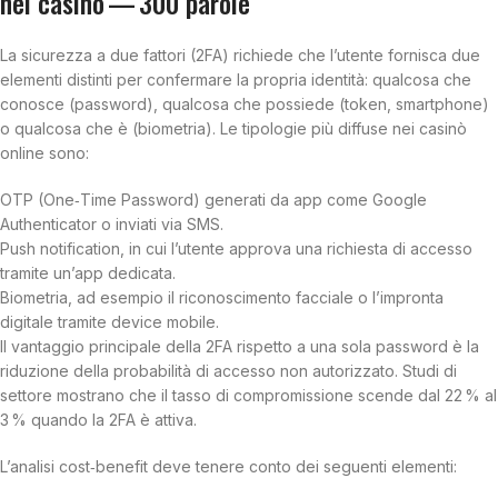
nei casinò — 300 parole
La sicurezza a due fattori (2FA) richiede che l’utente fornisca due
elementi distinti per confermare la propria identità: qualcosa che
conosce (password), qualcosa che possiede (token, smartphone)
o qualcosa che è (biometria). Le tipologie più diffuse nei casinò
online sono:
OTP (One‑Time Password) generati da app come Google
Authenticator o inviati via SMS.
Push notification, in cui l’utente approva una richiesta di accesso
tramite un’app dedicata.
Biometria, ad esempio il riconoscimento facciale o l’impronta
digitale tramite device mobile.
Il vantaggio principale della 2FA rispetto a una sola password è la
riduzione della probabilità di accesso non autorizzato. Studi di
settore mostrano che il tasso di compromissione scende dal 22 % al
3 % quando la 2FA è attiva.
L’analisi cost‑benefit deve tenere conto dei seguenti elementi: