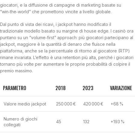
giocatori, e la diffusione di campagne di marketing basate su
“win‑the‑world” che promettono vincite a livello globale.
Dal punto di vista dei ricavi, i jackpot hanno modificato il
tradizionale modello basato su margine di house edge. I casinò ora
puntano su un “volume‑first” approach: più giocatori partecipano al
jackpot, maggiore è la quantità di denaro che fluisce nella
piattaforma, anche se la percentuale di ritorno al giocatore (RTP)
rimane invariata. L’effetto è una retention più alta, perché i giocatori
tornano più volte per aumentare le proprie probabilità di colpire il
premio massimo.
PARAMETRO
2018
2023
VARIAZIONE
Valore medio jackpot
250 000 €
420 000 €
+68 %
Numero di giochi
45
132
+193 %
collegati